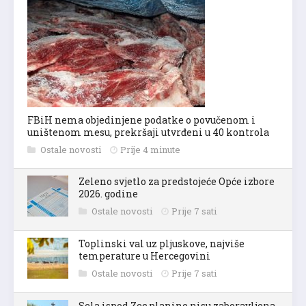
FBiH nema objedinjene podatke o povučenom i
uništenom mesu, prekršaji utvrđeni u 40 kontrola
Ostale novosti
Prije 4 minute
Zeleno svjetlo za predstojeće Opće izbore
2026. godine
Ostale novosti
Prije 7 sati
Toplinski val uz pljuskove, najviše
temperature u Hercegovini
Ostale novosti
Prije 7 sati
Sela ispod Zec planine nisu zaboravljena,