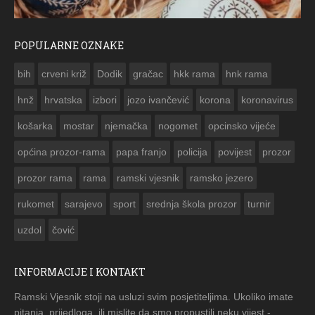
POPULARNE OZNAKE
ČESTITKA RAMSKOG VJESNIKA ZA USKRS 2023. GODINE
bih
crveni križ
Dodik
gračac
hkk rama
hnk rama


hnž
hrvatska
izbori
jozo ivančević
korona
koronavirus
košarka
mostar
njemačka
nogomet
opcinsko vijeće
općina prozor-rama
papa franjo
policija
povijest
prozor
prozor rama
rama
ramski vjesnik
ramsko jezero
rukomet
sarajevo
sport
srednja škola prozor
turnir
uzdol
čović
INFORMACIJE I KONTAKT
Ramski Vjesnik stoji na usluzi svim posjetiteljima. Ukoliko imate
pitanja, prijedloga, ili mislite da smo propustili neku vijest -