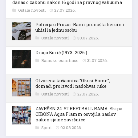
danas o zakonu nakon 16 godina pravnog vakuuma
Ostale novosti
27.07.2026.
Policija u Prozor-Rami pronašla heroin i
uhitila jednu osobu
Ostale novosti
30.07.2026.
Drago Borić (1973.-2026.)
Ramske osmrtnice
31.07.2026.
Otvorena kušaonica “Okusi Rame”,
domaći proizvodi nadohvat ruke
Ostale novosti
27.07.2026.
ZAVRŠEN 24. STREETBALL RAMA: Ekipa
CIBONA Aqua Flamm osvojila naslov
nakon sjajne završnice
Sport
02.08.2026.