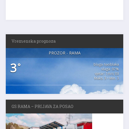
Vremenska prognoza
PROZOR - RAMA
3
°
blaga naoblaka
vlaga: 97%
vjetar: 1m/s SSI
Maks. 3 • Min. 3
GS RAMA – PRIJAVA ZA POSAO