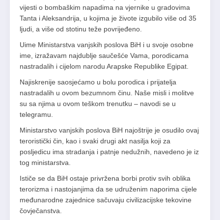
vijesti o bombaškim napadima na vjernike u gradovima
Tanta i Aleksandrija, u kojima je živote izgubilo više od 35
ljudi, a više od stotinu teže povrijeđeno.
Uime Ministarstva vanjskih poslova BiH i u svoje osobne
ime, izražavam najdublje saučešće Vama, porodicama
nastradalih i cijelom narodu Arapske Republike Egipat.
Najiskrenije saosjećamo u bolu porodica i prijatelja
nastradalih u ovom bezumnom činu. Naše misli i molitve
su sa njima u ovom teškom trenutku – navodi se u
telegramu.
Ministarstvo vanjskih poslova BiH najoštrije je osudilo ovaj
teroristički čin, kao i svaki drugi akt nasilja koji za
posljedicu ima stradanja i patnje nedužnih, navedeno je iz
tog ministarstva.
Ističe se da BiH ostaje privržena borbi protiv svih oblika
terorizma i nastojanjima da se udruženim naporima cijele
međunarodne zajednice sačuvaju civilizacijske tekovine
čovječanstva.