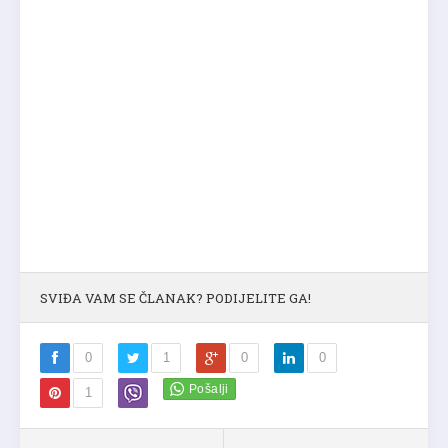
SVIĐA VAM SE ČLANAK? PODIJELITE GA!
0
1
0
0
1