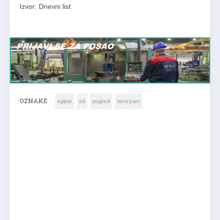
Izvor: Dnevni list
OZNAKE
egipat
isil
poginuli
terorizam