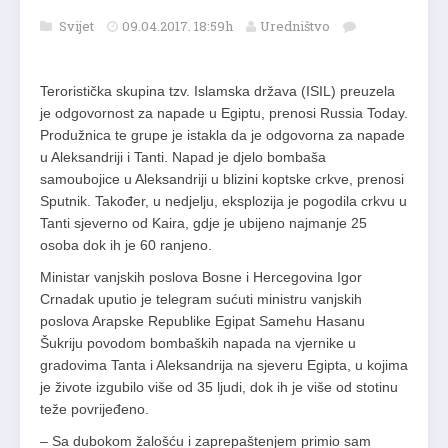
Svijet
09.04.2017. 18:59h
Uredništvo
Teroristička skupina tzv. Islamska država (ISIL) preuzela
je odgovornost za napade u Egiptu, prenosi Russia Today.
Produžnica te grupe je istakla da je odgovorna za napade
u Aleksandriji i Tanti. Napad je djelo bombaša
samoubojice u Aleksandriji u blizini koptske crkve, prenosi
Sputnik. Također, u nedjelju, eksplozija je pogodila crkvu u
Tanti sjeverno od Kaira, gdje je ubijeno najmanje 25
osoba dok ih je 60 ranjeno.
Ministar vanjskih poslova Bosne i Hercegovina Igor
Crnadak uputio je telegram sućuti ministru vanjskih
poslova Arapske Republike Egipat Samehu Hasanu
Šukriju povodom bombaških napada na vjernike u
gradovima Tanta i Aleksandrija na sjeveru Egipta, u kojima
je živote izgubilo više od 35 ljudi, dok ih je više od stotinu
teže povrijeđeno.
– Sa dubokom žalošću i zaprepaštenjem primio sam