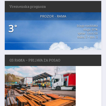
Vremenska prognoza
PROZOR - RAMA
3
°
blaga naoblaka
vlaga: 97%
vjetar: 1m/s SSI
Maks. 3 • Min. 3
GS RAMA – PRIJAVA ZA POSAO