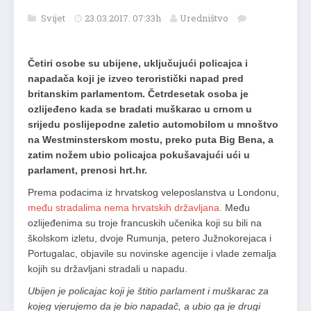
Svijet
23.03.2017. 07:33h
Uredništvo
Četiri osobe su ubijene, uključujući policajca i
napadača koji je izveo teroristički napad pred
britanskim parlamentom. Četrdesetak osoba je
ozlijeđeno kada se bradati muškarac u crnom u
srijedu poslijepodne zaletio automobilom u mnoštvo
na Westminsterskom mostu, preko puta Big Bena, a
zatim nožem ubio policajca pokušavajući ući u
parlament, prenosi hrt.hr.
Prema podacima iz hrvatskog veleposlanstva u Londonu,
među stradalima nema hrvatskih državljana.
Među
ozlijeđenima su troje francuskih učenika koji su bili na
školskom izletu, dvoje Rumunja, petero Južnokorejaca i
Portugalac, objavile su novinske agencije i vlade zemalja
kojih su državljani stradali u napadu.
Ubijen je policajac koji je štitio parlament i muškarac za
kojeg vjerujemo da je bio napadač, a ubio ga je drugi