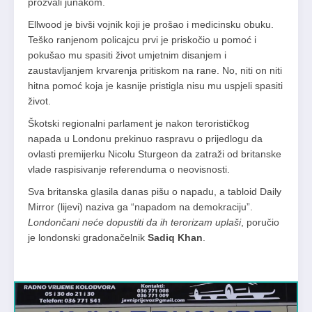
prozvali junakom.
Ellwood je bivši vojnik koji je prošao i medicinsku obuku.
Teško ranjenom policajcu prvi je priskočio u pomoć i
pokušao mu spasiti život umjetnim disanjem i
zaustavljanjem krvarenja pritiskom na rane. No, niti on niti
hitna pomoć koja je kasnije pristigla nisu mu uspjeli spasiti
život.
Škotski regionalni parlament je nakon terorističkog
napada u Londonu prekinuo raspravu o prijedlogu da
ovlasti premijerku Nicolu Sturgeon da zatraži od britanske
vlade raspisivanje referenduma o neovisnosti.
Sva britanska glasila danas pišu o napadu, a tabloid Daily
Mirror (lijevi) naziva ga “napadom na demokraciju”.
Londončani neće dopustiti da ih terorizam uplaši
, poručio
je londonski gradonačelnik
Sadiq Khan
.