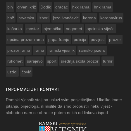
ČESTITKA RAMSKOG VJESNIKA ZA USKRS 2023. GODINE
bih
crveni križ
Dodik
gračac
hkk rama
hnk rama


hnž
hrvatska
izbori
jozo ivančević
korona
koronavirus
košarka
mostar
njemačka
nogomet
opcinsko vijeće
općina prozor-rama
papa franjo
policija
povijest
prozor
prozor rama
rama
ramski vjesnik
ramsko jezero
rukomet
sarajevo
sport
srednja škola prozor
turnir
uzdol
čović
INFORMACIJE I KONTAKT
Ramski Vjesnik stoji na usluzi svim posjetiteljima. Ukoliko imate
pitanja, prijedloga, ili mislite da smo propustili neku vijest -
slobodno nam se obratite putem nekih od linkova ispod.