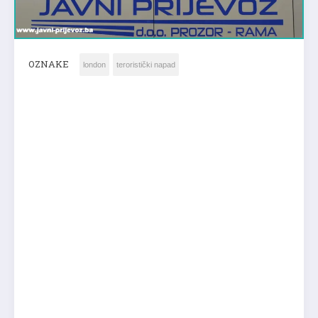
OZNAKE
london
teroristički napad