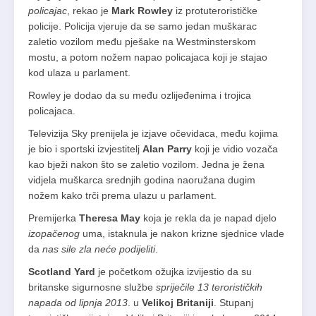
policajac
, rekao je
Mark Rowley
iz protuterorističke
policije. Policija vjeruje da se samo jedan muškarac
zaletio vozilom među pješake na Westminsterskom
mostu, a potom nožem napao policajaca koji je stajao
kod ulaza u parlament.
Rowley je dodao da su među ozlijeđenima i trojica
policajaca.
Televizija Sky prenijela je izjave očevidaca, među kojima
je bio i sportski izvjestitelj
Alan Parry
koji je vidio vozača
kao bježi nakon što se zaletio vozilom. Jedna je žena
vidjela muškarca srednjih godina naoružana dugim
nožem kako trči prema ulazu u parlament.
Premijerka
Theresa May
koja je rekla da je napad djelo
izopačenog
uma, istaknula je nakon krizne sjednice vlade
da
nas sile zla neće podijeliti
.
Scotland Yard
je početkom ožujka izvijestio da su
britanske sigurnosne službe
spriječile 13 terorističkih
napada od lipnja 2013
. u
Velikoj Britaniji
. Stupanj