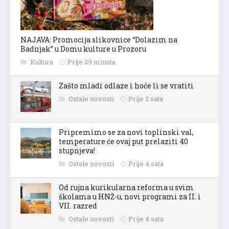
NAJAVA: Promocija slikovnice “Dolazim na
Badnjak” u Domu kulture u Prozoru
Kultura
Prije 39 minuta
Zašto mladi odlaze i hoće li se vratiti
Ostale novosti
Prije 2 sata
Pripremimo se za novi toplinski val,
temperature će ovaj put prelaziti 40
stupnjeva!
Ostale novosti
Prije 4 sata
Od rujna kurikularna reforma u svim
školama u HNŽ-u, novi programi za II. i
VII. razred
Ostale novosti
Prije 4 sata