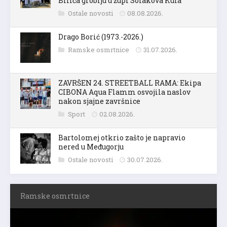
Bilića groblju u župi Solakova Kula
Ostale novosti
08.08.2026.
Drago Borić (1973.-2026.)
Ramske osmrtnice
31.07.2026.
ZAVRŠEN 24. STREETBALL RAMA: Ekipa
CIBONA Aqua Flamm osvojila naslov
nakon sjajne završnice
Sport
02.08.2026.
Bartolomej otkrio zašto je napravio
nered u Međugorju
Ostale novosti
30.07.2026.
Ramske osmrtnice