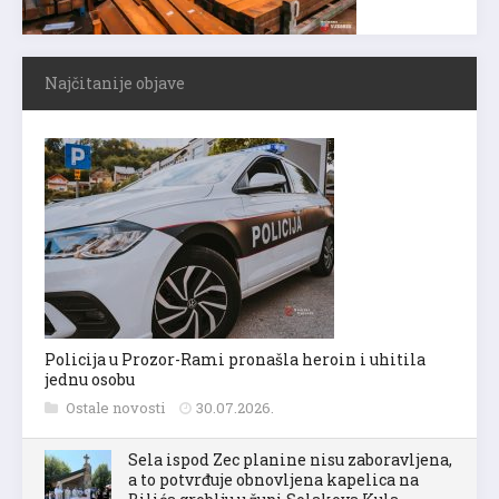
Najčitanije objave
Policija u Prozor-Rami pronašla heroin i uhitila
jednu osobu
Ostale novosti
30.07.2026.
Sela ispod Zec planine nisu zaboravljena,
a to potvrđuje obnovljena kapelica na