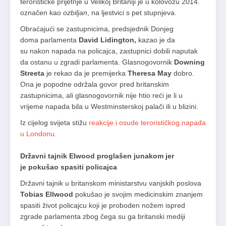
terorističke prijetnje u Velikoj Britaniji je u kolovozu 2014.
označen kao
ozbiljan
, na ljestvici s pet stupnjeva.
Obraćajući se zastupnicima, predsjednik Donjeg
doma parlamenta
David Lidington,
kazao je da
su nakon napada na policajca, zastupnici dobili naputak
da ostanu u zgradi parlamenta. Glasnogovornik
Downing
Streeta
je rekao da je premijerka
Theresa May
dobro.
Ona je popodne održala govor pred britanskim
zastupnicima, ali glasnogovornik nije htio reći je li u
vrijeme napada bila u Westminsterskoj palači ili u blizini.
Iz cijelog svijeta stižu
reakcije i osude terorističkog napada
u Londonu.
Državni tajnik Elwood proglašen junakom jer
je pokušao spasiti policajca
Državni tajnik u britanskom ministarstvu vanjskih poslova
Tobias Ellwood
pokušao je svojim medicinskim znanjem
spasiti život policajcu koji je proboden nožem ispred
zgrade parlamenta zbog čega su ga britanski mediji