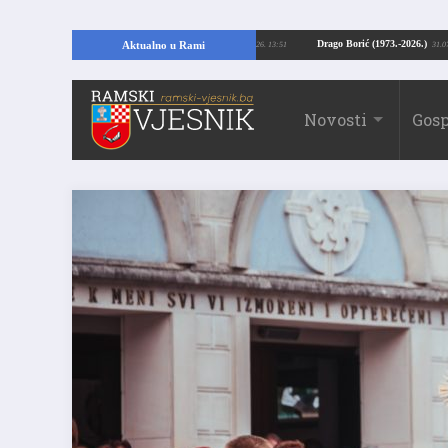
opajući temelje kuće, pronašao vrijedne arheološke ostatke
Drago Borić (197
Aktualno u Rami
24.07.2026. 13:51
Novosti
Gosp