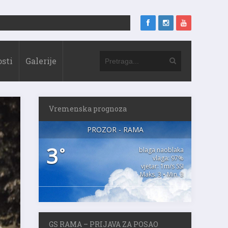
sti
Galerije
Vremenska prognoza
PROZOR - RAMA
3
°
blaga naoblaka
vlaga: 97%
vjetar: 1m/s SSI
Maks. 3 • Min. 3
GS RAMA – PRIJAVA ZA POSAO