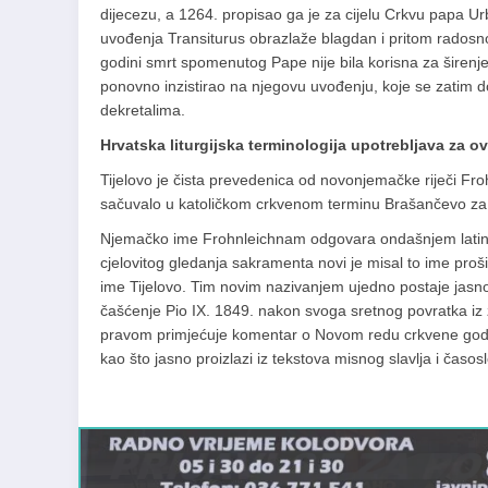
dijecezu, a 1264. propisao ga je za cijelu Crkvu papa Urb
uvođenja Transiturus obrazlaže blagdan i pritom radosno r
godini smrt spomenutog Pape nije bila korisna za širenj
ponovno inzistirao na njegovu uvođenju, koje se zatim d
dekretalima.
Hrvatska liturgijska terminologija upotrebljava za o
Tijelovo je čista prevedenica od novonjemačke riječi Fro
sačuvalo u katoličkom crkvenom terminu Brašančevo za
Njemačko ime Frohnleichnam odgovara ondašnjem latins
cjelovitog gledanja sakramenta novi je misal to ime prošir
ime Tijelovo. Tim novim nazivanjem ujedno postaje jasno 
čašćenje Pio IX. 1849. nakon svoga sretnog povratka iz 
pravom primjećuje komentar o Novom redu crkvene godin
kao što jasno proizlazi iz tekstova misnog slavlja i časo