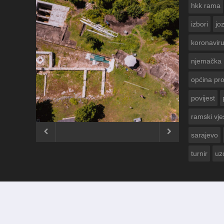
hkk rama
izbori
jo
koronavir
njemačka
općina pr
povijest
ČESTITKA RAMSKOG VJESNIKA ZA
USKRS 2023. GODINE
ramski vje


sarajevo
turnir
uz
© 2012 - 2026
Ramski Vjesnik
. Sva prava pridržana.
Izrada i održavanje:
KRAFTBIT | studio development