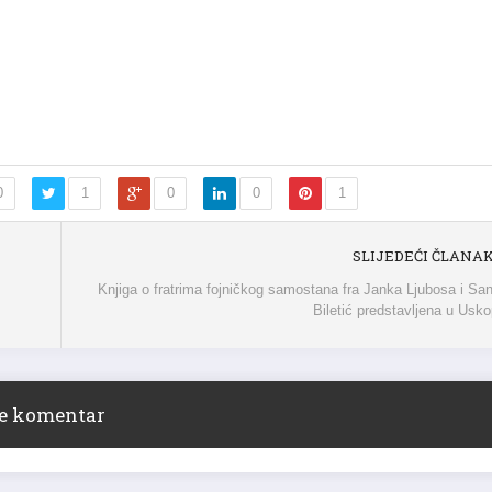
0
1
0
0
1
SLIJEDEĆI ČLANA
Knjiga o fratrima fojničkog samostana fra Janka Ljubosa i Sa
Biletić predstavljena u Usko
ite komentar