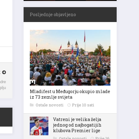
Posljednje objavljeno
K
ndre
plju
Mladifest u Međugorju okupio mlade
iz 73 zemlje svijeta
Ostale novosti
Prije 10 sati
Vatreni je velika želja
jednog od najbogatijih
klubova Premier lige
Ostale novosti
Prije 16