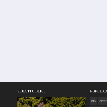
VIJESTI U SLICI
POPULAR
bih
crven