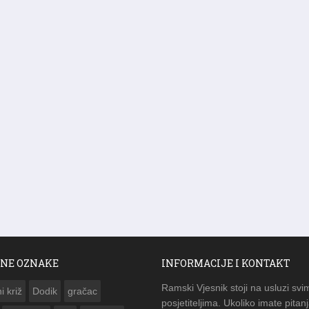
NE OZNAKE
INFORMACIJE I KONTAKT
Ramski Vjesnik stoji na usluzi svi
i križ
Dodik
gračac
posjetiteljima. Ukoliko imate pitanj