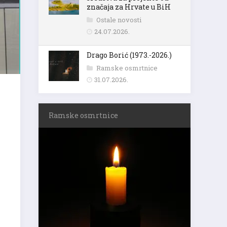
značaja za Hrvate u BiH
Ostale novosti
24.07.2026.
Drago Borić (1973.-2026.)
Ramske osmrtnice
31.07.2026.
Ramske osmrtnice