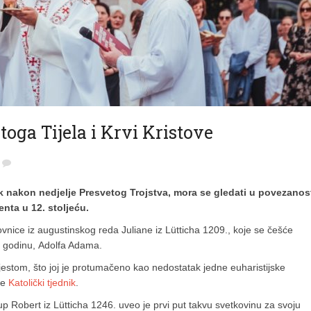
oga Tijela i Krvi Kristove
ak nakon nedjelje Presvetog Trojstva, mora se gledati u povezanos
ta u 12. stoljeću.
vnice iz augustinskog reda Juliane iz Lütticha 1209., koje se češće
nu godinu, Adolfa Adama.
jestom, što joj je protumačeno kao nedostatak jedne euharistijske
še
Katolički tjednik
.
up Robert iz Lütticha 1246. uveo je prvi put takvu svetkovinu za svoju