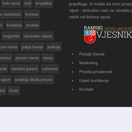
hnk rama
hnž
hrvatska
prijedloga, ili mislite da smo propu
vijest - slobodno nam se obratite
zo ivančević
korona
nekih od linkova ispod.
us
košarka
mostar
nogomet
opcinsko vijeće
ozor-rama
papa franjo
policija
Pošalji članak
prozor
prozor rama
rama
FOTOGALERIJA: Čuvanje obi
Marketing
Vasti
snik
ramsko jezero
rukomet
Pravila privatnosti
sport
srednja škola prozor
Uvjeti korištenja
Kontakt
dol
čović