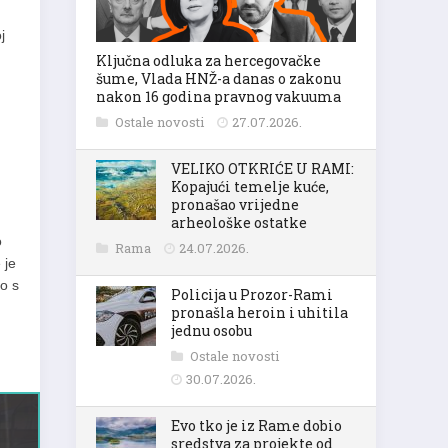
j
Ključna odluka za hercegovačke
šume, Vlada HNŽ-a danas o zakonu
nakon 16 godina pravnog vakuuma
Ostale novosti
27.07.2026.
VELIKO OTKRIĆE U RAMI:
Kopajući temelje kuće,
pronašao vrijedne
arheološke ostatke
o
Rama
24.07.2026.
 je
o s
Policija u Prozor-Rami
pronašla heroin i uhitila
jednu osobu
Ostale novosti
30.07.2026.
Evo tko je iz Rame dobio
sredstva za projekte od