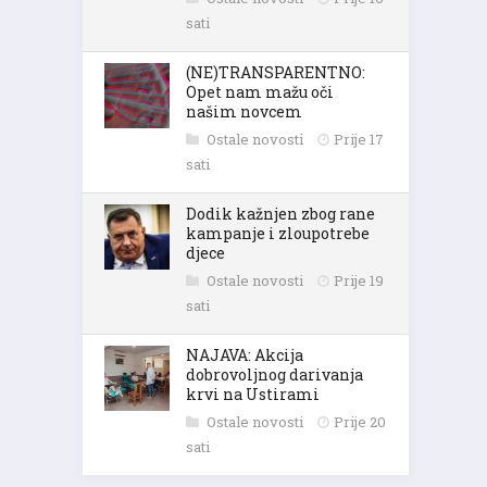
sati
(NE)TRANSPARENTNO:
Opet nam mažu oči
našim novcem
Ostale novosti
Prije 17
sati
Dodik kažnjen zbog rane
kampanje i zloupotrebe
djece
Ostale novosti
Prije 19
sati
NAJAVA: Akcija
dobrovoljnog darivanja
krvi na Ustirami
Ostale novosti
Prije 20
sati