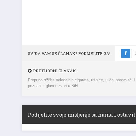
SVIĐA VAM SE ČLANAK? PODIJELITE GA!
PRETHODNI ČLANAK
Prepuno tržište nelegalnih cigareta, tržnice, ulični prodavači i
poznanici glavni izvori u BiH
Podijelite svoje mišljenje sa nama i ostav