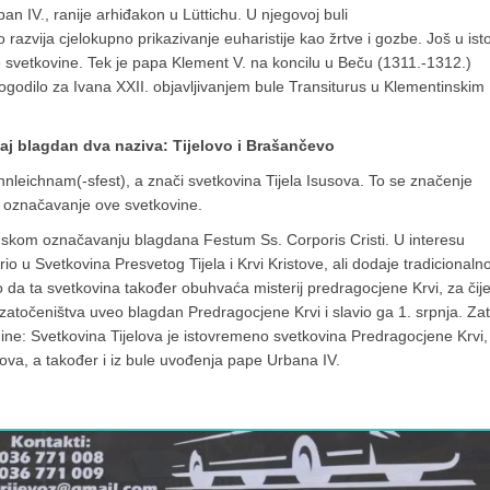
an IV., ranije arhiđakon u Lüttichu. U njegovoj buli
azvija cjelokupno prikazivanje euharistije kao žrtve i gozbe. Još u isto
e svetkovine. Tek je papa Klement V. na koncilu u Beču (1311.-1312.)
ogodilo za Ivana XXII. objavljivanjem bule Transiturus u Klementinskim
vaj blagdan dva naziva: Tijelovo i Brašančevo
hnleichnam(-sfest), a znači svetkovina Tijela Isusova. To se značenje
 označavanje ove svetkovine.
kom označavanju blagdana Festum Ss. Corporis Cristi. U interesu
io u Svetkovina Presvetog Tijela i Krvi Kristove, ali dodaje tradicionaln
da ta svetkovina također obuhvaća misterij predragocjene Krvi, za čije
zatočeništva uveo blagdan Predragocjene Krvi i slavio ga 1. srpnja. Zat
e: Svetkovina Tijelova je istovremeno svetkovina Predragocjene Krvi,
slova, a također i iz bule uvođenja pape Urbana IV.