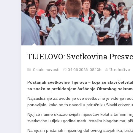
TIJELOVO: Svetkovina Presvet
Ostale novosti
04.06.2026. 08:12h
Uredništvo
Postanak svetkovine Tijelova – koja se slavi četvrt
sa snažnim prekidanjem čašćenja Oltarskog sakramen
Najzaslužnije za uvođenje ove svetkovine je viđenje redo
ponavljalo, kako se to navodi u priručniku Slaviti crkve
Njoj se naime ukazao svijetli mjesečev kolut s tamnim m
svetkovine u tijeku godine među ostalim blagdanima, pi
Na njezin pristanak i njezinog duhovnog savjetnika, bisk