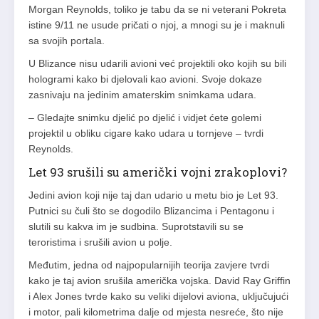
Morgan Reynolds, toliko je tabu da se ni veterani Pokreta
istine 9/11 ne usude pričati o njoj, a mnogi su je i maknuli
sa svojih portala.
U Blizance nisu udarili avioni već projektili oko kojih su bili
hologrami kako bi djelovali kao avioni. Svoje dokaze
zasnivaju na jedinim amaterskim snimkama udara.
– Gledajte snimku djelić po djelić i vidjet ćete golemi
projektil u obliku cigare kako udara u tornjeve – tvrdi
Reynolds.
Let 93 srušili su američki vojni zrakoplovi?
Jedini avion koji nije taj dan udario u metu bio je Let 93.
Putnici su čuli što se dogodilo Blizancima i Pentagonu i
slutili su kakva im je sudbina. Suprotstavili su se
teroristima i srušili avion u polje.
Međutim, jedna od najpopularnijih teorija zavjere tvrdi
kako je taj avion srušila američka vojska. David Ray Griffin
i Alex Jones tvrde kako su veliki dijelovi aviona, uključujući
i motor, pali kilometrima dalje od mjesta nesreće, što nije