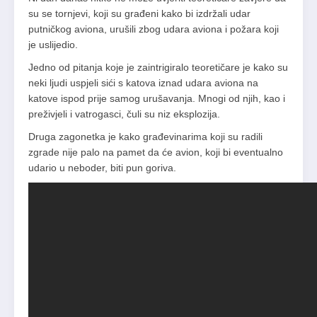
su se tornjevi, koji su građeni kako bi izdržali udar
putničkog aviona, urušili zbog udara aviona i požara koji
je uslijedio.
Jedno od pitanja koje je zaintrigiralo teoretičare je kako su
neki ljudi uspjeli sići s katova iznad udara aviona na
katove ispod prije samog urušavanja. Mnogi od njih, kao i
preživjeli i vatrogasci, čuli su niz eksplozija.
Druga zagonetka je kako građevinarima koji su radili
zgrade nije palo na pamet da će avion, koji bi eventualno
udario u neboder, biti pun goriva.