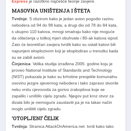
Express
je razotkrio najčešće teorije zavjere.
MASOVNA UNIŠTENJA I ŠTETA
Tvrdnje
: S obzirom kako je jedan avion pogodio razinu
nebodera od 94 do 98 kata, a drugi dio od 78 do 84 kata,
s ukupno 110 katova, mnogi smatraju kako nije moguće
da oštećenja u tolikoj mjeri obuhvate i 80-ak katova ispod.
Zato će teoretičari zavjera tvrditi kako su ostali katovi bili
napunjeni eksplozivom koji je eksplodirao u trenutku kada
su se zabili avioni.
Činjenica
: Velika studija izrađena 2005. godine koju je
proveo National Institute of Standards and Technology
(NIST) pokazala je kako su krhotine presjekle komunalnu
osovinu jezgre sjevernog nebodera i tako zapravo stvorile
neku vrstu cjevovoda za gorivo zrakoplova koje se
zapalilo i uništilo cijelu zgradu. Njegov put kroz otvor za
dizala bilo je nemoguće zaustaviti pa je na takav način
moglo uništiti cijelu zgradu.
‘OTOPLJENI’ ČELIK
Tvrdnja
: Stranica AttackOnAmerica.net. tvrdi kako tako