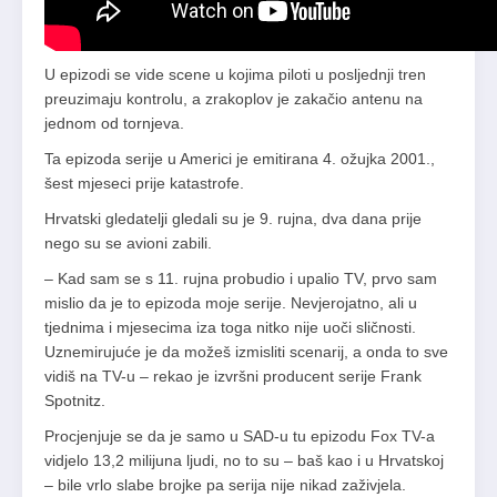
U epizodi se vide scene u kojima piloti u posljednji tren
preuzimaju kontrolu, a zrakoplov je zakačio antenu na
jednom od tornjeva.
Ta epizoda serije u Americi je emitirana 4. ožujka 2001.,
šest mjeseci prije katastrofe.
Hrvatski gledatelji gledali su je 9. rujna, dva dana prije
nego su se avioni zabili.
– Kad sam se s 11. rujna probudio i upalio TV, prvo sam
mislio da je to epizoda moje serije. Nevjerojatno, ali u
tjednima i mjesecima iza toga nitko nije uoči sličnosti.
Uznemirujuće je da možeš izmisliti scenarij, a onda to sve
vidiš na TV-u – rekao je izvršni producent serije Frank
Spotnitz.
Procjenjuje se da je samo u SAD-u tu epizodu Fox TV-a
vidjelo 13,2 milijuna ljudi, no to su – baš kao i u Hrvatskoj
– bile vrlo slabe brojke pa serija nije nikad zaživjela.