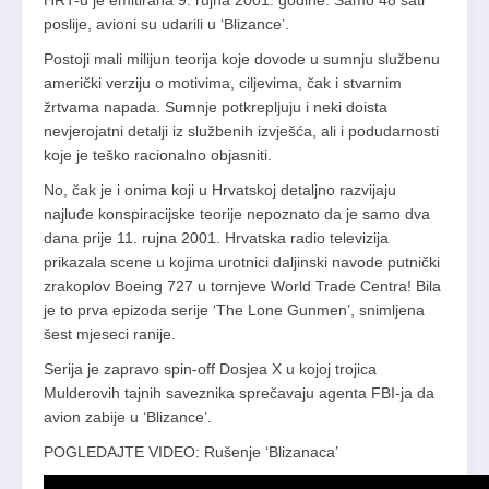
HRT-u je emitirana 9. rujna 2001. godine. Samo 48 sati
poslije, avioni su udarili u ‘Blizance’.
Postoji mali milijun teorija koje dovode u sumnju službenu
američki verziju o motivima, ciljevima, čak i stvarnim
žrtvama napada. Sumnje potkrepljuju i neki doista
nevjerojatni detalji iz službenih izvješća, ali i podudarnosti
koje je teško racionalno objasniti.
No, čak je i onima koji u Hrvatskoj detaljno razvijaju
najluđe konspiracijske teorije nepoznato da je samo dva
dana prije 11. rujna 2001. Hrvatska radio televizija
prikazala scene u kojima urotnici daljinski navode putnički
zrakoplov Boeing 727 u tornjeve World Trade Centra! Bila
je to prva epizoda serije ‘The Lone Gunmen’, snimljena
šest mjeseci ranije.
Serija je zapravo spin-off Dosjea X u kojoj trojica
Mulderovih tajnih saveznika sprečavaju agenta FBI-ja da
avion zabije u ‘Blizance’.
POGLEDAJTE VIDEO: Rušenje ‘Blizanaca’