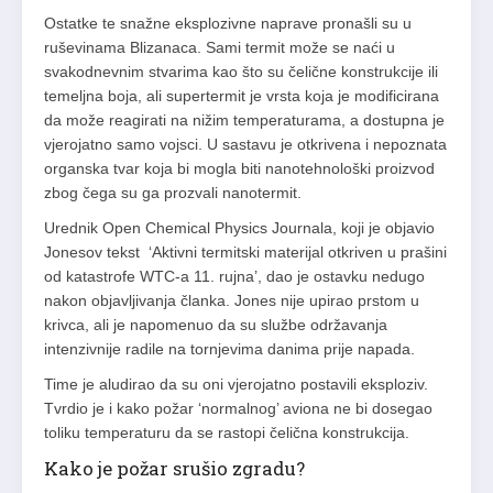
Ostatke te snažne eksplozivne naprave pronašli su u
ruševinama Blizanaca. Sami termit može se naći u
svakodnevnim stvarima kao što su čelične konstrukcije ili
temeljna boja, ali supertermit je vrsta koja je modificirana
da može reagirati na nižim temperaturama, a dostupna je
vjerojatno samo vojsci. U sastavu je otkrivena i nepoznata
organska tvar koja bi mogla biti nanotehnološki proizvod
zbog čega su ga prozvali nanotermit.
Urednik Open Chemical Physics Journala, koji je objavio
Jonesov tekst ‘Aktivni termitski materijal otkriven u prašini
od katastrofe WTC-a 11. rujna’, dao je ostavku nedugo
nakon objavljivanja članka. Jones nije upirao prstom u
krivca, ali je napomenuo da su službe održavanja
intenzivnije radile na tornjevima danima prije napada.
Time je aludirao da su oni vjerojatno postavili eksploziv.
Tvrdio je i kako požar ‘normalnog’ aviona ne bi dosegao
toliku temperaturu da se rastopi čelična konstrukcija.
Kako je požar srušio zgradu?