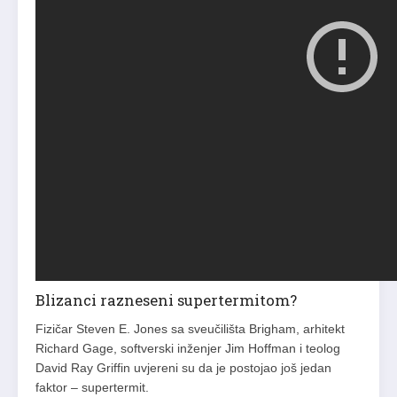
Blizanci razneseni supertermitom?
Fizičar Steven E. Jones sa sveučilišta Brigham, arhitekt
Richard Gage, softverski inženjer Jim Hoffman i teolog
David Ray Griffin uvjereni su da je postojao još jedan
faktor – supertermit.