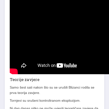
Teorije zavjere
Samo šest sati nakon što su se urušili Blizanci rodila se
prva teorija zavjere.
Tornjevi su srušeni kontroliranom eksplozijom.
Ni dan danas nitko ne može uvjeriti teoretičare zavjere da