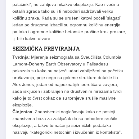
palačinki”, ne zahtjeva nikakvu eksploziju. Kao i većina
ostalih zgrada tako su i ti neboderi sadržavali veliku
količinu zraka. Kada su se urušeni katovi počeli ‘slagati’
jedan po drugome izbacili su ogromnu količinu energije,
pa tako i ogromne količine betonske prašine kroz prozore,
tj. bilo kakve otvore.
SEIZMIČKA PREVIRANJA
Tvrdnja
: Mjerenja seizmografa sa Sveučilišta Columbia
Lamont-Doherty Earth Observatory u Palisadesu
pokazala su kako su najveći udari zabilježeni na početku
urušavanja, prije nego su goleme strukture dotakle tlo.
Alex Jones, jedan od najpoznatijih teoretičara zavjera,
sada isključen i zabranjen na društvenim mrežama tvrdi
kako je to čvrst dokaz da su tornjeve srušile masivne
eksplozije.
Činjenica
: Znanstvenici naglašavaju kako ne postoji
znanstvena baza za zaključak da su nebodere srušile
eksplozije, a takvo tumačenje seizmičkih podataka
nazivaju “kategorički netočnim i izvučenim iz konteksta”.