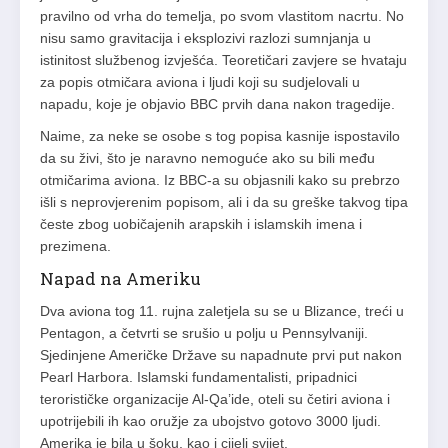
pravilno od vrha do temelja, po svom vlastitom nacrtu. No
nisu samo gravitacija i eksplozivi razlozi sumnjanja u
istinitost službenog izvješća. Teoretičari zavjere se hvataju
za popis otmičara aviona i ljudi koji su sudjelovali u
napadu, koje je objavio BBC prvih dana nakon tragedije.
Naime, za neke se osobe s tog popisa kasnije ispostavilo
da su živi, što je naravno nemoguće ako su bili među
otmičarima aviona. Iz BBC-a su objasnili kako su prebrzo
išli s neprovjerenim popisom, ali i da su greške takvog tipa
česte zbog uobičajenih arapskih i islamskih imena i
prezimena.
Napad na Ameriku
Dva aviona tog 11. rujna zaletjela su se u Blizance, treći u
Pentagon, a četvrti se srušio u polju u Pennsylvaniji.
Sjedinjene Američke Države su napadnute prvi put nakon
Pearl Harbora. Islamski fundamentalisti, pripadnici
terorističke organizacije Al-Qa’ide, oteli su četiri aviona i
upotrijebili ih kao oružje za ubojstvo gotovo 3000 ljudi.
Amerika je bila u šoku, kao i cijeli svijet.