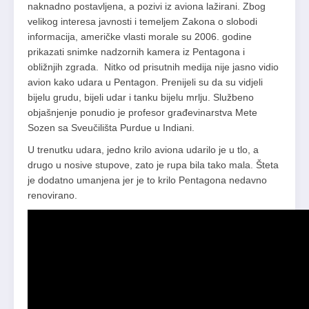
naknadno postavljena, a pozivi iz aviona lažirani. Zbog
velikog interesa javnosti i temeljem Zakona o slobodi
informacija, američke vlasti morale su 2006. godine
prikazati snimke nadzornih kamera iz Pentagona i
obližnjih zgrada. Nitko od prisutnih medija nije jasno vidio
avion kako udara u Pentagon. Prenijeli su da su vidjeli
bijelu grudu, bijeli udar i tanku bijelu mrlju. Službeno
objašnjenje ponudio je profesor građevinarstva Mete
Sozen sa Sveučilišta Purdue u Indiani.
U trenutku udara, jedno krilo aviona udarilo je u tlo, a
drugo u nosive stupove, zato je rupa bila tako mala. Šteta
je dodatno umanjena jer je to krilo Pentagona nedavno
renovirano.