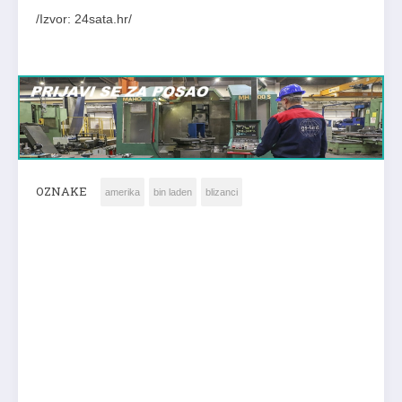
/Izvor: 24sata.hr/
OZNAKE
amerika
bin laden
blizanci