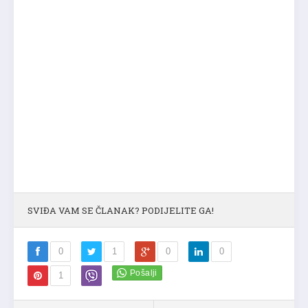
SVIĐA VAM SE ČLANAK? PODIJELITE GA!
0
1
0
0
1