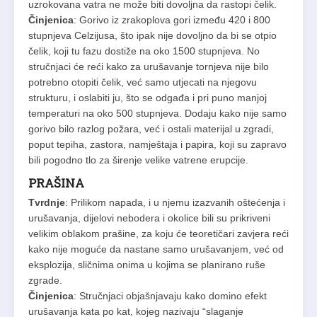
uzrokovana vatra ne može biti dovoljna da rastopi čelik.
Činjenica
: Gorivo iz zrakoplova gori između 420 i 800
stupnjeva Celzijusa, što ipak nije dovoljno da bi se otpio
čelik, koji tu fazu dostiže na oko 1500 stupnjeva. No
stručnjaci će reći kako za urušavanje tornjeva nije bilo
potrebno otopiti čelik, već samo utjecati na njegovu
strukturu, i oslabiti ju, što se odgađa i pri puno manjoj
temperaturi na oko 500 stupnjeva. Dodaju kako nije samo
gorivo bilo razlog požara, već i ostali materijal u zgradi,
poput tepiha, zastora, namještaja i papira, koji su zapravo
bili pogodno tlo za širenje velike vatrene erupcije.
PRAŠINA
Tvrdnje
: Prilikom napada, i u njemu izazvanih oštećenja i
urušavanja, dijelovi nebodera i okolice bili su prikriveni
velikim oblakom prašine, za koju će teoretičari zavjera reći
kako nije moguće da nastane samo urušavanjem, već od
eksplozija, sličnima onima u kojima se planirano ruše
zgrade.
Činjenica
: Stručnjaci objašnjavaju kako domino efekt
urušavanja kata po kat, kojeg nazivaju “slaganje