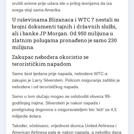
srušiti avione prije udara ide u prilog teorijama da iza
svega stoji sama Amerika.
U ruševinama Blizanaca i WTC 7 nestali su
brojni dokumenti tajnih i državnih službi,
ali i banke JP Morgan. Od 950 milijuna u
zlatnim polugama pronađeno je samo 230
milijuna.
Zakupac nebodera okoristio se
terorističkim napadom
Samo šest tjedana prije napada, nebodere WTC-a
zakupio je Larry Silverstein. Policom osiguranja zaštitio je
nebodere i od terorističkog napada.
Samo u tom slučaju mogao se osloboditi obveza 99-
godišnjeg najma. Silverstein je nakon napada i
postignutog dogovora s osiguravateljem bio ‘teži’ za 4,5
milijarde dolara.
Također, očekivano, vrijednost dionica United Airlinesa i
American Airlinesa pala je nakon napada, a nekoliko dana