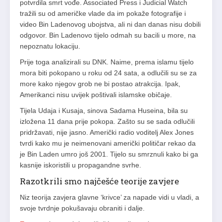
potvrdila smrt vođe. Associated Press i Judicial Watch
tražili su od američke vlade da im pokaže fotografije i
video Bin Ladenovog ubojstva, ali ni dan danas nisu dobili
odgovor. Bin Ladenovo tijelo odmah su bacili u more, na
nepoznatu lokaciju.
Prije toga analizirali su DNK. Naime, prema islamu tijelo
mora biti pokopano u roku od 24 sata, a odlučili su se za
more kako njegov grob ne bi postao atrakcija. Ipak,
Amerikanci nisu uvijek poštivali islamske običaje.
Tijela Udaja i Kusaja, sinova Sadama Huseina, bila su
izložena 11 dana prije pokopa. Zašto su se sada odlučili
pridržavati, nije jasno. Američki radio voditelj Alex Jones
tvrdi kako mu je neimenovani američki političar rekao da
je Bin Laden umro još 2001. Tijelo su smrznuli kako bi ga
kasnije iskoristili u propagandne svrhe.
Razotkrili smo najčešće teorije zavjere
Niz teorija zavjera glavne ‘krivce’ za napade vidi u vladi, a
svoje tvrdnje pokušavaju obraniti i dalje.