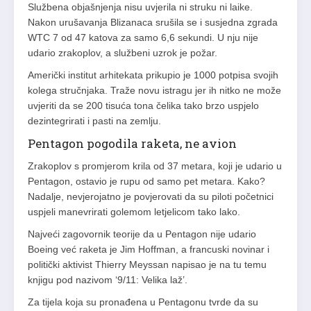
Službena objašnjenja nisu uvjerila ni struku ni laike.
Nakon urušavanja Blizanaca srušila se i susjedna zgrada
WTC 7 od 47 katova za samo 6,6 sekundi. U nju nije
udario zrakoplov, a službeni uzrok je požar.
Američki institut arhitekata prikupio je 1000 potpisa svojih
kolega stručnjaka. Traže novu istragu jer ih nitko ne može
uvjeriti da se 200 tisuća tona čelika tako brzo uspjelo
dezintegrirati i pasti na zemlju.
Pentagon pogodila raketa, ne avion
Zrakoplov s promjerom krila od 37 metara, koji je udario u
Pentagon, ostavio je rupu od samo pet metara. Kako?
Nadalje, nevjerojatno je povjerovati da su piloti početnici
uspjeli manevrirati golemom letjelicom tako lako.
Najveći zagovornik teorije da u Pentagon nije udario
Boeing već raketa je Jim Hoffman, a francuski novinar i
politički aktivist Thierry Meyssan napisao je na tu temu
knjigu pod nazivom ‘9/11: Velika laž’.
Za tijela koja su pronađena u Pentagonu tvrde da su