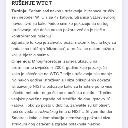
RUŠENJE WTC 7
Tvrdnja
: Sedam sati nakon urušavanja ‘blizanaca’ srušio
se i neboder WTC 7 sa 47 katova. Stranica 911review.org
navodi tvrdnju kako “video snimke pokazuju da do tog
urušavanja nije došlo nakon požara već da je riječ o
kontroliranom rušenju”.
Zgrada je to koju je zahvatio požar nakon krhotina koje su
padale sa obližnjih ‘blizanaca’, a urušila se nakon požara
koji je bjesnio satima.
Činjenica
: Mnogi teoretičari zavjera ukazuju na
preliminarno izvješće iz 2002. godine koje je zaključili
kako je oštećenje na WTC 7 prije urušavanja bilo manje.
No nakon godina istraživanja i niza prikupljenih dokaza
istraživanje NIST-a pokazuje kako su krhotine puno više
oštetite neboder nego što se u početku mislilo. “Trećinu
vanjske površine zgrade od središta do dna, gotovo 10
katova, i oko 25 posto u dubinu, zahvatile su krhotine”,
reći će vođa istraživačkog tima iz NIST-a Shyam Sunder.
Smatraju kako je kombinacija intenzivnog požara i niza
strukturalnog oštećenja zgrade potaknula njezino