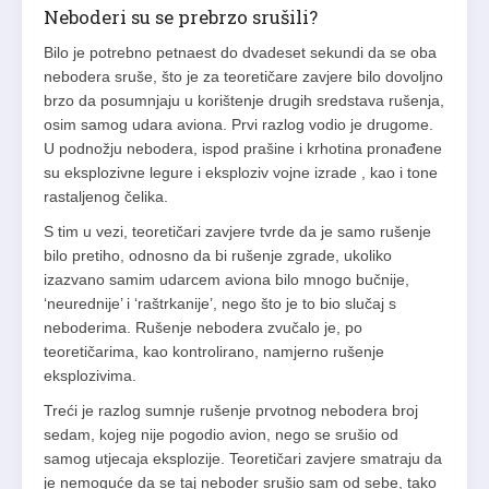
Neboderi su se prebrzo srušili?
Bilo je potrebno petnaest do dvadeset sekundi da se oba
nebodera sruše, što je za teoretičare zavjere bilo dovoljno
brzo da posumnjaju u korištenje drugih sredstava rušenja,
osim samog udara aviona. Prvi razlog vodio je drugome.
U podnožju nebodera, ispod prašine i krhotina pronađene
su eksplozivne legure i eksploziv vojne izrade , kao i tone
rastaljenog čelika.
S tim u vezi, teoretičari zavjere tvrde da je samo rušenje
bilo pretiho, odnosno da bi rušenje zgrade, ukoliko
izazvano samim udarcem aviona bilo mnogo bučnije,
‘neurednije’ i ‘raštrkanije’, nego što je to bio slučaj s
neboderima. Rušenje nebodera zvučalo je, po
teoretičarima, kao kontrolirano, namjerno rušenje
eksplozivima.
Treći je razlog sumnje rušenje prvotnog nebodera broj
sedam, kojeg nije pogodio avion, nego se srušio od
samog utjecaja eksplozije. Teoretičari zavjere smatraju da
je nemoguće da se taj neboder srušio sam od sebe, tako