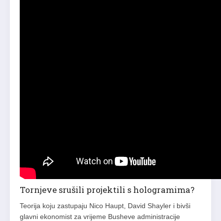
Tornjeve srušili projektili s hologramima?
Teorija koju zastupaju Nico Haupt, David Shayler i bivši
glavni ekonomist za vrijeme Busheve administracije