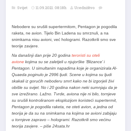
Svijet
11.09.2021. 08:18h
Uredništvo
Nebodere su srušili supertermitom, Pentagon je pogodila
raketa, ne avion. Tijelo Bin Ladena su smrznuli, a na
snimkama nisu avioni, već hologrami. Razotkrili smo sve
teorije zavjere.
Na današnji dan prije 20 godina
teroristi su oteli
avione
kojima su se zaletjeli u njujorške ‘Blizance’ i
Pentagon. U simultanim napadima koje je organizirala Al-
Quaeda poginulo je 2996 ljudi. Scene u kojima su ljudi
skakali iz gorućih neboderu smrt kako ne bi izgorjeli živi
obišle su svijet. No i 20 godina nakon neki sumnjaju da je
sve izrežirano. Lažno. Tvrde, aviona nije ni bilo, tornjeve
su srušili kontroliranom eksplozijom koristeći supertermit,
Pentagon je pogodila raketa, ne oteti avion, a jedna od
teorija je da su na snimkama na kojima se avioni zabijaju
u tornjeve zapravo – hologrami. Razotkrili smo većinu
teorija zavjere. – piše 24sata.hr