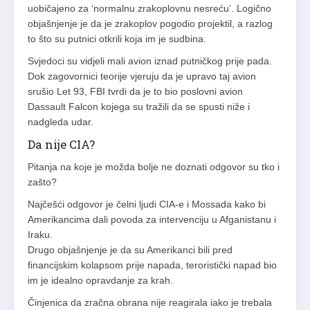
uobičajeno za ‘normalnu zrakoplovnu nesreću’. Logično
objašnjenje je da je zrakoplov pogodio projektil, a razlog
to što su putnici otkrili koja im je sudbina.
Svjedoci su vidjeli mali avion iznad putničkog prije pada.
Dok zagovornici teorije vjeruju da je upravo taj avion
srušio Let 93, FBI tvrdi da je to bio poslovni avion
Dassault Falcon kojega su tražili da se spusti niže i
nadgleda udar.
Da nije CIA?
Pitanja na koje je možda bolje ne doznati odgovor su tko i
zašto?
Najčešći odgovor je čelni ljudi CIA-e i Mossada kako bi
Amerikancima dali povoda za intervenciju u Afganistanu i
Iraku.
Drugo objašnjenje je da su Amerikanci bili pred
financijskim kolapsom prije napada, teroristički napad bio
im je idealno opravdanje za krah.
Činjenica da zračna obrana nije reagirala iako je trebala