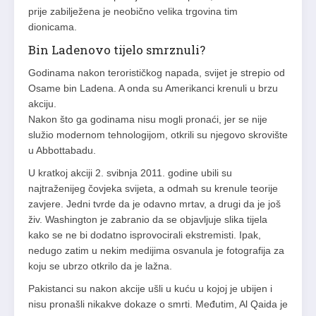
prije zabilježena je neobično velika trgovina tim
dionicama.
Bin Ladenovo tijelo smrznuli?
Godinama nakon terorističkog napada, svijet je strepio od
Osame bin Ladena. A onda su Amerikanci krenuli u brzu
akciju.
Nakon što ga godinama nisu mogli pronaći, jer se nije
služio modernom tehnologijom, otkrili su njegovo skrovište
u Abbottabadu.
U kratkoj akciji 2. svibnja 2011. godine ubili su
najtraženijeg čovjeka svijeta, a odmah su krenule teorije
zavjere. Jedni tvrde da je odavno mrtav, a drugi da je još
živ. Washington je zabranio da se objavljuje slika tijela
kako se ne bi dodatno isprovocirali ekstremisti. Ipak,
nedugo zatim u nekim medijima osvanula je fotografija za
koju se ubrzo otkrilo da je lažna.
Pakistanci su nakon akcije ušli u kuću u kojoj je ubijen i
nisu pronašli nikakve dokaze o smrti. Međutim, Al Qaida je