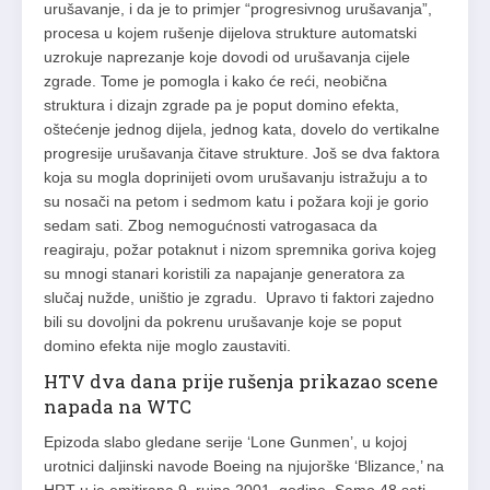
urušavanje, i da je to primjer “progresivnog urušavanja”,
procesa u kojem rušenje dijelova strukture automatski
uzrokuje naprezanje koje dovodi od urušavanja cijele
zgrade. Tome je pomogla i kako će reći, neobična
struktura i dizajn zgrade pa je poput domino efekta,
oštećenje jednog dijela, jednog kata, dovelo do vertikalne
progresije urušavanja čitave strukture. Još se dva faktora
koja su mogla doprinijeti ovom urušavanju istražuju a to
su nosači na petom i sedmom katu i požara koji je gorio
sedam sati. Zbog nemogućnosti vatrogasaca da
reagiraju, požar potaknut i nizom spremnika goriva kojeg
su mnogi stanari koristili za napajanje generatora za
slučaj nužde, uništio je zgradu. Upravo ti faktori zajedno
bili su dovoljni da pokrenu urušavanje koje se poput
domino efekta nije moglo zaustaviti.
HTV dva dana prije rušenja prikazao scene
napada na WTC
Epizoda slabo gledane serije ‘Lone Gunmen’, u kojoj
urotnici daljinski navode Boeing na njujorške ‘Blizance,’ na