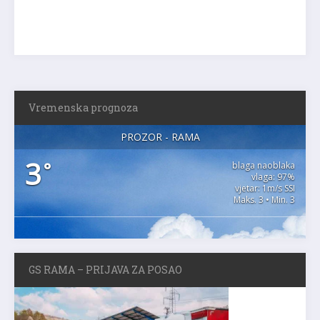
Vremenska prognoza
PROZOR - RAMA
3
°
blaga naoblaka
vlaga: 97%
vjetar: 1m/s SSI
Maks. 3 • Min. 3
GS RAMA – PRIJAVA ZA POSAO