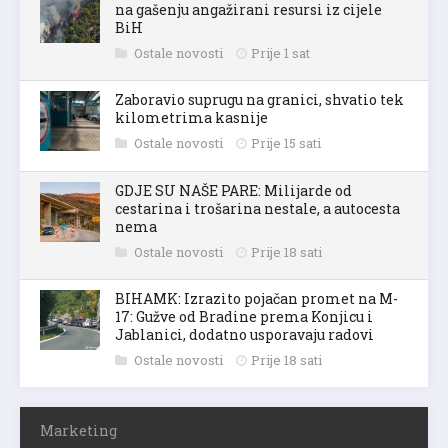
na gašenju angažirani resursi iz cijele
BiH
Ostale novosti
Prije 1 sat
Zaboravio suprugu na granici, shvatio tek
kilometrima kasnije
Ostale novosti
Prije 15 sati
GDJE SU NAŠE PARE: Milijarde od
cestarina i trošarina nestale, a autocesta
nema
Ostale novosti
Prije 18 sati
BIHAMK: Izrazito pojačan promet na M-
17: Gužve od Bradine prema Konjicu i
Jablanici, dodatno usporavaju radovi
Ostale novosti
Prije 18 sati
Marketing