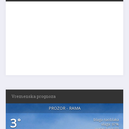
Vremenska prognoza
PROZOR - RAMA
3
°
blaga naoblaka
vlaga: 97%
vjetar: 1m/s SSI