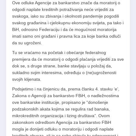
Ove odluke Agencije za bankarstvo znače da moratorij o
odgodi naplate kreditnih potraživanja neće vrijediti za
svakoga, iako su zbivanja i okolnosti pandemije pogodili
svakog građanina i cjelokupnu ekonomiju svijeta, pa tako i
BiH, odnosno Federaciju i da će mogućnost moratorija
imati samo oni građani i pravna lica za koje banka odluči
da su ugroženi.
Tu se vraćamo na početak i obećanje federalnog
premijera da će moratorij o odgodi plaćanja vrijediti za sve
dok se, s druge strane, banke stavljaju u položaj da,
sukladno svjim interesima, određuju o (ne)ugroženosti
svojih klijenata.
Podsjetimo i na činjenicu da, prema članku 4. stavku ‘e’,
Zakona o Agenciji za bankarstvo FBiH, o nadležnostima
ove bankarske institucije, propisano je “donošenje
podzakonskih akata kojima se regulira rad banaka,
mikrokreditnih organizacija i lizing društava”. Ovom
zakonskom odredbom Agencija za bankarstvo FBiH
mogla je donijeti odluku o moratoriju i odgodi naplate
kreditnih obveza, ali je sa sebe skinula tu odgovornost i