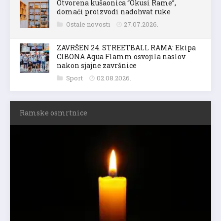
Otvorena kušaonica “Okusi Rame”,
domaći proizvodi nadohvat ruke
Ostale novosti
27.07.2026.
ZAVRŠEN 24. STREETBALL RAMA: Ekipa
CIBONA Aqua Flamm osvojila naslov
nakon sjajne završnice
Sport
02.08.2026.
Ramske osmrtnice