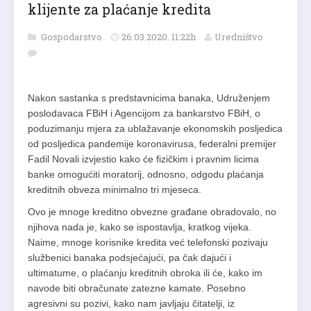
klijente za plaćanje kredita
Gospodarstvo
26.03.2020. 11:22h
Uredništvo
Nakon sastanka s predstavnicima banaka, Udruženjem
poslodavaca FBiH i Agencijom za bankarstvo FBiH, o
poduzimanju mjera za ublažavanje ekonomskih posljedica
od posljedica pandemije koronavirusa, federalni premijer
Fadil Novali izvjestio kako će fizičkim i pravnim licima
banke omogućiti moratorij, odnosno, odgodu plaćanja
kreditnih obveza minimalno tri mjeseca.
Ovo je mnoge kreditno obvezne građane obradovalo, no
njihova nada je, kako se ispostavlja, kratkog vijeka.
Naime, mnoge korisnike kredita već telefonski pozivaju
službenici banaka podsjećajući, pa čak dajući i
ultimatume, o plaćanju kreditnih obroka ili će, kako im
navode biti obračunate zatezne kamate. Posebno
agresivni su pozivi, kako nam javljaju čitatelji, iz