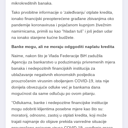
mikrokreditnih banaka.
Tako prvobitne informacije o ‘zaleđivanju’ otplate kredita,
ionako financijski preopterećene građane zbivanjima oko
pandemije koronavirusa i pojačanom kupnjom živežnim
namirnicama, primili su kao “hladan tuš” i još jedan udar
na ionako stanjene kućne budžete.
Banke mogu, ali ne moraju odggoditi naplatu kredita
Naime, nakon što je Vlada Federacije BiH zadužila
Agenciju za bankarstvo u poduzimanju privremenih mjera
banaka i nedepozitnih financijskih institucija za
ublažavanje negativnih ekonomskih posljedica
prouzročenim virusnim oboljenjem COVID-19, ista nije
donijela obvezujuće odluke već je bankama dana
mogućnost da same odlučuju po ovom pitanju.
“Odlukama, banke i nedepozitne financijske institucije
mogu odobriti klijentima posebne mjere kao što su:
moratorij, odnosno, zastoj u otplati kredita, koji može
trajati najmanje do objave prekida vanredne situacije
prouzročene pojavom virusa COVID-19, uvođenje grace