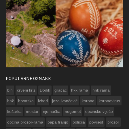
POPULARNE OZNAKE
ČESTITKA RAMSKOG VJESNIKA ZA USKRS 2023. GODINE
bih
crveni križ
Dodik
gračac
hkk rama
hnk rama


hnž
hrvatska
izbori
jozo ivančević
korona
koronavirus
košarka
mostar
njemačka
nogomet
opcinsko vijeće
općina prozor-rama
papa franjo
policija
povijest
prozor