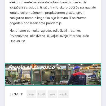
elektroprivrede najavile da njihovi korisnici neće biti
isključeni sa usluga, ti računi vrlo skoro doći će na naplatu
ionako osiromašenom i preplašenom građanstvu i
zasigurno nema nikoga tko nije izravno ili neizravno
pogođen podsljedicama pandemije.
No, o tome će, kako izgleda, odlučivati – banke.
Prvenstveno, očekivano, čuvajući svoje interese, piše
Dnevni list.
OZNAKE
banke
krediti
novac
novalić