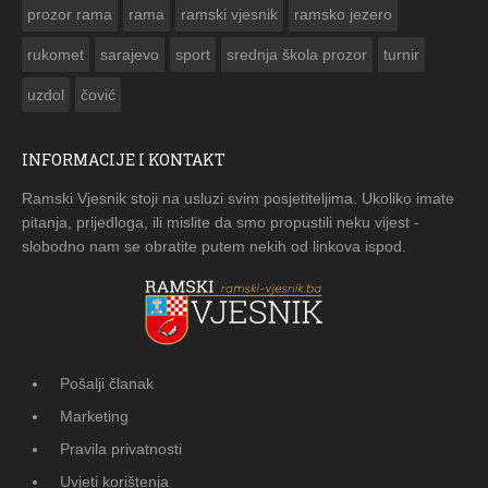
prozor rama
rama
ramski vjesnik
ramsko jezero
rukomet
sarajevo
sport
srednja škola prozor
turnir
uzdol
čović
INFORMACIJE I KONTAKT
Ramski Vjesnik stoji na usluzi svim posjetiteljima. Ukoliko imate
pitanja, prijedloga, ili mislite da smo propustili neku vijest -
slobodno nam se obratite putem nekih od linkova ispod.
Pošalji članak
Marketing
Pravila privatnosti
Uvjeti korištenja