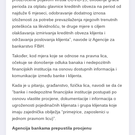
perioda za otplatu glavnice kreditnih obveza na period od
najduže 6 mjeseci, odobravanje dodatnog iznosa
izloženosti za potrebe prevazilaženja njegovih trenutnih
poteškoća sa likvidnošću, te druge mjere s ciljem
olakšavanja izmirivanja kreditnih obveza klijenta i
održavanja poslovanja klijenta”, navode iz Agencije za
bankarstvo FBiH.
Također, kod mjera koje se odnose na pravna lica,
očekuje se donošenje odluka banaka i nedepozitnih
financijskih institucija na osnovu dostupnih informacija i
komunikacije između banke i klijenta.
Kada je u pitanju, građanstvo, fizička lica, navodi se da će
“banke i nedepozitne financijske institucije postupati po
osnovu vlastite procjene, dokumentacije i informacija o
ugroženosti pojedinačnih klijenata i grupa klijenata koje
imaju zajednička obilježja “primejrice, zaposlenici u
jednom pravnom licu)”.
Agencija bankama prepustila procjenu