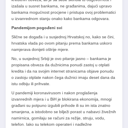
izašala u susret bankama, ne građanima, dajući upravo
bankama mogućnost procjene i pristupa ovoj problematici
u izvanrednom stanju onako kako bankama odgovara.
Pandemijom pogođeni svi
Slične se događa i u susjednoj Hrvatskoj no, kako se čini,
hrvatska vlada po ovom pitanju prema bankama uskoro
namjerava donijeti oštrije mjere.
No, u susjednoj Srbiji je ovo pitanje jasno – bankama je
propisana obveza da dužnicima ponudi zastoj u otplati
kredita i da na svojim internet stranicama objave ponudu
o zastoju otplate nakon čega dužnici imaju deset dana da
istu odbiju ili prihvate.
U pandemiji koronavirusom i nakon proglašenja
izvanrednih mjera i u BiH je blokirana ekonomija, mnogi
građani su potpuno izgubili prihode ili su im ista znatno
smanjena, a istodobno se bilježi porast u nabavci živežnih
namirnica, gomilaju se računi za režije, struju, vodu,
telefon. Iako su telekom operateri i nadležne