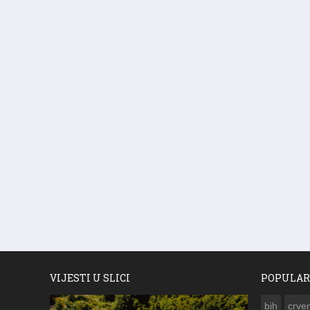
VIJESTI U SLICI
POPULAR
bih
crven