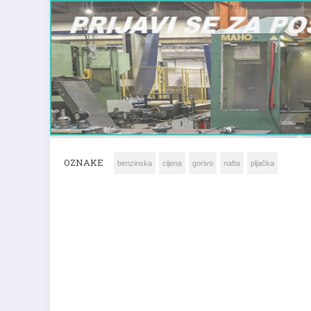
OZNAKE
benzinska
cijena
gorivo
nafta
pljačka