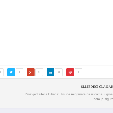
0
1
0
0
1
SLIJEDEĆI ČLANA
Prosvjed žitelja Bihaća: Tisuće migranata na ulicama, ugro
nam je sigur