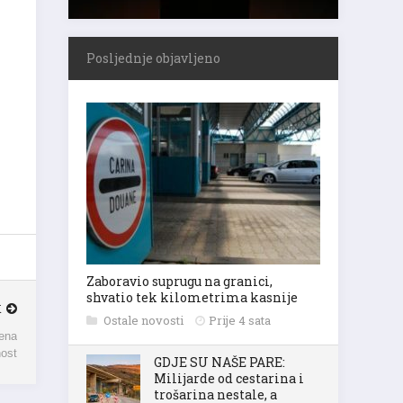
Posljednje objavljeno
Zaboravio suprugu na granici,
shvatio tek kilometrima kasnije
K
Ostale novosti
Prije 4 sata
žena
nost
GDJE SU NAŠE PARE:
Milijarde od cestarina i
trošarina nestale, a