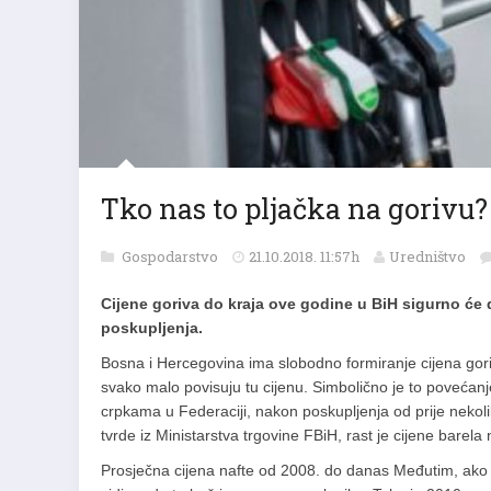
Tko nas to pljačka na gorivu?
Gospodarstvo
21.10.2018. 11:57h
Uredništvo
Cijene goriva do kraja ove godine u BiH sigurno će
poskupljenja.
Bosna i Hercegovina ima slobodno formiranje cijena goriv
svako malo povisuju tu cijenu. Simbolično je to povećanje
crpkama u Federaciji, nakon poskupljenja od prije nekol
tvrde iz Ministarstva trgovine FBiH, rast je cijene barela 
Prosječna cijena nafte od 2008. do danas Međutim, ako p