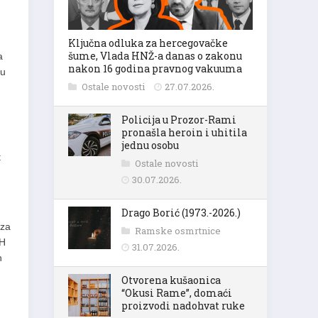
Ključna odluka za hercegovačke
šume, Vlada HNŽ-a danas o zakonu
a
nakon 16 godina pravnog vakuuma
ju
Ostale novosti
27.07.2026.
Policija u Prozor-Rami
pronašla heroin i uhitila
jednu osobu
t
Ostale novosti
30.07.2026.
Drago Borić (1973.-2026.)
 za
Ramske osmrtnice
iH
31.07.2026.
h
Otvorena kušaonica
“Okusi Rame”, domaći
proizvodi nadohvat ruke