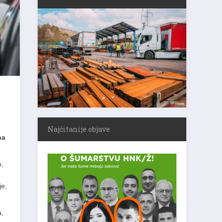
Najčitanije objave
na
o,
je,
a,