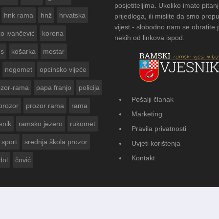
posjetiteljima. Ukoliko imate pitanj
hnk rama
hnž
hrvatska
prijedloga, ili mislite da smo propu
vijest - slobodno nam se obratite
zo ivančević
korona
nekih od linkova ispod.
us
košarka
mostar
nogomet
opcinsko vijeće
ozor-rama
papa franjo
policija
Pošalji članak
prozor
prozor rama
rama
FOTOGALERIJA: Čuvanje običaja u Donj
Marketing
Vasti
snik
ramsko jezero
rukomet
Pravila privatnosti
sport
srednja škola prozor
Uvjeti korištenja
Kontakt
dol
čović