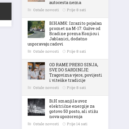
autocesta nema
Ostale novosti
Prije 8 sati
BIHAMK: Izrazito pojačan
promet na M-17: Gužve od
Bradine prema Konjicu i
Jablanici, dodatno
usporavaju radovi
Ostale novosti
Prije 8 sati
OD RAME PREKO SINJA,
SVE DO SARDINIJE:
Tragovima vjere, povijesti
i viteške tradicije
Ostale novosti
Prije 8 sati
BiH smanjila uvoz
električne energije za
gotovo 50 posto, ali stižu
nova upozorenja
Ostale novosti
Prije 14 sati