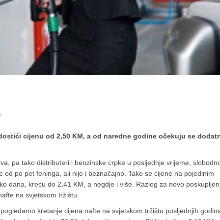
 dostići cijenu od 2,50 KM, a od naredne godine očekuju se dodat
a, pa tako distributeri i benzinske crpke u posljednje vrijeme, slobodn
 od po pet feninga, ali nije i beznačajno. Tako se cijene na pojedinim
iko dana, kreću do 2,41 KM, a negdje i više. Razlog za novo poskupljen
nafte na svjetskom tržištu.
ogledamo kretanje cijena nafte na svjetskom tržištu posljednjih godin