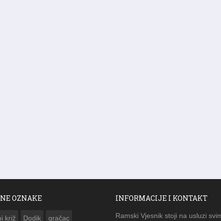
NE OZNAKE
INFORMACIJE I KONTAKT
Ramski Vjesnik stoji na usluzi svi
i križ
Dodik
gračac