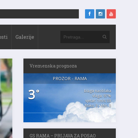
sti
Galerije
Vremenska prognoza
PROZOR - RAMA
3
°
blaga naoblaka
vlaga: 97%
vjetar: 1m/s SSI
Maks. 3 • Min. 3
GS RAMA – PRIJAVA ZA POSAO