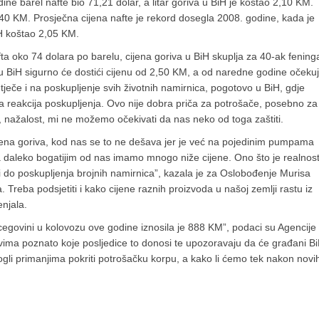
ne barel nafte bio 71,21 dolar, a litar goriva u BiH je koštao 2,10 KM.
,40 KM. Prosječna cijena nafte je rekord dosegla 2008. godine, kada je
iH koštao 2,05 KM.
fta oko 74 dolara po barelu, cijena goriva u BiH skuplja za 40-ak fening
u BiH sigurno će dostići cijenu od 2,50 KM, a od naredne godine očeku
tječe i na poskupljenje svih životnih namirnica, pogotovo u BiH, gdje
 reakcija poskupljenja. Ovo nije dobra priča za potrošače, posebno za
li, nažalost, mi ne možemo očekivati da nas neko od toga zaštiti.
ijena goriva, kod nas se to ne dešava jer je već na pojedinim pumpama
a daleko bogatijim od nas imamo mnogo niže cijene. Ono što je realnos
i do poskupljenja brojnih namirnica”, kazala je za Oslobođenje Murisa
 Treba podsjetiti i kako cijene raznih proizvoda u našoj zemlji rastu iz
njala.
egovini u kolovozu ove godine iznosila je 888 KM”, podaci su Agencije
 svima poznato koje posljedice to donosi te upozoravaju da će građani B
ogli primanjima pokriti potroša­čku korpu, a kako li ćemo tek nakon novi