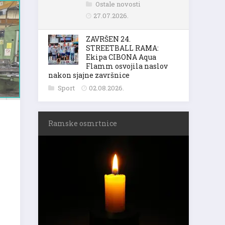
Ostale novosti
27.07.2026.
ZAVRŠEN 24.
STREETBALL RAMA:
Ekipa CIBONA Aqua
Flamm osvojila naslov
nakon sjajne završnice
Sport
02.08.2026.
Ramske osmrtnice