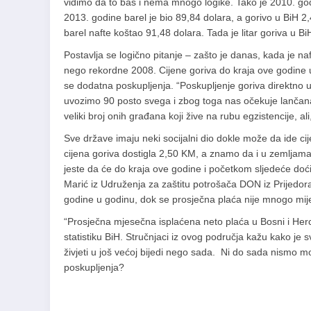
vidimo da to baš i nema mnogo logike. Tako je 2010. godi
2013. godine barel je bio 89,84 dolara, a gorivo u BiH 2
barel nafte koštao 91,48 dolara. Tada je litar goriva u B
Postavlja se logično pitanje – zašto je danas, kada je na
nego rekordne 2008. Cijene goriva do kraja ove godine 
se dodatna poskupljenja. “Poskupljenje goriva direktno u
uvozimo 90 posto svega i zbog toga nas očekuje lančana
veliki broj onih građana koji žive na rubu egzistencije, a
Sve države imaju neki socijalni dio dokle može da ide c
cijena goriva dostigla 2,50 KM, a znamo da i u zemljam
jeste da će do kraja ove godine i početkom sljedeće doć
Marić iz Udruženja za zaštitu potrošača DON iz Prijedora.
godine u godinu, dok se prosječna plaća nije mnogo mije
“Prosječna mjesečna isplaćena neto plaća u Bosni i Herc
statistiku BiH. Stručnjaci iz ovog područja kažu kako je
živjeti u još većoj bijedi nego sada. Ni do sada nismo m
poskupljenja?