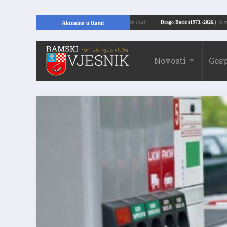
opajući temelje kuće, pronašao vrijedne arheološke ostatke
Drago Borić (197
Aktualno u Rami
24.07.2026. 13:51
Novosti
Gosp