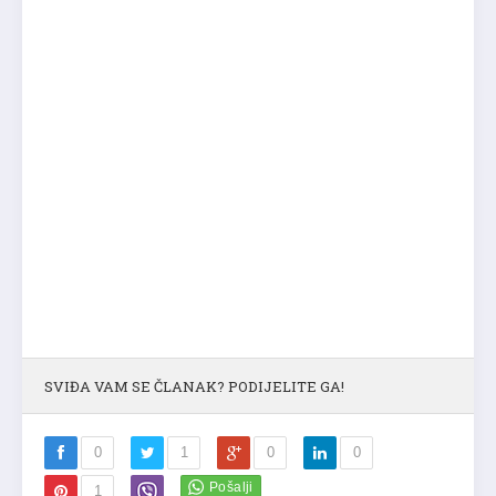
SVIĐA VAM SE ČLANAK? PODIJELITE GA!
0
1
0
0
1