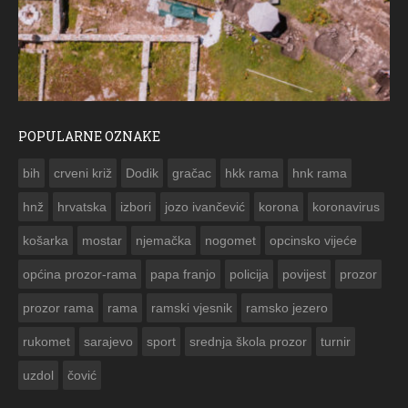
POPULARNE OZNAKE
ČESTITKA RAMSKOG VJESNIKA ZA USKRS 2023. GODINE
bih
crveni križ
Dodik
gračac
hkk rama
hnk rama


hnž
hrvatska
izbori
jozo ivančević
korona
koronavirus
košarka
mostar
njemačka
nogomet
opcinsko vijeće
općina prozor-rama
papa franjo
policija
povijest
prozor
prozor rama
rama
ramski vjesnik
ramsko jezero
rukomet
sarajevo
sport
srednja škola prozor
turnir
uzdol
čović