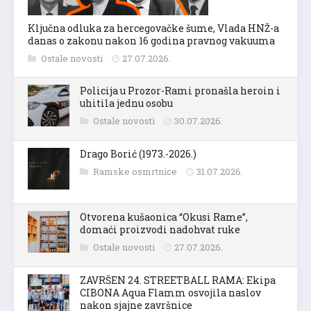
Ključna odluka za hercegovačke šume, Vlada HNŽ-a
danas o zakonu nakon 16 godina pravnog vakuuma
Ostale novosti
27.07.2026.
Policija u Prozor-Rami pronašla heroin i
uhitila jednu osobu
Ostale novosti
30.07.2026.
Drago Borić (1973.-2026.)
Ramske osmrtnice
31.07.2026.
Otvorena kušaonica “Okusi Rame”,
domaći proizvodi nadohvat ruke
Ostale novosti
27.07.2026.
ZAVRŠEN 24. STREETBALL RAMA: Ekipa
CIBONA Aqua Flamm osvojila naslov
nakon sjajne završnice