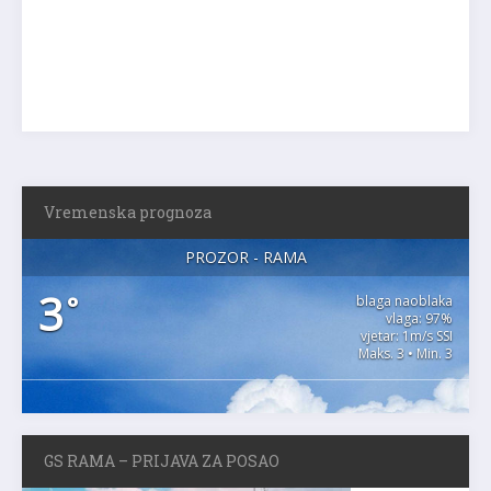
Vremenska prognoza
PROZOR - RAMA
3
°
blaga naoblaka
vlaga: 97%
vjetar: 1m/s SSI
Maks. 3 • Min. 3
GS RAMA – PRIJAVA ZA POSAO