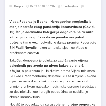
Regija
16.03.2020. 16:21h
Uredništvo
Vlada Federacije Bosne i Hercegovine proglasila je
stanje nesreće zbog pandemije koronavirusa (Covid-
19) što je adekvatna kategorija odgovora na trenutnu
situaciju i omogućava da se povuku svi potrebni
potezi s tim u vezi
, potvrdio je danas premijer Federacije
BiH
Fadil Novalić
nakon tematske sjednice Vlade u
proširenom sastavu.
Također, donesena je odluka za
zadržavanje cijena
određenih proizvoda na nivou kakve su bile 5.
ožujka
, a pokrenuta je i inicijativa prema Vijeću ministara
BiH kao i Parlamentarnoj skupštini BiH za izmjene Zakona
o javnim nabavkama kako bi se osiguralo izuzeće od
primjene prilikom nabavke medicinske opreme i sredstava
za dezinfekciju kao i drugih potrepština za suzbijanje
širenja koronavirusa.
Novalić je podvukao da su
usvojene i brojne preporuke