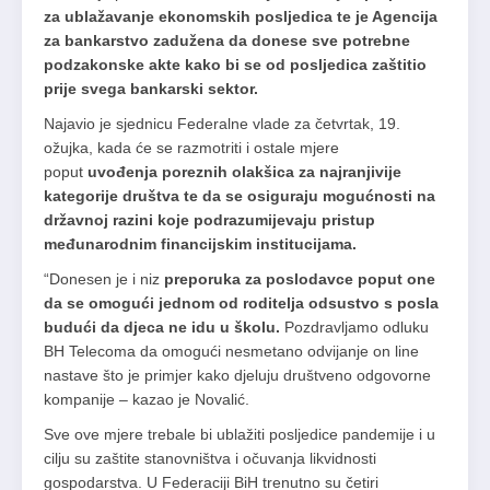
za ublažavanje ekonomskih posljedica te je Agencija
za bankarstvo zadužena da donese sve potrebne
podzakonske akte kako bi se od posljedica zaštitio
prije svega bankarski sektor.
Najavio je sjednicu Federalne vlade za četvrtak, 19.
ožujka, kada će se razmotriti i ostale mjere
poput
uvođenja poreznih olakšica za najranjivije
kategorije društva te da se osiguraju mogućnosti na
državnoj razini koje podrazumijevaju pristup
međunarodnim financijskim institucijama.
“Donesen je i niz
preporuka za poslodavce poput one
da se omogući jednom od roditelja odsustvo s posla
budući da djeca ne idu u školu.
Pozdravljamo odluku
BH Telecoma da omogući nesmetano odvijanje on line
nastave što je primjer kako djeluju društveno odgovorne
kompanije – kazao je Novalić.
Sve ove mjere trebale bi ublažiti posljedice pandemije i u
cilju su zaštite stanovništva i očuvanja likvidnosti
gospodarstva. U Federaciji BiH trenutno su četiri