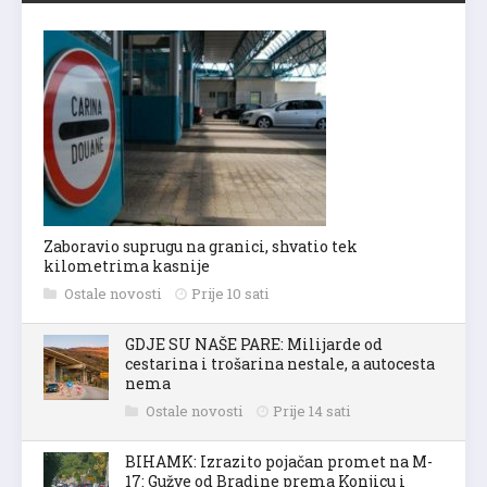
Zaboravio suprugu na granici, shvatio tek
kilometrima kasnije
Ostale novosti
Prije 10 sati
GDJE SU NAŠE PARE: Milijarde od
cestarina i trošarina nestale, a autocesta
nema
Ostale novosti
Prije 14 sati
BIHAMK: Izrazito pojačan promet na M-
17: Gužve od Bradine prema Konjicu i