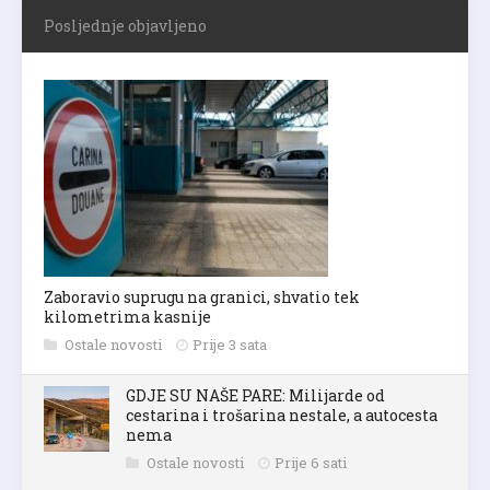
Posljednje objavljeno
Zaboravio suprugu na granici, shvatio tek
kilometrima kasnije
Ostale novosti
Prije 3 sata
GDJE SU NAŠE PARE: Milijarde od
cestarina i trošarina nestale, a autocesta
nema
Ostale novosti
Prije 6 sati