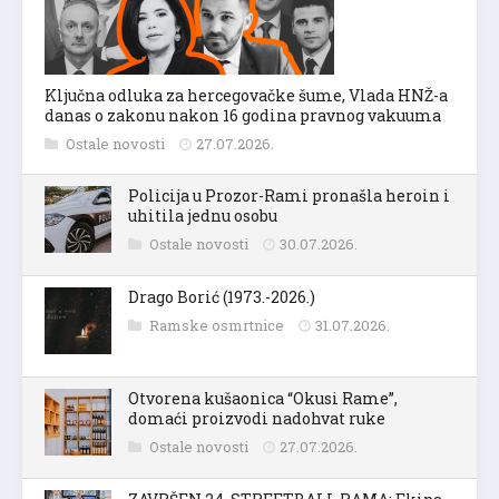
Ključna odluka za hercegovačke šume, Vlada HNŽ-a
danas o zakonu nakon 16 godina pravnog vakuuma
Ostale novosti
27.07.2026.
Policija u Prozor-Rami pronašla heroin i
uhitila jednu osobu
Ostale novosti
30.07.2026.
Drago Borić (1973.-2026.)
Ramske osmrtnice
31.07.2026.
Otvorena kušaonica “Okusi Rame”,
domaći proizvodi nadohvat ruke
Ostale novosti
27.07.2026.