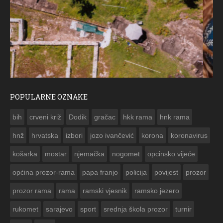
POPULARNE OZNAKE
ČESTITKA RAMSKOG VJESNIKA ZA USKRS 2023. GODINE
bih
crveni križ
Dodik
gračac
hkk rama
hnk rama


hnž
hrvatska
izbori
jozo ivančević
korona
koronavirus
košarka
mostar
njemačka
nogomet
opcinsko vijeće
općina prozor-rama
papa franjo
policija
povijest
prozor
prozor rama
rama
ramski vjesnik
ramsko jezero
rukomet
sarajevo
sport
srednja škola prozor
turnir