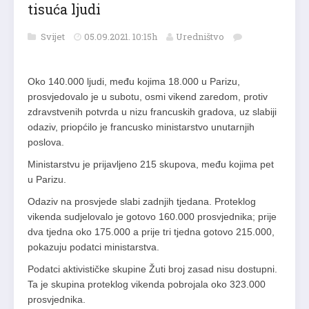
tisuća ljudi
Svijet
05.09.2021. 10:15h
Uredništvo
Oko 140.000 ljudi, među kojima 18.000 u Parizu,
prosvjedovalo je u subotu, osmi vikend zaredom, protiv
zdravstvenih potvrda u nizu francuskih gradova, uz slabiji
odaziv, priopćilo je francusko ministarstvo unutarnjih
poslova.
Ministarstvu je prijavljeno 215 skupova, među kojima pet
u Parizu.
Odaziv na prosvjede slabi zadnjih tjedana. Proteklog
vikenda sudjelovalo je gotovo 160.000 prosvjednika; prije
dva tjedna oko 175.000 a prije tri tjedna gotovo 215.000,
pokazuju podatci ministarstva.
Podatci aktivističke skupine Žuti broj zasad nisu dostupni.
Ta je skupina proteklog vikenda pobrojala oko 323.000
prosvjednika.