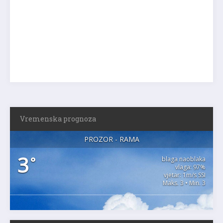
Vremenska prognoza
PROZOR - RAMA
3
°
blaga naoblaka
vlaga: 97%
vjetar: 1m/s SSI
Maks. 3 • Min. 3