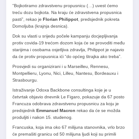
“Bojkotiramo zdravstvenu propusnicu (…) uvest ćemo
treću dozu bojkota. Na kraju će zdravstvena propusnica
pasti”, rekao je
Florian Philippot
, predsjednik pokreta
Domoljuba (krajnja desnica).
Dok su vlasti u srijedu počele kampanju docjepljivanja
protiv covida-19 trećom dozom koja će se provoditi među
starijima i osobama osjetljiva zdravlja, Philippot je najavio
da će protiv propusnica ići “do općeg štrajka ako treba”.
Prosvjedi su organizirani i u Marseilleu, Rennesu,
Montpellieru, Lyonu, Nici, Lilleu, Nantesu, Bordeauxu i
Strasbourgu.
Istraživanje Odoxa Backbone consultinga koje je u
četvrtak objavio dnevnik Le Figaro, pokazuje da 67 posto
Francuza odobrava zdravstvenu propusnicu za koju je
predsjednik
Emmanuel Macron
rekao da će se možda
produljiti i nakon 15. studenog.
Francuska, koja ima oko 67 milijuna stanovnika, vrlo brzo
će premašiti granicu od 50 milijuna ljudi koji su primili