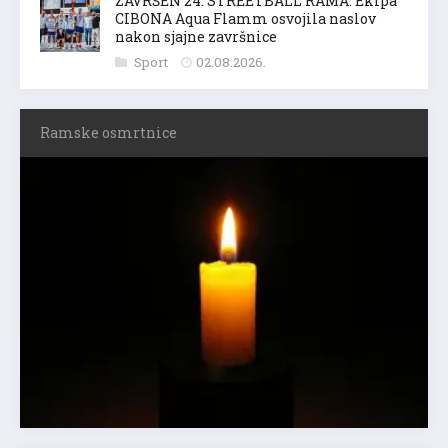
ZAVRŠEN 24. STREETBALL RAMA: Ekipa
CIBONA Aqua Flamm osvojila naslov
nakon sjajne završnice
Sport
02.08.2026.
Ramske osmrtnice