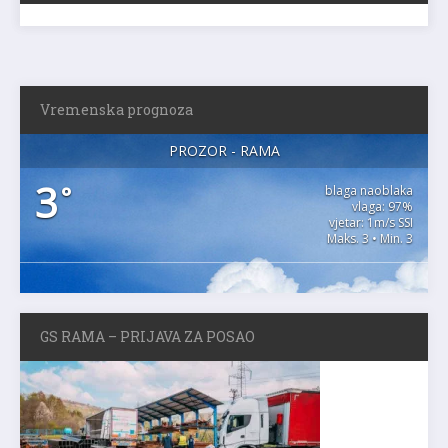
Vremenska prognoza
PROZOR - RAMA
3
°
blaga naoblaka
vlaga: 97%
vjetar: 1m/s SSI
Maks. 3 • Min. 3
GS RAMA – PRIJAVA ZA POSAO