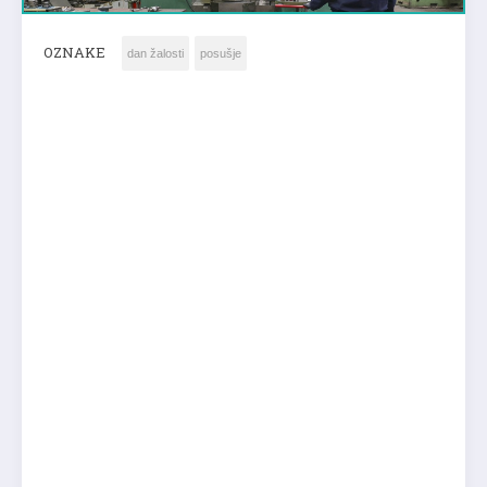
OZNAKE
dan žalosti
posušje