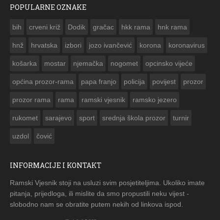
POPULARNE OZNAKE
ČESTITKA RAMSKOG VJESNIKA ZA USKRS 2023. GODINE
bih
crveni križ
Dodik
gračac
hkk rama
hnk rama


hnž
hrvatska
izbori
jozo ivančević
korona
koronavirus
košarka
mostar
njemačka
nogomet
opcinsko vijeće
općina prozor-rama
papa franjo
policija
povijest
prozor
prozor rama
rama
ramski vjesnik
ramsko jezero
rukomet
sarajevo
sport
srednja škola prozor
turnir
uzdol
čović
INFORMACIJE I KONTAKT
Ramski Vjesnik stoji na usluzi svim posjetiteljima. Ukoliko imate
pitanja, prijedloga, ili mislite da smo propustili neku vijest -
slobodno nam se obratite putem nekih od linkova ispod.