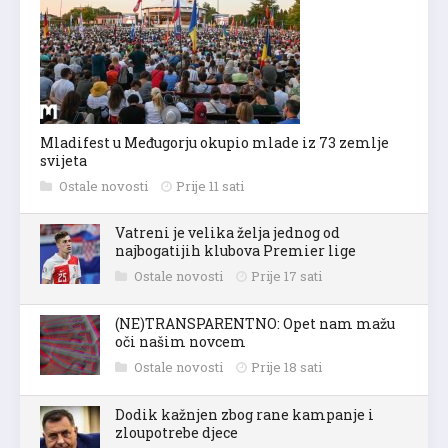
Mladifest u Međugorju okupio mlade iz 73 zemlje
svijeta
Ostale novosti
Prije 11 sati
Vatreni je velika želja jednog od
najbogatijih klubova Premier lige
Ostale novosti
Prije 17 sati
(NE)TRANSPARENTNO: Opet nam mažu
oči našim novcem
Ostale novosti
Prije 18 sati
Dodik kažnjen zbog rane kampanje i
zloupotrebe djece