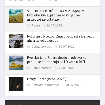
Ostale novosti
27.07.2026.
VELIKO OTKRIĆE U RAMI: Kopajući
temelje kuće, pronašao vrijedne
arheološke ostatke
Rama
24.07.2026.
Policija u Prozor-Rami pronašla heroin i
uhitila jednu osobu
Ostale novosti
30.07.2026.
Evo tko je iz Rame dobio sredstva za
projekte od značaja za Hrvate u BiH
Ostale novosti
24.07.2026.
Drago Borić (1973.-2026.)
Ramske osmrtnice
31.07.2026.