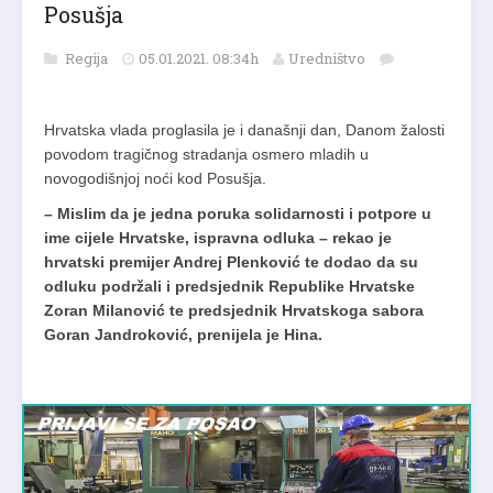
Posušja
Regija
05.01.2021. 08:34h
Uredništvo
Hrvatska vlada proglasila je i današnji dan, Danom žalosti
povodom tragičnog stradanja osmero mladih u
novogodišnjoj noći kod Posušja.
–
Mislim da je jedna poruka solidarnosti i potpore u
ime cijele Hrvatske, ispravna odluka – rekao je
hrvatski premijer Andrej Plenković te dodao da su
odluku podržali i predsjednik Republike Hrvatske
Zoran Milanović te predsjednik Hrvatskoga sabora
Goran Jandroković, prenijela je Hina.