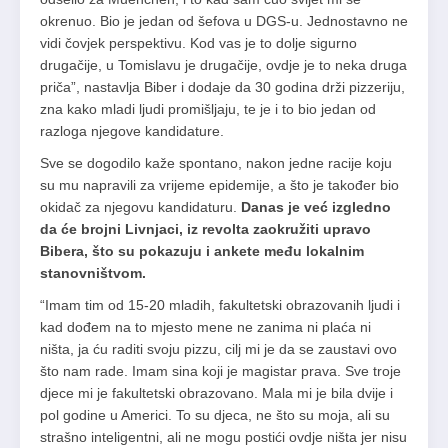
okrenuo. Bio je jedan od šefova u DGS-u. Jednostavno ne
vidi čovjek perspektivu. Kod vas je to dolje sigurno
drugačije, u Tomislavu je drugačije, ovdje je to neka druga
priča”, nastavlja Biber i dodaje da 30 godina drži pizzeriju,
zna kako mladi ljudi promišljaju, te je i to bio jedan od
razloga njegove kandidature.
Sve se dogodilo kaže spontano, nakon jedne racije koju
su mu napravili za vrijeme epidemije, a što je također bio
okidač za njegovu kandidaturu.
Danas je već izgledno
da će brojni Livnjaci, iz revolta zaokružiti upravo
Bibera, što su pokazuju i ankete među lokalnim
stanovništvom.
“Imam tim od 15-20 mladih, fakultetski obrazovanih ljudi i
kad dođem na to mjesto mene ne zanima ni plaća ni
ništa, ja ću raditi svoju pizzu, cilj mi je da se zaustavi ovo
što nam rade. Imam sina koji je magistar prava. Sve troje
djece mi je fakultetski obrazovano. Mala mi je bila dvije i
pol godine u Americi. To su djeca, ne što su moja, ali su
strašno inteligentni, ali ne mogu postići ovdje ništa jer nisu