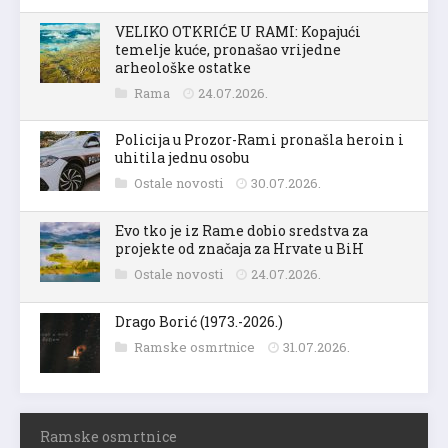
VELIKO OTKRIĆE U RAMI: Kopajući
temelje kuće, pronašao vrijedne
arheološke ostatke
Rama
24.07.2026.
Policija u Prozor-Rami pronašla heroin i
uhitila jednu osobu
Ostale novosti
30.07.2026.
Evo tko je iz Rame dobio sredstva za
projekte od značaja za Hrvate u BiH
Ostale novosti
24.07.2026.
Drago Borić (1973.-2026.)
Ramske osmrtnice
31.07.2026.
Ramske osmrtnice