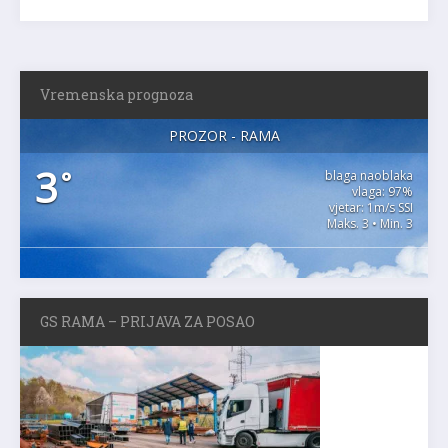
Vremenska prognoza
PROZOR - RAMA
3
°
blaga naoblaka
vlaga: 97%
vjetar: 1m/s SSI
Maks. 3 • Min. 3
GS RAMA – PRIJAVA ZA POSAO