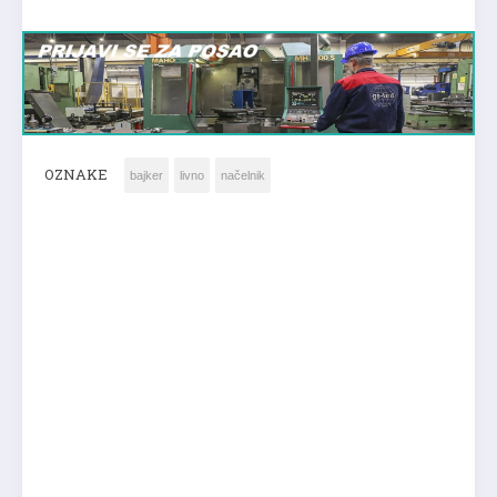
OZNAKE
bajker
livno
načelnik