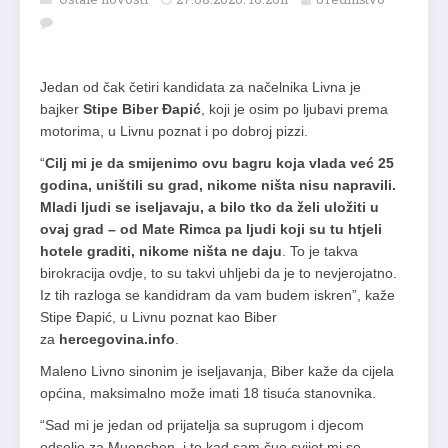
Jedan od čak četiri kandidata za načelnika Livna je
bajker
Stipe Biber Đapić
, koji je osim po ljubavi prema
motorima, u Livnu poznat i po dobroj pizzi.
“
Cilj mi je da smijenimo ovu bagru koja vlada već 25
godina, uništili su grad, nikome ništa nisu napravili.
Mladi ljudi se iseljavaju, a bilo tko da želi uložiti u
ovaj grad – od Mate Rimca pa ljudi koji su tu htjeli
hotele graditi, nikome ništa ne daju
. To je takva
birokracija ovdje, to su takvi uhljebi da je to nevjerojatno.
Iz tih razloga se kandidram da vam budem iskren”, kaže
Stipe Đapić, u Livnu poznat kao Biber
za
hercegovina.info
.
Maleno Livno sinonim je iseljavanja, Biber kaže da cijela
općina, maksimalno može imati 18 tisuća stanovnika.
“Sad mi je jedan od prijatelja sa suprugom i djecom
odselio za Muenchen, i to kad sam čuo svijet mi se