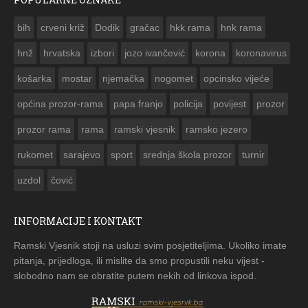
ČESTITKA RAMSKOG VJESNIKA ZA USKRS 2023. GODINE
bih
crveni križ
Dodik
gračac
hkk rama
hnk rama


hnž
hrvatska
izbori
jozo ivančević
korona
koronavirus
košarka
mostar
njemačka
nogomet
opcinsko vijeće
općina prozor-rama
papa franjo
policija
povijest
prozor
prozor rama
rama
ramski vjesnik
ramsko jezero
rukomet
sarajevo
sport
srednja škola prozor
turnir
uzdol
čović
INFORMACIJE I KONTAKT
Ramski Vjesnik stoji na usluzi svim posjetiteljima. Ukoliko imate
pitanja, prijedloga, ili mislite da smo propustili neku vijest -
slobodno nam se obratite putem nekih od linkova ispod.