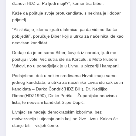
članovi HDZ-a. Pa ljudi moji!?”, komentira Biber.
Kaže da poštuje svoje protukandiate, s nekima je i dobar
prijatelj.
“Ali slušajte, idemo igrati utakmicu, pa da vidimo tko će
pobijediti”, poručuje Biber koji u utrku za načelnika ide kao
neovisan kandidat.
Dodaje da je on samo Biber, čovjek iz naroda, ljudi me
poštuju i vole. Već sutra ide na Korčulu, s Moto klubom
Vukovi, no u ponedjeljak je u Livnu, u pizzeriji i kampanji.
Podsjetimo, dok u nekim sredinama Hrvati imaju samo
jednog kandidata, u utrku za načelnika Livna idu čak četiri
kandidata – Darko Čondrić(HDZ BiH), Dr. Nediljko
Rimac(HDZ1990), Dinko Periša – Županijska neovisna
lista, te neovisni kandidat Stipe Đapić.
Livnjaci se nadaju demokratskim izborima, bez
malverzacija i utjecaja onih koji ne žive Livnu. Kakvo će
stanje biti – vidjeti ćemo.