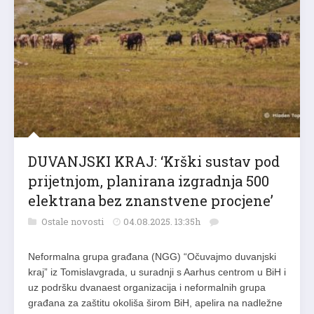
DUVANJSKI KRAJ: ‘Krški sustav pod
prijetnjom, planirana izgradnja 500
elektrana bez znanstvene procjene’
Ostale novosti
04.08.2025. 13:35h
Neformalna grupa građana (NGG) “Očuvajmo duvanjski
kraj” iz Tomislavgrada, u suradnji s Aarhus centrom u BiH i
uz podršku dvanaest organizacija i neformalnih grupa
građana za zaštitu okoliša širom BiH, apelira na nadležne