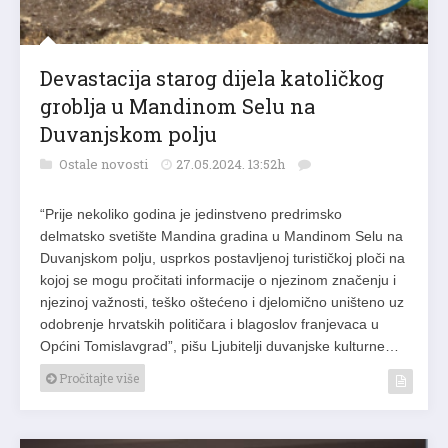
Devastacija starog dijela katoličkog
groblja u Mandinom Selu na
Duvanjskom polju
Ostale novosti
27.05.2024. 13:52h
“Prije nekoliko godina je jedinstveno predrimsko
delmatsko svetište Mandina gradina u Mandinom Selu na
Duvanjskom polju, usprkos postavljenoj turističkoj ploči na
kojoj se mogu pročitati informacije o njezinom značenju i
njezinoj važnosti, teško oštećeno i djelomično uništeno uz
odobrenje hrvatskih političara i blagoslov franjevaca u
Općini Tomislavgrad”, pišu Ljubitelji duvanjske kulturne…
Pročitajte više