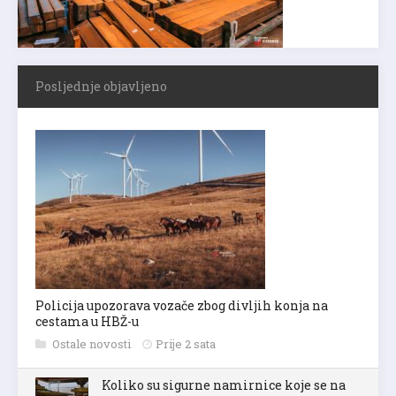
Posljednje objavljeno
Policija upozorava vozače zbog divljih konja na
cestama u HBŽ-u
Ostale novosti
Prije 2 sata
Koliko su sigurne namirnice koje se na