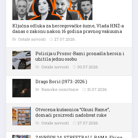
Ključna odluka za hercegovačke šume, Vlada HNŽ-a
danas o zakonu nakon 16 godina pravnog vakuuma
Ostale novosti
27.07.2026.
Policija u Prozor-Rami pronašla heroin i
uhitila jednu osobu
Ostale novosti
30.07.2026.
Drago Borić (1973.-2026.)
Ramske osmrtnice
31.07.2026.
Otvorena kušaonica “Okusi Rame”,
domaći proizvodi nadohvat ruke
Ostale novosti
27.07.2026.
ZAVRŠEN 24. STREETBALL RAMA: Ekipa