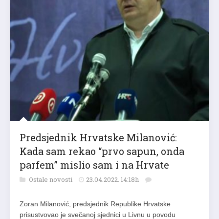
Predsjednik Hrvatske Milanović:
Kada sam rekao “prvo sapun, onda
parfem” mislio sam i na Hrvate
Ostale novosti
23.04.2022. 14:18h
Zoran Milanović, predsjednik Republike Hrvatske
prisustvovao je svečanoj sjednici u Livnu u povodu