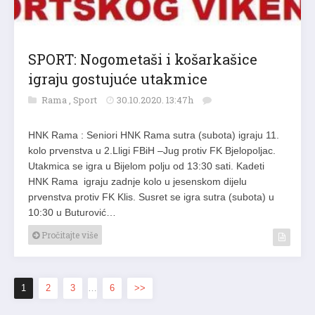
SPORT: Nogometaši i košarkašice
igraju gostujuće utakmice
Rama
,
Sport
30.10.2020. 13:47h
HNK Rama : Seniori HNK Rama sutra (subota) igraju 11.
kolo prvenstva u 2.Lligi FBiH –Jug protiv FK Bjelopoljac.
Utakmica se igra u Bijelom polju od 13:30 sati. Kadeti
HNK Rama igraju zadnje kolo u jesenskom dijelu
prvenstva protiv FK Klis. Susret se igra sutra (subota) u
10:30 u Buturović…
Pročitajte više
1
2
3
…
6
>>