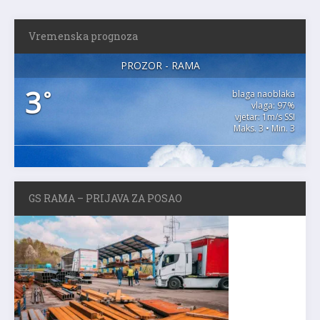
Vremenska prognoza
PROZOR - RAMA
3
°
blaga naoblaka
vlaga: 97%
vjetar: 1m/s SSI
Maks. 3 • Min. 3
GS RAMA – PRIJAVA ZA POSAO