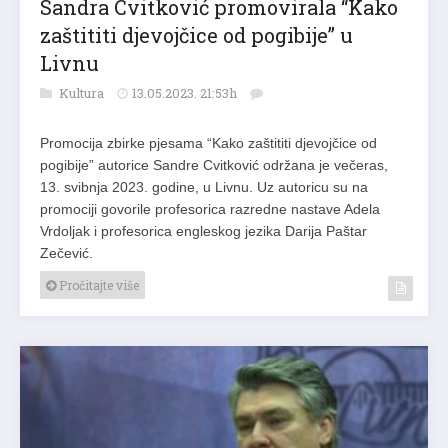
Sandra Cvitković promovirala “Kako
zaštititi djevojčice od pogibije” u
Livnu
Kultura
13.05.2023. 21:53h
Promocija zbirke pjesama “Kako zaštititi djevojčice od
pogibije” autorice Sandre Cvitković održana je večeras,
13. svibnja 2023. godine, u Livnu. Uz autoricu su na
promociji govorile profesorica razredne nastave Adela
Vrdoljak i profesorica engleskog jezika Darija Paštar
Zečević.
Pročitajte više