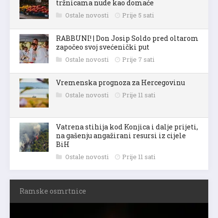
tržnicama nude kao domaće
Ostale novosti
Prije 5 sati
RABBUNI! | Don Josip Soldo pred oltarom
započeo svoj svećenički put
Ostale novosti
Prije 7 sati
Vremenska prognoza za Hercegovinu
Ostale novosti
Prije 11 sati
Vatrena stihija kod Konjica i dalje prijeti,
na gašenju angažirani resursi iz cijele
BiH
Ostale novosti
Prije 11 sati
Ramske osmrtnice