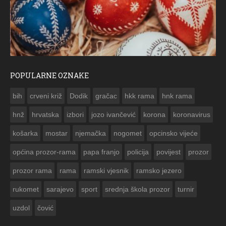
POPULARNE OZNAKE
ČESTITKA RAMSKOG VJESNIKA ZA USKRS 2023. GODINE
bih
crveni križ
Dodik
gračac
hkk rama
hnk rama


hnž
hrvatska
izbori
jozo ivančević
korona
koronavirus
košarka
mostar
njemačka
nogomet
opcinsko vijeće
općina prozor-rama
papa franjo
policija
povijest
prozor
prozor rama
rama
ramski vjesnik
ramsko jezero
rukomet
sarajevo
sport
srednja škola prozor
turnir
uzdol
čović