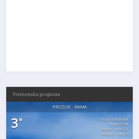
Vremenska prognoza
PROZOR - RAMA
3
°
blaga naoblaka
vlaga: 97%
vjetar: 1m/s SSI
Maks. 3 • Min. 3