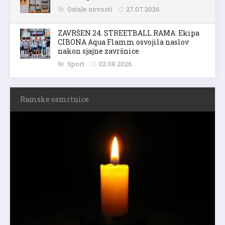
Ostale novosti
27.07.2026.
ZAVRŠEN 24. STREETBALL RAMA: Ekipa
CIBONA Aqua Flamm osvojila naslov
nakon sjajne završnice
Sport
02.08.2026.
Ramske osmrtnice