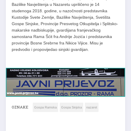
Bazilike Navještenja u Nazaretu upriličeno je 14
studenoga 2018. godine, u nazočnosti predstavnika
Kustodije Svete Zemlje, Bazilike Navještenja, Svetišta
Gospe Sinjske, Provincije Presvetog Otkupitelja i Splitsko-
makarske nadbiskupije, gvardijana franjevačkog
samostana Rama Šćit fra Andrije Jozića i predstavnika
provincije Bosne Srebrne fra Nikice Vijice. Misu je
predvodio i propovijedao sinjski gvardijan.
OZNAKE
Gospa Ramska
Gospa Sinjska
nazaret