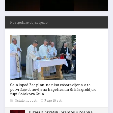
Posljednje objavljeno
Sela ispod Zec planine nisu zaboravljena, a to
potvrđuje obnovljena kapelica na Bilića groblju u
župi Solakova Kula
Ostale novosti
Prije 10 sati
Biraju li hrvatski branitelji Zdenka