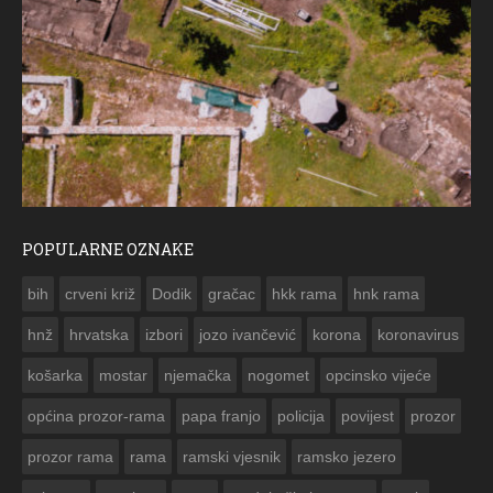
POPULARNE OZNAKE
ČESTITKA RAMSKOG VJESNIKA ZA USKRS 2023. GODINE
bih
crveni križ
Dodik
gračac
hkk rama
hnk rama


hnž
hrvatska
izbori
jozo ivančević
korona
koronavirus
košarka
mostar
njemačka
nogomet
opcinsko vijeće
općina prozor-rama
papa franjo
policija
povijest
prozor
prozor rama
rama
ramski vjesnik
ramsko jezero