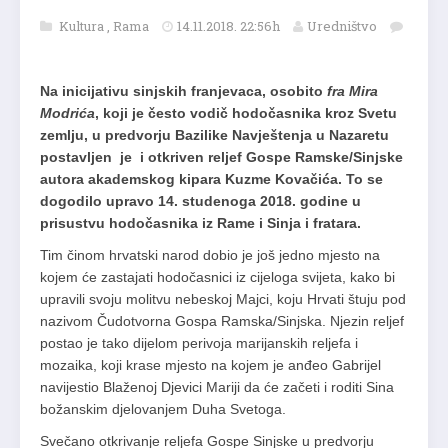
Kultura
,
Rama
14.11.2018. 22:56h
Uredništvo
Na inicijativu sinjskih franjevaca, osobito
fra Mira
Modrića
, koji je često vodič hodočasnika kroz Svetu
zemlju, u predvorju Bazilike Navještenja u Nazaretu
postavljen je i otkriven reljef Gospe Ramske/Sinjske
autora akademskog kipara Kuzme Kovačića. To se
dogodilo upravo 14. studenoga 2018. godine u
prisustvu hodočasnika iz Rame i Sinja i fratara.
Tim činom hrvatski narod dobio je još jedno mjesto na
kojem će zastajati hodočasnici iz cijeloga svijeta, kako bi
upravili svoju molitvu nebeskoj Majci, koju Hrvati štuju pod
nazivom Čudotvorna Gospa Ramska/Sinjska. Njezin reljef
postao je tako dijelom perivoja marijanskih reljefa i
mozaika, koji krase mjesto na kojem je anđeo Gabrijel
navijestio Blaženoj Djevici Mariji da će začeti i roditi Sina
božanskim djelovanjem Duha Svetoga.
Svečano otkrivanje reljefa Gospe Sinjske u predvorju