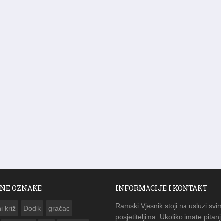
NE OZNAKE
INFORMACIJE I KONTAKT
Ramski Vjesnik stoji na usluzi svi
i križ
Dodik
gračac
posjetiteljima. Ukoliko imate pitanj