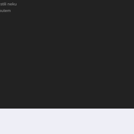
stili neku
 putem
vanje običaja u Donjoj
FOTO: Obnova rimske cisterne na
arheološkom nalazištu Gradac