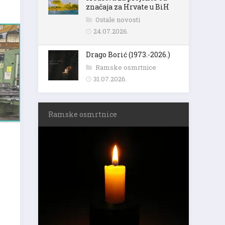
značaja za Hrvate u BiH
Ostale novosti
24.07.2026.
Drago Borić (1973.-2026.)
Ramske osmrtnice
31.07.2026.
Ramske osmrtnice