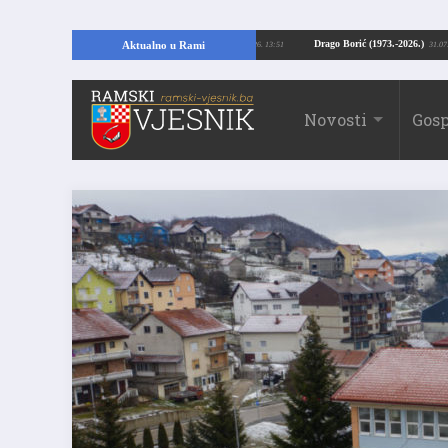
ajući temelje kuće, pronašao vrijedne arheološke ostatke
Drago Borić (1973.
Aktualno u Rami
24.07.2026. 13:51
Novosti
Gosp