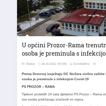
U općini Prozor-Rama trenutno
osoba je preminula s infekcij
Rama
26.01.2021. 09:19h
Uredništvo
Prema Dnevnoj izvještaju OC Stožera civilne zaštite
osoba je preminula s infekcijom Covid-19
PS PROZOR – RAMA
Tijekom proteklih 24 sata djelatnici PS Prozor – Rama izvr
sve osobe pridržavaju izrečenih im mjera.