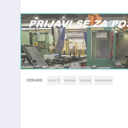
OZNAKE
covid 19
infekcija
izvještaj
koronavirus