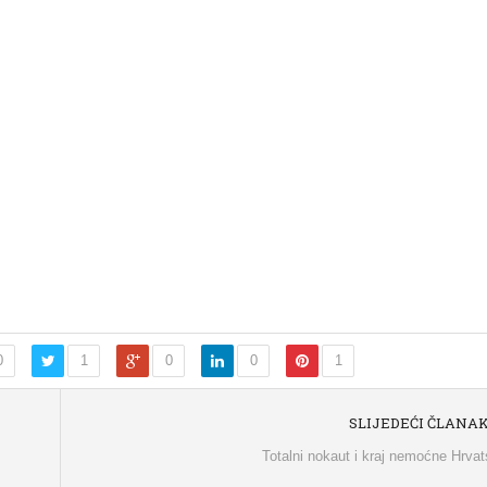
0
1
0
0
1
SLIJEDEĆI ČLANA
Totalni nokaut i kraj nemoćne Hrva