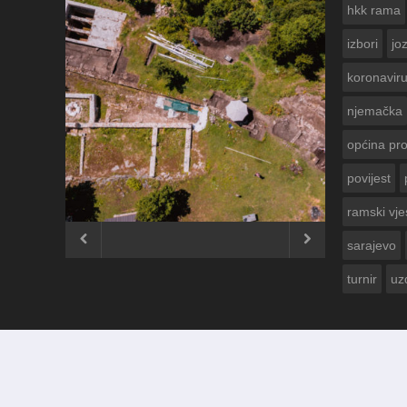
hkk rama
izbori
jo
koronavir
njemačka
općina pr
povijest
ČESTITKA RAMSKOG VJESNIKA ZA
USKRS 2023. GODINE
ramski vje


sarajevo
turnir
uz
© 2012 - 2026
Ramski Vjesnik
. Sva prava pridržana.
Izrada i održavanje:
KRAFTBIT | studio development