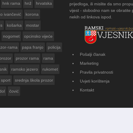
hnk rama
hnž
hrvatska
prijedloga, ili mislite da smo propu
vijest - slobodno nam se obratite
zo ivančević
korona
nekih od linkova ispod.
us
košarka
mostar
nogomet
opcinsko vijeće
ozor-rama
papa franjo
policija
Pošalji članak
prozor
prozor rama
rama
FOTOGALERIJA: Ču
Marketing
Vasti
snik
ramsko jezero
rukomet
Pravila privatnosti
sport
srednja škola prozor
Uvjeti korištenja
Kontakt
dol
čović