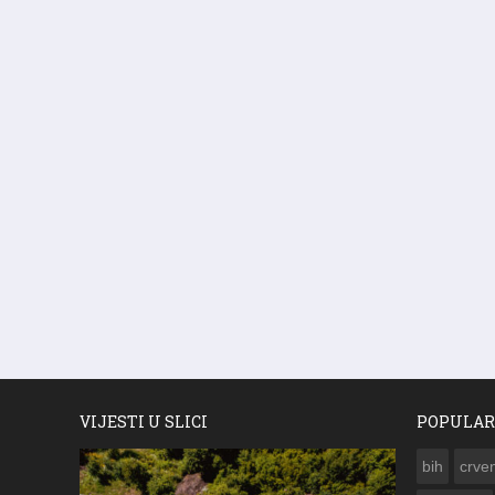
VIJESTI U SLICI
POPULAR
bih
crven