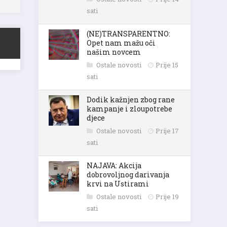
sati
(NE)TRANSPARENTNO:
Opet nam mažu oči
našim novcem
Ostale novosti
Prije 15
sati
Dodik kažnjen zbog rane
kampanje i zloupotrebe
djece
Ostale novosti
Prije 17
sati
NAJAVA: Akcija
dobrovoljnog darivanja
krvi na Ustirami
Ostale novosti
Prije 19
sati