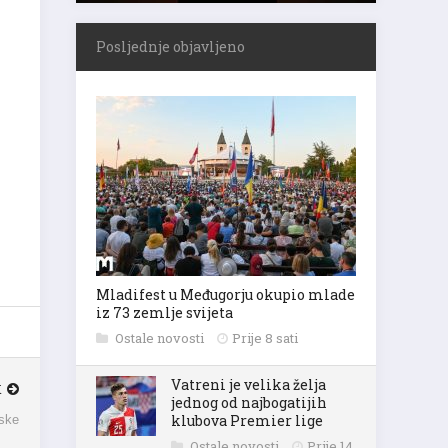
Posljednje objavljeno
Mladifest u Međugorju okupio mlade
iz 73 zemlje svijeta
Ostale novosti
Prije 8 sati
Vatreni je velika želja
K
jednog od najbogatijih
klubova Premier lige
tske
Ostale novosti
Prije 14