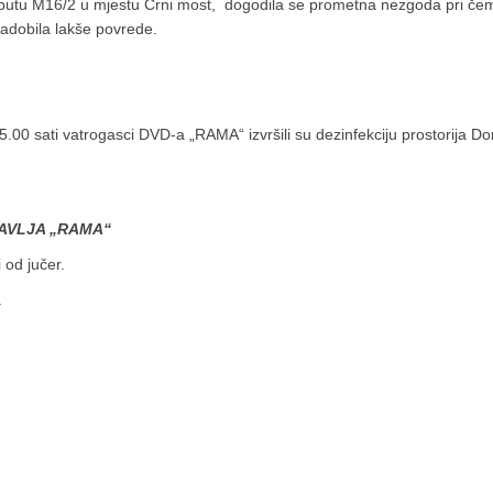
 putu M16/2 u mjestu Crni most, dogodila se prometna nezgoda pri če
zadobila lakše povrede.
00 sati vatrogasci DVD-a „RAMA“ izvršili su dezinfekciju prostorija D
AVLJA „RAMA“
 od jučer.
.