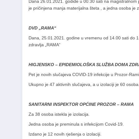
Dana 26.01.2021. godide u 00.30 sati na magistralnom
je pričinjena manja materijalna šteta , a jedna osoba je 
DVD „RAMA“
Dana, 25.01.2021. godine u vremenu od 14.00 sati do 15.
zdravlja „RAMA“
HIGJENSKO – EPIDEMIOLOŠKA SLUŽBA DOMA ZDR
Pet je novih slučajeva COVID-19 infekcije u Prozor-Rami
Ukupno je 47 aktivnih slučajeva, a u izolaciji je 60 osoba
SANITARNI INSPEKTOR OPĆINE PROZOR – RAMA
Za 38 osoba istekla je izolacija.
Jedna osoba je preminula s infekcijom Covid-19.
Izdano je 12 novih rješenja o izolaciji.