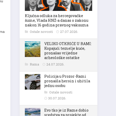
mu
Ključna odluka za hercegovačke
šume, Vlada HNŽ-a danas o zakonu
nakon 16 godina pravnog vakuuma
Ostale novosti
27.07.2026.
oma
VELIKO OTKRIĆE U RAMI:
Kopajući temelje kuće,
pronašao vrijedne
arheološke ostatke
Rama
24.07.2026.
Policija u Prozor-Rami
pronašla heroin i uhitila
jednu osobu
Ostale novosti
30.07.2026.
Evo tko je iz Rame dobio
sredstva za projekte od