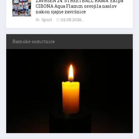
ZAVRŠEN 24. STREETBALL RAMA: Ekipa
CIBONA Aqua Flamm osvojila naslov
nakon sjajne završnice
Sport
02.08.2026.
Ramske osmrtnice