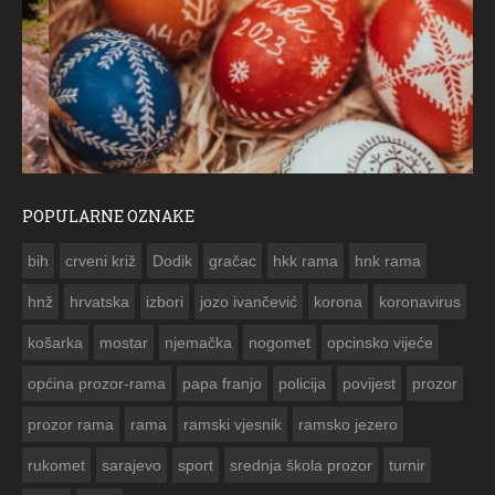
POPULARNE OZNAKE
ČESTITKA RAMSKOG VJESNIKA ZA USKRS 2023. GODINE
bih
crveni križ
Dodik
gračac
hkk rama
hnk rama


hnž
hrvatska
izbori
jozo ivančević
korona
koronavirus
košarka
mostar
njemačka
nogomet
opcinsko vijeće
općina prozor-rama
papa franjo
policija
povijest
prozor
prozor rama
rama
ramski vjesnik
ramsko jezero
rukomet
sarajevo
sport
srednja škola prozor
turnir