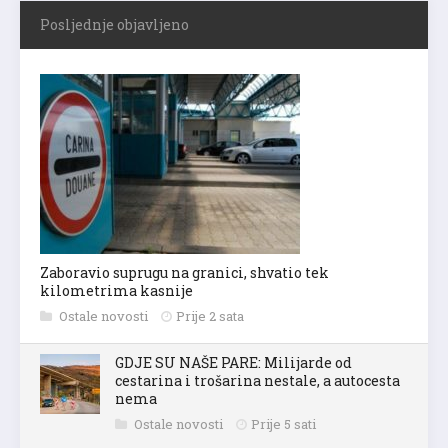
Posljednje objavljeno
Zaboravio suprugu na granici, shvatio tek
kilometrima kasnije
Ostale novosti
Prije 2 sata
GDJE SU NAŠE PARE: Milijarde od
cestarina i trošarina nestale, a autocesta
nema
Ostale novosti
Prije 5 sati