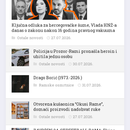
Ključna odluka za hercegovačke šume, Vlada HNŽ-a
danas o zakonu nakon 16 godina pravnog vakuuma
Ostale novosti
27.07.2026.
Policija u Prozor-Rami pronašla heroin i
uhitila jednu osobu
Ostale novosti
30.07.2026.
Drago Borić (1973.-2026.)
Ramske osmrtnice
31.07.2026.
Otvorena kušaonica “Okusi Rame”,
domaći proizvodi nadohvat ruke
Ostale novosti
27.07.2026.