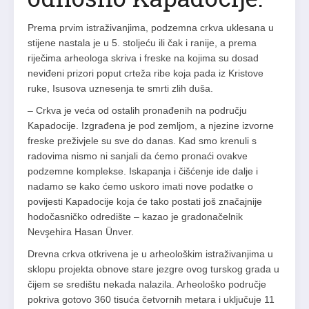
Prema prvim istraživanjima, podzemna crkva uklesana u
stijene nastala je u 5. stoljeću ili čak i ranije, a prema
riječima arheologa skriva i freske na kojima su dosad
neviđeni prizori poput crteža ribe koja pada iz Kristove
ruke, Isusova uznesenja te smrti zlih duša.
– Crkva je veća od ostalih pronađenih na području
Kapadocije. Izgrađena je pod zemljom, a njezine izvorne
freske preživjele su sve do danas. Kad smo krenuli s
radovima nismo ni sanjali da ćemo pronaći ovakve
podzemne komplekse. Iskapanja i čišćenje ide dalje i
nadamo se kako ćemo uskoro imati nove podatke o
povijesti Kapadocije koja će tako postati još značajnije
hodočasničko odredište – kazao je gradonačelnik
Nevşehira Hasan Ünver.
Drevna crkva otkrivena je u arheološkim istraživanjima u
sklopu projekta obnove stare jezgre ovog turskog grada u
čijem se središtu nekada nalazila. Arheološko područje
pokriva gotovo 360 tisuća četvornih metara i uključuje 11