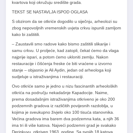
kvartova koji okružuju središte grada.
TEKST SE NASTAVLJA ISPOD OGLASA
S obzirom da se otkriće dogodilo u siječnju, arheolozi su
zbog nepovoljnih vremenskih uvjeta crkvu ispunili zamljom
kako bi zaštitili.
– Zaustavili smo radove kako bismo zaštitili slikarije i
samu crkvu. U proljeće, kad zatopli, čekat ćemo da vlaga
najprije ispari, a potom ćemo ukloniti zemlju. Nakon
restauracije i čišćenja freske će biti vraćene u izvorno
stanje – objasnio je Ali Aydin, jedan od arheologa koji
sudjeluje u istraživanjima i restauraciji.
Ovo otkriće samo je jedno u nizu fascinantih arheoloških
otkrića na području nekadašnje Kapadocije. Naime,
prema dosadašnjim istraživanjima otkriveno je oko 200
podzemnih gradova iz različitih povijesnih razdoblja, u
kojima je sveukupno živjelo oko 100 tisuća stanovnika.
Većina gradova ima barem dva podzemna kata, a njih 36
ima tri ili više katova. Najveći podzemni grad je svakako
Derinkuyu, otkriven 1963. godine. Sa svojih 18 katova,