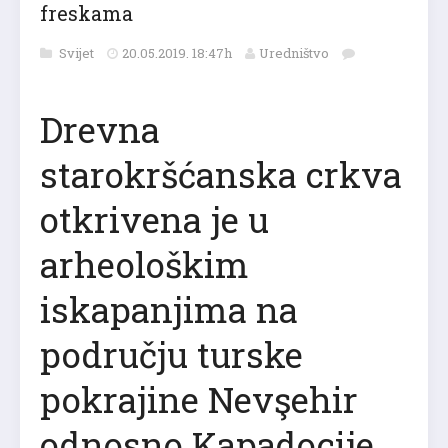
freskama
Svijet
20.05.2019. 18:47h
Uredništvo
Drevna
starokršćanska crkva
otkrivena je u
arheološkim
iskapanjima na
području turske
pokrajine Nevşehir
odnosno Kapadocije.