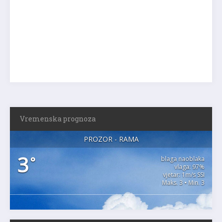
Vremenska prognoza
PROZOR - RAMA
3
°
blaga naoblaka
vlaga: 97%
vjetar: 1m/s SSI
Maks. 3 • Min. 3