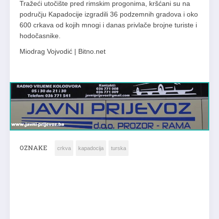
Tražeći utočište pred rimskim progonima, kršćani su na
području Kapadocije izgradili 36 podzemnih gradova i oko
600 crkava od kojih mnogi i danas privlače brojne turiste i
hodočasnike.
Miodrag Vojvodić | Bitno.net
OZNAKE
crkva
kapadocija
turska