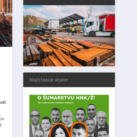
Najčitanije objave
odi
 će
d”