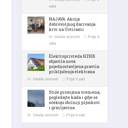
sata
NAJAVA: Akcija
dobrovoljnog darivanja
krvi na Ustirami
Ostale novosti
Prije 4
sata
Elektroprivreda HZHB
objavila nova
pojednostavljena pravila
priključenja elektrana
Ostale novosti
Prije 5 sati
Stiže promjena vremena,
pogledajte kada i gdje se
očekuju obilniji pljuskovi
i grmljavina
Ostale novosti
Prije 6 sati