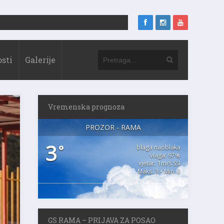
sti
Galerije
Vremenska prognoza
PROZOR - RAMA
3
°
blaga naoblaka
vlaga: 97%
vjetar: 1m/s SSI
Maks. 3 • Min. 3
GS RAMA – PRIJAVA ZA POSAO