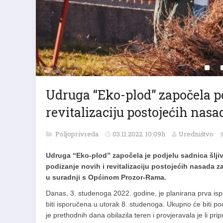
Udruga “Eko-plod” započela po
revitalizaciju postojećih nasa
Poljoprivreda
03.11.2022. 10:09h
Uredništvo
Udruga “Eko-plod” započela je podjelu sadnica šljiva
podizanje novih i revitalizaciju postojećih nasada z
u suradnji s Općinom Prozor-Rama.
Danas, 3. studenoga 2022. godine, je planirana prva isp
biti isporučena u utorak 8. studenoga. Ukupno će biti po
je prethodnih dana obilazila teren i provjeravala je li pri