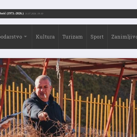
Drago Borić (1973.-2026.)
4.07.2026. 13:51
31.07.2026. 19:10
odarstvo
Kultura
Turizam
Sport
Zanimljivo