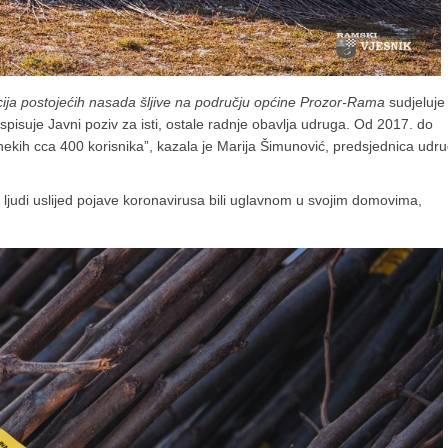
zacija postojećih nasada šljive na području općine Prozor-Rama
sudjeluje
aspisuje Javni poziv za isti, ostale radnje obavlja udruga. Od 2017. do
 nekih cca 400 korisnika”, kazala je Marija Šimunović, predsjednica udr
ljudi uslijed pojave koronavirusa bili uglavnom u svojim domovima,