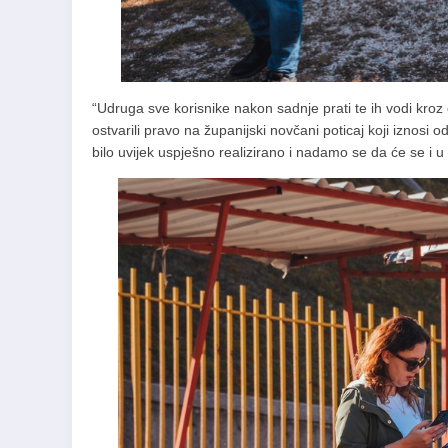
“Udruga sve korisnike nakon sadnje prati te ih vodi kroz 
ostvarili pravo na županijski novčani poticaj koji iznos
bilo uvijek uspješno realizirano i nadamo se da će se i u