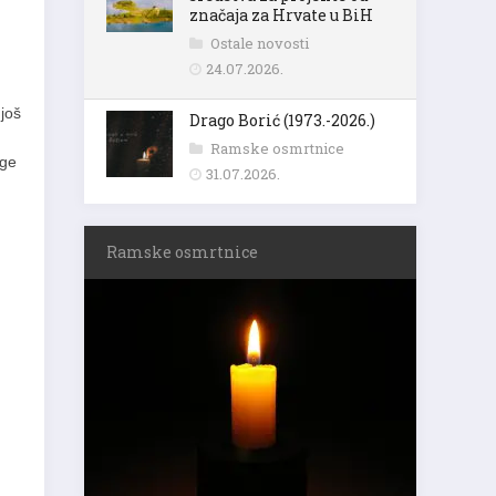
značaja za Hrvate u BiH
Ostale novosti
24.07.2026.
 još
Drago Borić (1973.-2026.)
Ramske osmrtnice
uge
31.07.2026.
Ramske osmrtnice