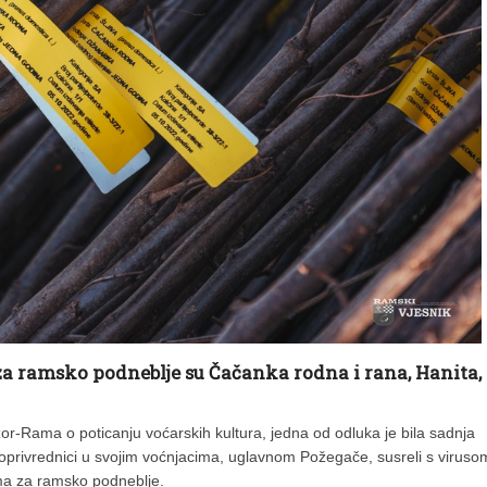
za ramsko podneblje su Čačanka rodna i rana, Hanita,
or-Rama o poticanju voćarskih kultura, jedna od odluka je bila sadnja
oljoprivrednici u svojim voćnjacima, uglavnom Požegače, susreli s viruso
ma za ramsko podneblje.