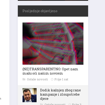
Posljednje objavljeno
(NE)TRANSPARENTNO: Opet nam
mažu oči našim novcem
Ostale novosti
Prije 1 sat
Dodik kažnjen zbog rane
kampanje i zloupotrebe
djece
m
Ostale novosti
Prije 3