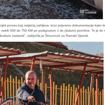
cijeli proces koji natječaj zahtjeva, kroz pripremu dokumentacije kako b
i od nekih 500 do 750 KM po podignutom 1 dn (dulum) površine. To je do
 buduće nastaviti”, zaključila je Šimunović za Ramski Vjesnik.