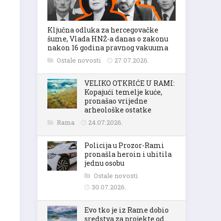
Ključna odluka za hercegovačke
šume, Vlada HNŽ-a danas o zakonu
nakon 16 godina pravnog vakuuma
Ostale novosti
27.07.2026.
VELIKO OTKRIĆE U RAMI:
Kopajući temelje kuće,
pronašao vrijedne
arheološke ostatke
Rama
24.07.2026.
Policija u Prozor-Rami
pronašla heroin i uhitila
jednu osobu
Ostale novosti
30.07.2026.
Evo tko je iz Rame dobio
sredstva za projekte od