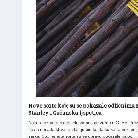
Nove sorte koje su se pokazale odličnima 
Stanley i Čačanska ljepotica
Nakon razmatranja odjela za poljoprivredu u Općini Proz
novih nasada šljive, razlog je bio taj da su se ramski p
šarke. Spomenute sorte su se upravo pokazale najbolji