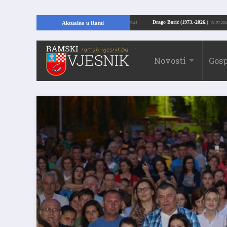
jući temelje kuće, pronašao vrijedne arheološke ostatke
Drago Borić (1973.-2
Aktualno u Rami
24.07.2026. 13:51
Novosti
Gosp