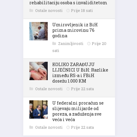
rehabilitaciju osoba s invaliditetom
Ostale novosti
Prije 18 sati
Umirovljenik iz BiH
prima mirovinu 76
godina
Zanimljivosti
Prije 20
sati
KOLIKO ZARAĐUJU
LIJEČNICI U BiH: Razlike
između RS-a i FBiH
dosežu 1.000 KM
Ostale novosti
Prije 22 sata
U federalni proračun se
slijevaju milijarde od
poreza, a zaduženja sve
veća i veća
Ostale novosti
Prije 22 sata