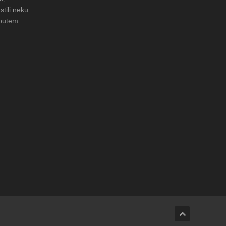
stili neku
 putem
JA: Čuvanje običaja u Donjoj
FOTO: Obnova rimske cisterne na
arheološkom nalazištu Gradac