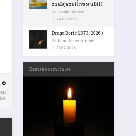
značaja za Hrvate u BiH
Ostale novosti
24.07.2026.
Drago Borić (1973.-2026.)
Ramske osmrtnice
31.07.2026.
Ramske osmrtnice
K
RIH
NJA