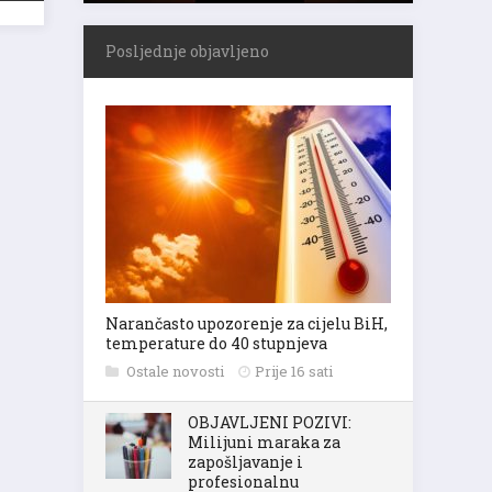
Posljednje objavljeno
Narančasto upozorenje za cijelu BiH,
temperature do 40 stupnjeva
Ostale novosti
Prije 16 sati
OBJAVLJENI POZIVI:
Milijuni maraka za
zapošljavanje i
profesionalnu