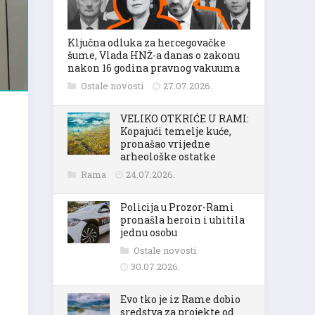
Ključna odluka za hercegovačke
šume, Vlada HNŽ-a danas o zakonu
nakon 16 godina pravnog vakuuma
Ostale novosti
27.07.2026.
VELIKO OTKRIĆE U RAMI:
Kopajući temelje kuće,
pronašao vrijedne
arheološke ostatke
Rama
24.07.2026.
Policija u Prozor-Rami
pronašla heroin i uhitila
jednu osobu
Ostale novosti
30.07.2026.
Evo tko je iz Rame dobio
sredstva za projekte od