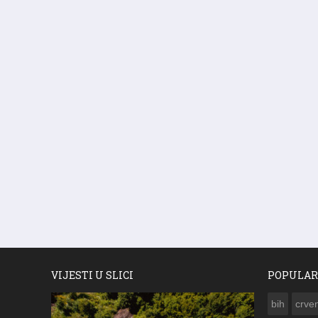
VIJESTI U SLICI
POPULAR
bih
crven