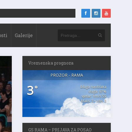
sti
Galerije
Vremenska prognoza
PROZOR - RAMA
3
°
blaga naoblaka
vlaga: 97%
vjetar: 1m/s SSI
Maks. 3 • Min. 3
GS RAMA – PRIJAVA ZA POSAO