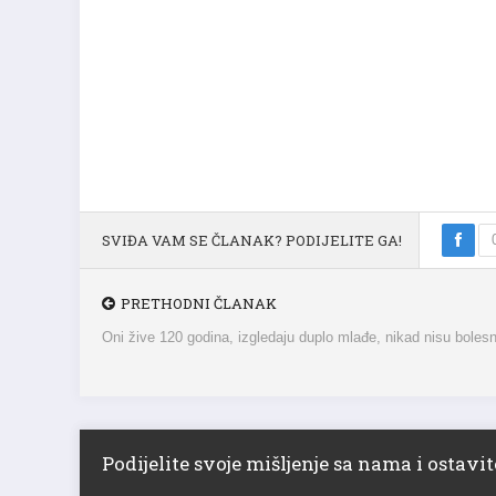
SVIĐA VAM SE ČLANAK? PODIJELITE GA!
PRETHODNI ČLANAK
Oni žive 120 godina, izgledaju duplo mlađe, nikad nisu bolesn
Podijelite svoje mišljenje sa nama i ostav