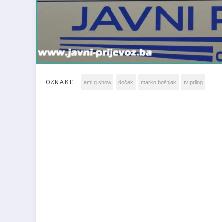
OZNAKE
ami g show
doček
marko bošnjak
tv prilog