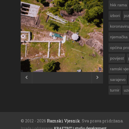
hkk rama
izbori
jo
koronavir
njemačka
općina pr
povijest
ČESTITKA RAMSKOG VJESNI
USKRS 2023. GODINE
ramski vje


sarajevo
turnir
uz
© 2012 - 2026
Ramski Vjesnik
. Sva prava pridržana.
Izrada i održavanje:
KRAFTBIT | studio development