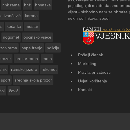
hnk rama
hnž
hrvatska
prijedloga, ili mislite da smo propu
vijest - slobodno nam se obratite
zo ivančević
korona
nekih od linkova ispod.
us
košarka
mostar
nogomet
opcinsko vijeće
ozor-rama
papa franjo
policija
Pošalji članak
prozor
prozor rama
rama
KA ZA
FOTOGALERI
Marketing
Vasti
snik
ramsko jezero
rukomet
Pravila privatnosti
sport
srednja škola prozor
Uvjeti korištenja
Kontakt
dol
čović