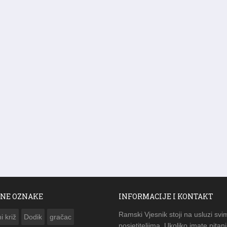
NE OZNAKE
INFORMACIJE I KONTAKT
Ramski Vjesnik stoji na usluzi svi
i križ
Dodik
gračac
posjetiteljima. Ukoliko imate pitanj