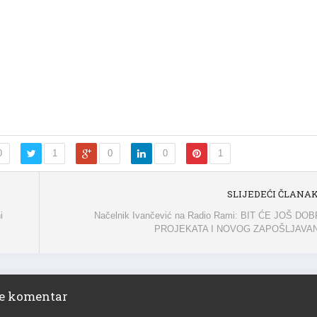
0
1
0
0
1
SLIJEDEĆI ČLANA
i
Načelnik Ivančević na Radio Rami: BIT ĆE JOŠ DOB
PROJEKATA I NOVOG ZAPOŠLJAVA
ite komentar