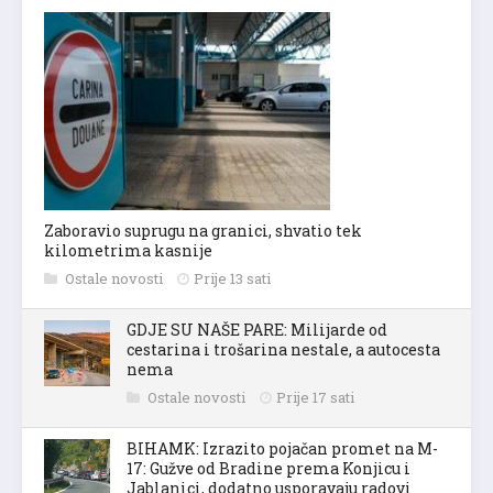
Zaboravio suprugu na granici, shvatio tek
kilometrima kasnije
Ostale novosti
Prije 13 sati
GDJE SU NAŠE PARE: Milijarde od
cestarina i trošarina nestale, a autocesta
nema
Ostale novosti
Prije 17 sati
BIHAMK: Izrazito pojačan promet na M-
17: Gužve od Bradine prema Konjicu i
Jablanici, dodatno usporavaju radovi