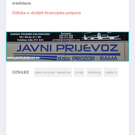
sredstava.
Odluka-o-dodjeli-financijske-potpore
OZNAKE
dom za strae i nemoćne
hrvati
sredstva
vlada rh