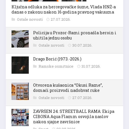
Ključna odluka za hercegovačke šume, Vlada HNŽ-a
danas o zakonu nakon 16 godina pravnog vakuuma
Ostale novosti
27.07.2026.
Policija u Prozor-Rami pronašla heroin i
uhitila jednu osobu
Ostale novosti
30.07.2026.
Drago Borić (1973.-2026.)
Ramske osmrtnice
31.07.2026.
Otvorena kušaonica “Okusi Rame”,
domaći proizvodi nadohvat ruke
Ostale novosti
27.07.2026.
ZAVRŠEN 24. STREETBALL RAMA: Ekipa
CIBONA Aqua Flamm osvojila naslov
nakon sjajne završnice