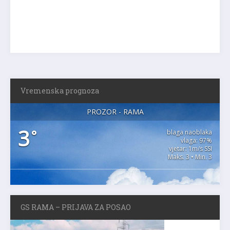
Vremenska prognoza
PROZOR - RAMA
3
°
blaga naoblaka
vlaga: 97%
vjetar: 1m/s SSI
Maks. 3 • Min. 3
GS RAMA – PRIJAVA ZA POSAO