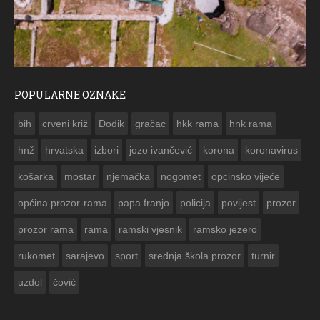
POPULARNE OZNAKE
ČESTITKA RAMSKOG VJESNIKA ZA USKRS 2023. GODINE
bih
crveni križ
Dodik
gračac
hkk rama
hnk rama


hnž
hrvatska
izbori
jozo ivančević
korona
koronavirus
košarka
mostar
njemačka
nogomet
opcinsko vijeće
općina prozor-rama
papa franjo
policija
povijest
prozor
prozor rama
rama
ramski vjesnik
ramsko jezero
rukomet
sarajevo
sport
srednja škola prozor
turnir
uzdol
čović