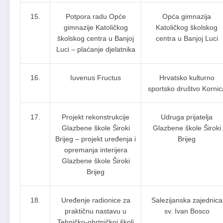
15.
Potpora radu Opće
Opća gimnazija
gimnazije Katoličkog
Katoličkog školskog
školskog centra u Banjoj
centra u Banjoj Luci
Luci – plaćanje djelatnika
16.
Iuvenus Fructus
Hrvatsko kulturno
sportsko društvo Kornic
17.
Projekt rekonstrukcije
Udruga prijatelja
Glazbene škole Široki
Glazbene škole Široki
Brijeg – projekt uređenja i
Brijeg
opremanja interijera
Glazbene škole Široki
Brijeg
18.
Uređenje radionice za
Salezijanska zajednica
praktičnu nastavu u
sv. Ivan Bosco
Tehničko-obrtničkoj školi