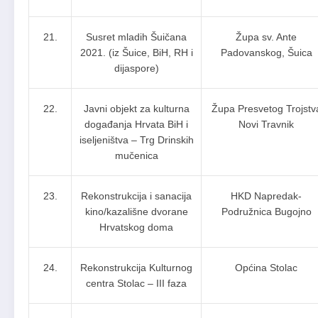
21.
Susret mladih Šuičana
Župa sv. Ante
2021. (iz Šuice, BiH, RH i
Padovanskog, Šuica
dijaspore)
22.
Javni objekt za kulturna
Župa Presvetog Trojstv
događanja Hrvata BiH i
Novi Travnik
iseljeništva – Trg Drinskih
mučenica
23.
Rekonstrukcija i sanacija
HKD Napredak-
kino/kazališne dvorane
Podružnica Bugojno
Hrvatskog doma
24.
Rekonstrukcija Kulturnog
Općina Stolac
centra Stolac – III faza