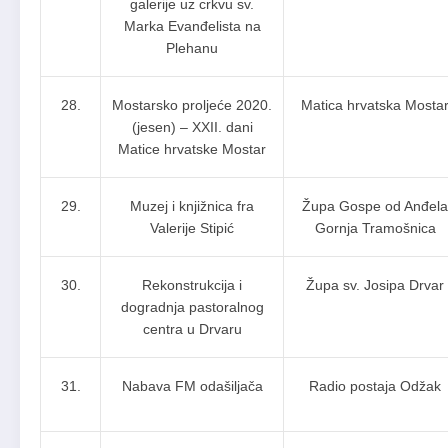
galerije uz crkvu sv.
Marka Evanđelista na
Plehanu
28.
Mostarsko proljeće 2020.
Matica hrvatska Mosta
(jesen) – XXII. dani
Matice hrvatske Mostar
29.
Muzej i knjižnica fra
Župa Gospe od Anđela
Valerije Stipić
Gornja Tramošnica
30.
Rekonstrukcija i
Župa sv. Josipa Drvar
dogradnja pastoralnog
centra u Drvaru
31.
Nabava FM odašiljača
Radio postaja Odžak