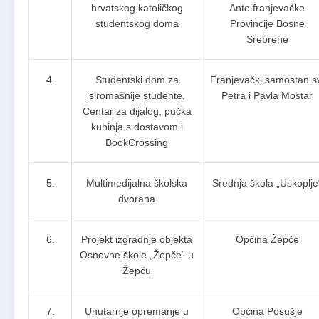
hrvatskog katoličkog
Ante franjevačke
studentskog doma
Provincije Bosne
Srebrene
4.
Studentski dom za
Franjevački samostan s
siromašnije studente,
Petra i Pavla Mostar
Centar za dijalog, pučka
kuhinja s dostavom i
BookCrossing
5.
Multimedijalna školska
Srednja škola „Uskoplje
dvorana
6.
Projekt izgradnje objekta
Općina Žepče
Osnovne škole „Žepče“ u
Žepču
7.
Unutarnje opremanje u
Općina Posušje