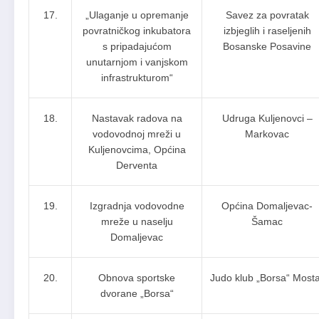
17.
„Ulaganje u opremanje
Savez za povratak
povratničkog inkubatora
izbjeglih i raseljenih
s pripadajućom
Bosanske Posavine
unutarnjom i vanjskom
infrastrukturom“
18.
Nastavak radova na
Udruga Kuljenovci –
vodovodnoj mreži u
Markovac
Kuljenovcima, Općina
Derventa
19.
Izgradnja vodovodne
Općina Domaljevac-
mreže u naselju
Šamac
Domaljevac
20.
Obnova sportske
Judo klub „Borsa“ Most
dvorane „Borsa“