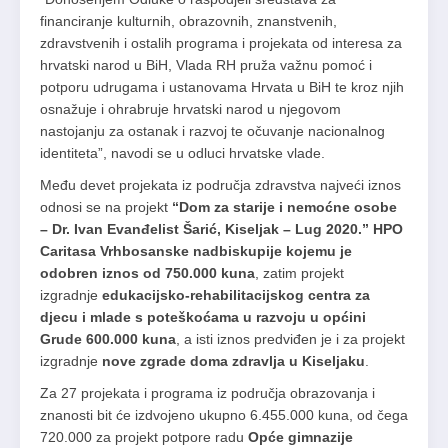
financiranje kulturnih, obrazovnih, znanstvenih,
zdravstvenih i ostalih programa i projekata od interesa za
hrvatski narod u BiH, Vlada RH pruža važnu pomoć i
potporu udrugama i ustanovama Hrvata u BiH te kroz njih
osnažuje i ohrabruje hrvatski narod u njegovom
nastojanju za ostanak i razvoj te očuvanje nacionalnog
identiteta”, navodi se u odluci hrvatske vlade.
Među devet projekata iz područja zdravstva najveći iznos
odnosi se na projekt
“Dom za starije i nemoćne osobe
– Dr. Ivan Evanđelist Šarić, Kiseljak – Lug 2020.” HPO
Caritasa Vrhbosanske nadbiskupije kojemu je
odobren iznos od 750.000 kuna
, zatim projekt
izgradnje
edukacijsko-rehabilitacijskog centra za
djecu i mlade s poteškoćama u razvoju u općini
Grude 600.000 kuna
, a isti iznos predviđen je i za projekt
izgradnje
nove zgrade doma zdravlja u Kiseljaku
.
Za 27 projekata i programa iz područja obrazovanja i
znanosti bit će izdvojeno ukupno 6.455.000 kuna, od čega
720.000 za projekt potpore radu
Opće gimnazije