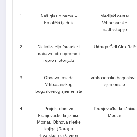
1.
Naš glas o nama –
Medijski centar
Katolički tjednik
Vrhbosanske
nadbiskupije
2.
Digitalizacija fototeke i
Udruga Ćiril Ćiro Raič
nabava foto-opreme i
repro materijala
3.
Obnova fasade
Vrhbosansko bogoslovn
Vrhbosanskog
sjemenište
bogoslovnog sjemeništa
4.
Projekt obnove
Franjevačka knjižnica
Franjevačke knjižnice
Mostar
Mostar, Obnova rijetke
knjige (Rara) u
Hrvatskom državnom