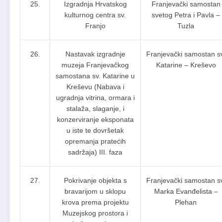
25.
Izgradnja Hrvatskog
Franjevački samostan
kulturnog centra sv.
svetog Petra i Pavla –
Franjo
Tuzla
26.
Nastavak izgradnje
Franjevački samostan s
muzeja Franjevačkog
Katarine – Kreševo
samostana sv. Katarine u
Kreševu (Nabava i
ugradnja vitrina, ormara i
stalaža, slaganje, i
konzerviranje eksponata
u iste te dovršetak
opremanja pratećih
sadržaja) III. faza
27.
Pokrivanje objekta s
Franjevački samostan s
bravarijom u sklopu
Marka Evanđelista –
krova prema projektu
Plehan
Muzejskog prostora i