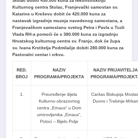
Stolac dobiti 450.000 kuna za rekonstrukciju
Kulturnog centra Stolac, Franjevački samostan sv.
Katarine u Kreševu dobit će 420.000 kuna za
nastavak izgradnje muzeja navedenog samostana, a
Franjevačkom samostanu svetog Petra i Pavla u Tuzli
Vlada RH-a pomoći će s 380.000 kuna za izgradnju
Hrvatskog kulturnog centra sv. Franjo, dok će župa
sv. Ivana Krstitelja Podmilačje dobiti 280.000 kuna za
Pastoralni centar i crkvu.
RED.
NAZIV
NAZIV PRIJAVITELJA
BROJ
PROGRAMA/PROJEKTA
PROGRAMA/PROJEKT
1.
Preuređenje dijela
Caritas Biskupija Mostar
Kulturno-obrazovnog
Duvno i Trebinje-Mrka
centra „Emaus“ u Dom
umirovljenika „Emaus“,
Potoci – Bijelo Polje