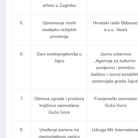
arhivu u Zagrebu
5.
Opremanje novih
Hrvatski radio Bobovac
studijsko-režijskih
d.o.o. Vareš
prostorija
6.
Dani srednjovjekovlja u
Javna ustanova
Jajcu
„Agencija za kulturno-
povijesnu i prirodnu
baštinu i razvoj turističk
potencijala grada Jajca
7.
Obnova zgrade i prostora
Franjevački samostan
knjižnice samostana
Guča Gora
Guča Gora
8.
Uređenje partera na
Udruga Mir Internationa
memorijalnom centru