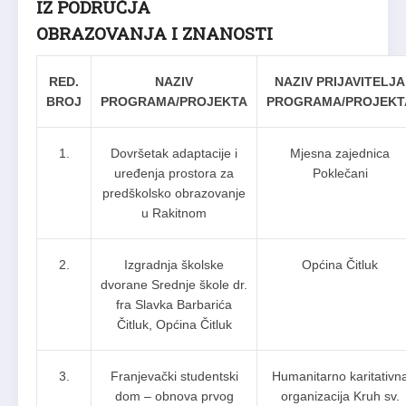
IZ PODRUČJA
OBRAZOVANJA I ZNANOSTI
RED.
NAZIV
NAZIV PRIJAVITELJA
BROJ
PROGRAMA/PROJEKTA
PROGRAMA/PROJEKT
1.
Dovršetak adaptacije i
Mjesna zajednica
uređenja prostora za
Poklečani
predškolsko obrazovanje
u Rakitnom
2.
Izgradnja školske
Općina Čitluk
dvorane Srednje škole dr.
fra Slavka Barbarića
Čitluk, Općina Čitluk
3.
Franjevački studentski
Humanitarno karitativn
dom – obnova prvog
organizacija Kruh sv.