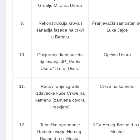
Groblje Mira na Bilima
9.
Rekonstrukcija krova i
Franjevački samostan s
sanacija fasade na crkvi
Luke Jajce
u Barevu
10.
Osiguranje kontinuiteta
Općina Usora
djelovanja JP „Radio
Usora“ d.o.o. Usora
11.
Renoviranje zgrade
Crkva na kamenu
izdavačke kuće Crkve na
kamenu (zamjena otvora
i rasvjete)
12.
Tehničko opremanje
RTV Heceg-Bosne d.o.o
Radiotelevizije Herceg-
Mostar
Bosne d.o.o. Mostar