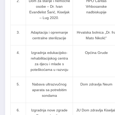
2.
Dom za starije i nemoćne
HPO Caritas
osobe – Dr. Ivan
Vrhbosanske
Evanđelist Šarić, Kiseljak
nadbiskupije
– Lug 2020.
3.
Adaptacija i opremanje
Hrvatska bolnica „Dr. fr
centralne sterilizacije
Mato Nikolić“
4.
Izgradnja edukacijsko-
Općina Grude
rehabilitacijskog centra
za djecu i mlade s
poteškoćama u razvoju
5.
Nabava ultrazvučnog
Dom zdravlja Neum
aparata sa potrebitim
sondama
6.
Izgradnja nove zgrade
JU Dom zdravlja Kiselja