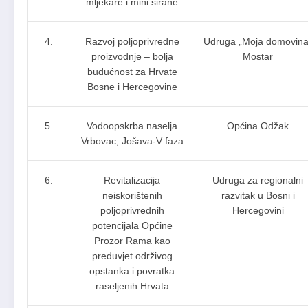
mljekare i mini sirane
4.
Razvoj poljoprivredne
Udruga „Moja domovina
proizvodnje – bolja
Mostar
budućnost za Hrvate
Bosne i Hercegovine
5.
Vodoopskrba naselja
Općina Odžak
Vrbovac, Jošava-V faza
6.
Revitalizacija
Udruga za regionalni
neiskorištenih
razvitak u Bosni i
poljoprivrednih
Hercegovini
potencijala Općine
Prozor Rama kao
preduvjet održivog
opstanka i povratka
raseljenih Hrvata