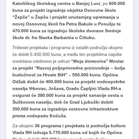
Katoličkog školskog centra u Banjoj Luci
, po
600.000
kuna za projekt izgradnje objekta Osnovne škole
“Žepče” u Žepču i projekt unutarnjeg opremanja u
novoj Osnovnoj školi fra Petra Bakule u Posušju te
470.000 kuna za izgradnju školske dvorane Srednje
škole dr. fra Slavka Barbarića u Čitluku.
Trideset projekata i programa iz ostalih područja ukupno
će dobiti 5.430.000 kuna, a među tim projektima najviše
sredstava odobreno je udruzi
“Moja domovina” Mostar
za projekt “Razvoj poljoprivredne proizvodnje – bolja
budućnost za Hrvate BiH” – 550.000 kuna. Općina
Odžak dobit će 400.000 kuna za projekt vodoopskrbe
naselja Vrbovac, Jošava, Gradu Čapljini Vlada RH-a
osigurat će 380.000 kuna za projekt sanacije cesta u
Šuškovom naselju, dok će Grad Ljubuški dobiti
350.000 kuna za izgradnju cestovne infrastrukture
prema vodopadu Koćuša
.
Za ukupno
36 programa i projekata iz područja kulture
Vlada RH izdvaja 5.770.000 kuna od kojih će Općina