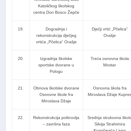
Katoličkog školskog
centra Don Bosco Žepče
19.
Dogradnja i
Dječji vrtić „Pčelica“
rekonstrukcija dječjeg
Orašje
vrtića „Pčelica“ Orašje
20.
Izgradnja školske
Treća osnovna škola
sportske dvorane u
Mostar
Pologu
21.
Obnova školske dvorane
Osnovna škola fra
Osnovne škole fra
Miroslava Džaje Kupre
Miroslava Džaje
22.
Rekonstrukcija potkrovlja
Srednja strukovna škol
– završna faza
Silvija Strahimira
Kranjčevića Livno