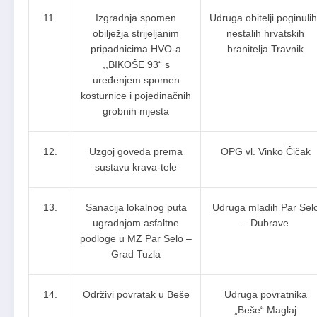
11.
Izgradnja spomen
Udruga obitelji poginulih
obilježja strijeljanim
nestalih hrvatskih
pripadnicima HVO-a
branitelja Travnik
,,BIKOŠE 93“ s
uređenjem spomen
kosturnice i pojedinačnih
grobnih mjesta
12.
Uzgoj goveda prema
OPG vl. Vinko Čičak
sustavu krava-tele
13.
Sanacija lokalnog puta
Udruga mladih Par Sel
ugradnjom asfaltne
– Dubrave
podloge u MZ Par Selo –
Grad Tuzla
14.
Održivi povratak u Beše
Udruga povratnika
„Beše“ Maglaj