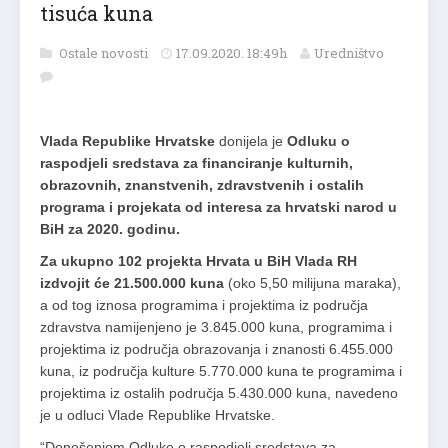
tisuća kuna
Ostale novosti
17.09.2020. 18:49h
Uredništvo
Vlada Republike Hrvatske
donijela je
Odluku o
raspodjeli sredstava za financiranje kulturnih,
obrazovnih, znanstvenih, zdravstvenih i ostalih
programa i projekata od interesa za hrvatski narod u
BiH za 2020. godinu.
Za ukupno 102 projekta Hrvata u BiH Vlada RH
izdvojit će 21.500.000 kuna
(oko 5,50 milijuna maraka),
a od tog iznosa programima i projektima iz područja
zdravstva namijenjeno je 3.845.000 kuna, programima i
projektima iz područja obrazovanja i znanosti 6.455.000
kuna, iz područja kulture 5.770.000 kuna te programima i
projektima iz ostalih područja 5.430.000 kuna, navedeno
je u odluci Vlade Republike Hrvatske.
“Donošenjem Odluke o raspodjeli sredstava za