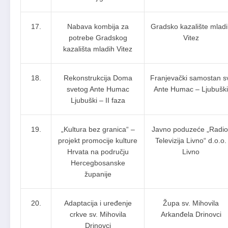
17.
Nabava kombija za
Gradsko kazalište mladi
potrebe Gradskog
Vitez
kazališta mladih Vitez
18.
Rekonstrukcija Doma
Franjevački samostan s
svetog Ante Humac
Ante Humac – Ljubuški
Ljubuški – II faza
19.
„Kultura bez granica“ –
Javno poduzeće „Radio
projekt promocije kulture
Televizija Livno“ d.o.o.
Hrvata na području
Livno
Hercegbosanske
županije
20.
Adaptacija i uređenje
Župa sv. Mihovila
crkve sv. Mihovila
Arkanđela Drinovci
Drinovci