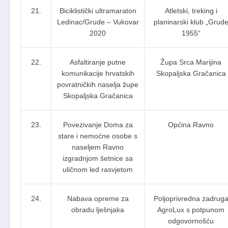
21.
Biciklistički ultramaraton
Atletski, treking i
Ledinac/Grude – Vukovar
planinarski klub „Grud
2020
1955“
22.
Asfaltiranje putne
Župa Srca Marijina
komunikacije hrvatskih
Skopaljska Gračanica
povratničkih naselja župe
Skopaljska Gračanica
23.
Povezivanje Doma za
Općina Ravno
stare i nemoćne osobe s
naseljem Ravno
izgradnjom šetnice sa
uličnom led rasvjetom
24.
Nabava opreme za
Poljoprivredna zadrug
obradu lješnjaka
AgroLux s potpunom
odgovornošću