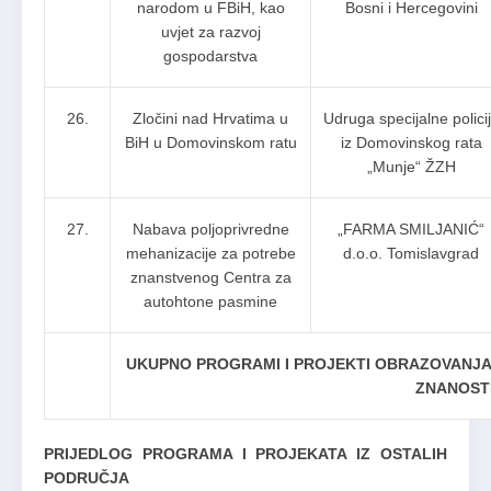
narodom u FBiH, kao
Bosni i Hercegovini
uvjet za razvoj
gospodarstva
26.
Zločini nad Hrvatima u
Udruga specijalne polici
BiH u Domovinskom ratu
iz Domovinskog rata
„Munje“ ŽZH
27.
Nabava poljoprivredne
„FARMA SMILJANIĆ“
mehanizacije za potrebe
d.o.o. Tomislavgrad
znanstvenog Centra za
autohtone pasmine
UKUPNO PROGRAMI I PROJEKTI OBRAZOVANJA 
ZNANOSTI
PRIJEDLOG PROGRAMA I PROJEKATA IZ OSTALIH
PODRUČJA