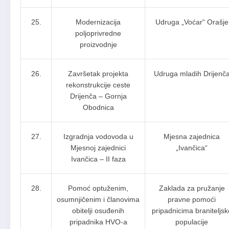
25.
Modernizacija
Udruga „Voćar“ Orašje
poljoprivredne
proizvodnje
26.
Završetak projekta
Udruga mladih Drijenč
rekonstrukcije ceste
Drijenča – Gornja
Obodnica
27.
Izgradnja vodovoda u
Mjesna zajednica
Mjesnoj zajednici
„Ivančica“
Ivančica – II faza
28.
Pomoć optuženim,
Zaklada za pružanje
osumnjičenim i članovima
pravne pomoći
obitelji osuđenih
pripadnicima braniteljsk
pripadnika HVO-a
populacije