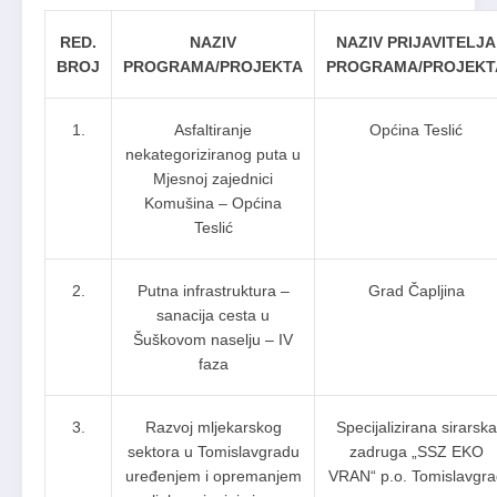
RED.
NAZIV
NAZIV PRIJAVITELJA
BROJ
PROGRAMA/PROJEKTA
PROGRAMA/PROJEKT
1.
Asfaltiranje
Općina Teslić
nekategoriziranog puta u
Mjesnoj zajednici
Komušina – Općina
Teslić
2.
Putna infrastruktura –
Grad Čapljina
sanacija cesta u
Šuškovom naselju – IV
faza
3.
Razvoj mljekarskog
Specijalizirana sirarska
sektora u Tomislavgradu
zadruga „SSZ EKO
uređenjem i opremanjem
VRAN“ p.o. Tomislavgra