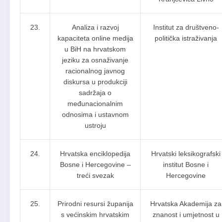
23.
Analiza i razvoj
Institut za društveno-
kapaciteta online medija
politička istraživanja
u BiH na hrvatskom
jeziku za osnaživanje
racionalnog javnog
diskursa u produkciji
sadržaja o
međunacionalnim
odnosima i ustavnom
ustroju
24.
Hrvatska enciklopedija
Hrvatski leksikografski
Bosne i Hercegovine –
institut Bosne i
treći svezak
Hercegovine
25.
Prirodni resursi županija
Hrvatska Akademija za
s većinskim hrvatskim
znanost i umjetnost u