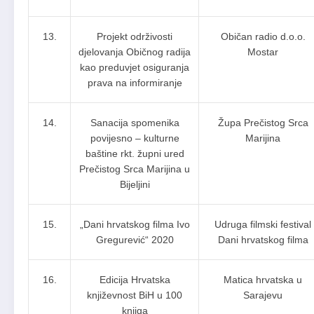
13.
Projekt održivosti
Običan radio d.o.o.
djelovanja Običnog radija
Mostar
kao preduvjet osiguranja
prava na informiranje
14.
Sanacija spomenika
Župa Prečistog Srca
povijesno – kulturne
Marijina
baštine rkt. župni ured
Prečistog Srca Marijina u
Bijeljini
15.
„Dani hrvatskog filma Ivo
Udruga filmski festival
Gregurević“ 2020
Dani hrvatskog filma
16.
Edicija Hrvatska
Matica hrvatska u
književnost BiH u 100
Sarajevu
knjiga