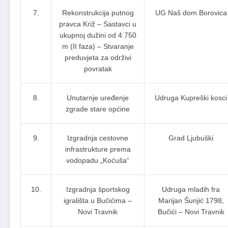
7.
Rekonstrukcija putnog
UG Naš dom Borovica
pravca Križ – Sastavci u
ukupnoj dužini od 4.750
m (II faza) – Stvaranje
preduvjeta za održivi
povratak
8.
Unutarnje uređenje
Udruga Kupreški kosci
zgrade stare općine
9.
Izgradnja cestovne
Grad Ljubuški
infrastrukture prema
vodopadu „Koćuša“
10.
Izgradnja športskog
Udruga mladih fra
igrališta u Bučićima –
Marijan Šunjić 1798,
Novi Travnik
Bučići – Novi Travnik