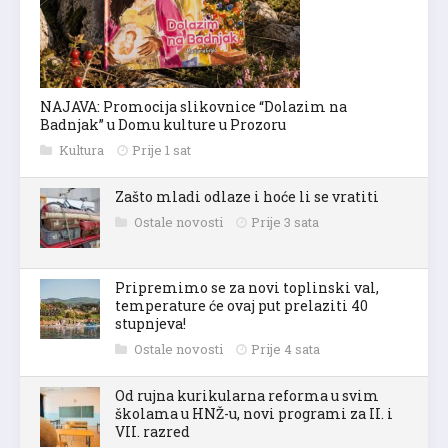
NAJAVA: Promocija slikovnice “Dolazim na
Badnjak” u Domu kulture u Prozoru
Kultura
Prije 1 sat
Zašto mladi odlaze i hoće li se vratiti
Ostale novosti
Prije 3 sata
Pripremimo se za novi toplinski val,
temperature će ovaj put prelaziti 40
stupnjeva!
Ostale novosti
Prije 4 sata
Od rujna kurikularna reforma u svim
školama u HNŽ-u, novi programi za II. i
VII. razred