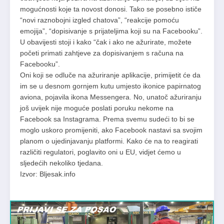
mogućnosti koje ta novost donosi. Tako se posebno ističe
“novi raznobojni izgled chatova”, “reakcije pomoću
emojija”, “dopisivanje s prijateljima koji su na Facebooku”.
U obavijesti stoji i kako “čak i ako ne ažurirate, možete
početi primati zahtjeve za dopisivanjem s računa na
Facebooku”.
Oni koji se odluče na ažuriranje aplikacije, primijetit će da
im se u desnom gornjem kutu umjesto ikonice papirnatog
aviona, pojavila ikona Messengera. No, unatoč ažuriranju
još uvijek nije moguće poslati poruku nekome na
Facebook sa Instagrama. Prema svemu sudeći to bi se
moglo uskoro promijeniti, ako Facebook nastavi sa svojim
planom o ujedinjavanju platformi. Kako će na to reagirati
različiti regulatori, poglavito oni u EU, vidjet ćemo u
sljedećih nekoliko tjedana.
Izvor: Bljesak.info