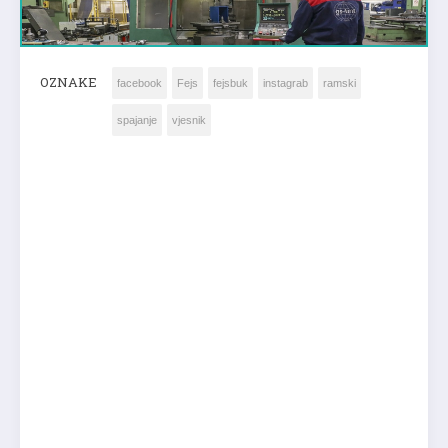
OZNAKE
facebook
Fejs
fejsbuk
instagrab
ramski
spajanje
vjesnik