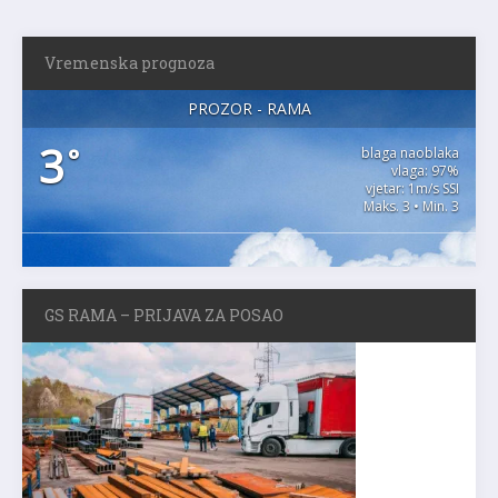
Vremenska prognoza
PROZOR - RAMA
3
°
blaga naoblaka
vlaga: 97%
vjetar: 1m/s SSI
Maks. 3 • Min. 3
GS RAMA – PRIJAVA ZA POSAO