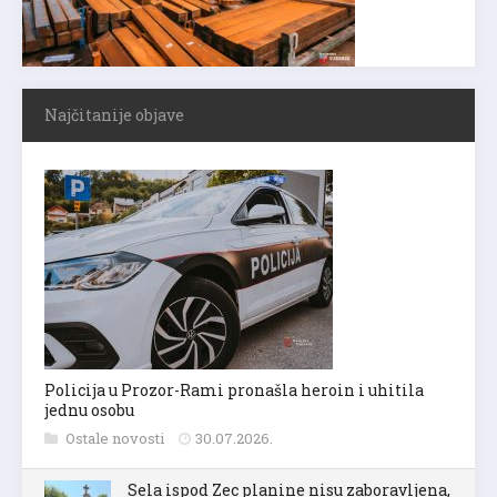
Najčitanije objave
Policija u Prozor-Rami pronašla heroin i uhitila
jednu osobu
Ostale novosti
30.07.2026.
Sela ispod Zec planine nisu zaboravljena,