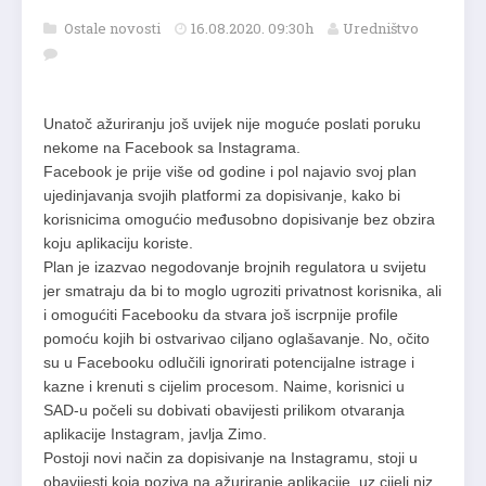
Ostale novosti
16.08.2020. 09:30h
Uredništvo
Unatoč ažuriranju još uvijek nije moguće poslati poruku
nekome na Facebook sa Instagrama.
Facebook je prije više od godine i pol najavio svoj plan
ujedinjavanja svojih platformi za dopisivanje, kako bi
korisnicima omogućio međusobno dopisivanje bez obzira
koju aplikaciju koriste.
Plan je izazvao negodovanje brojnih regulatora u svijetu
jer smatraju da bi to moglo ugroziti privatnost korisnika, ali
i omogućiti Facebooku da stvara još iscrpnije profile
pomoću kojih bi ostvarivao ciljano oglašavanje. No, očito
su u Facebooku odlučili ignorirati potencijalne istrage i
kazne i krenuti s cijelim procesom. Naime, korisnici u
SAD-u počeli su dobivati obavijesti prilikom otvaranja
aplikacije Instagram, javlja Zimo.
Postoji novi način za dopisivanje na Instagramu, stoji u
obavijesti koja poziva na ažuriranje aplikacije, uz cijeli niz