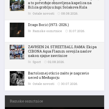
a to potvrđuje obnovljena kapelica na
Bilića groblju u župi Solakova Kula
Ostale novosti
08.08.2026.
Drago Borić (1973.-2026.)
Ramske osmrtnice
31.07.2026.
ZAVRŠEN 24. STREETBALL RAMA: Ekipa
CIBONA Aqua Flamm osvojila naslov
nakon sjajne završnice
Sport
02.08.2026.
Bartolomej otkrio zašto je napravio
nered u Međugorju
Ostale novosti
30.07.2026.
Ramske osmrtnice