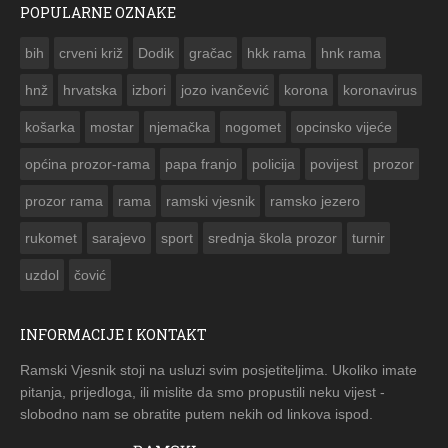
POPULARNE OZNAKE
ČESTITKA RAMSKOG VJESNIKA ZA USKRS 2023. GODINE
bih
crveni križ
Dodik
gračac
hkk rama
hnk rama


hnž
hrvatska
izbori
jozo ivančević
korona
koronavirus
košarka
mostar
njemačka
nogomet
opcinsko vijeće
općina prozor-rama
papa franjo
policija
povijest
prozor
prozor rama
rama
ramski vjesnik
ramsko jezero
rukomet
sarajevo
sport
srednja škola prozor
turnir
uzdol
čović
INFORMACIJE I KONTAKT
Ramski Vjesnik stoji na usluzi svim posjetiteljima. Ukoliko imate
pitanja, prijedloga, ili mislite da smo propustili neku vijest -
slobodno nam se obratite putem nekih od linkova ispod.