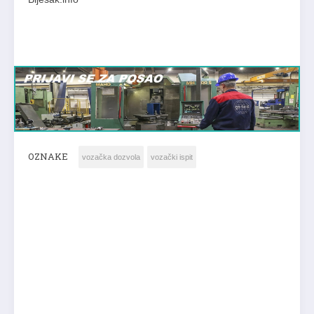
OZNAKE
vozačka dozvola
vozački ispit