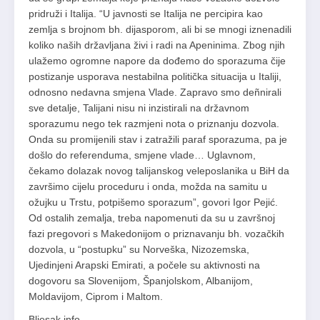
pridruži i Italija. “U javnosti se Italija ne percipira kao
zemlja s brojnom bh. dijasporom, ali bi se mnogi iznenadili
koliko naših državljana živi i radi na Apeninima. Zbog njih
ulažemo ogromne napore da dođemo do sporazuma čije
postizanje usporava nestabilna politička situacija u Italiji,
odnosno nedavna smjena Vlade. Zapravo smo deñnirali
sve detalje, Talijani nisu ni inzistirali na državnom
sporazumu nego tek razmjeni nota o priznanju dozvola.
Onda su promijenili stav i zatražili paraf sporazuma, pa je
došlo do referenduma, smjene vlade… Uglavnom,
čekamo dolazak novog talijanskog veleposlanika u BiH da
završimo cijelu proceduru i onda, možda na samitu u
ožujku u Trstu, potpišemo sporazum”, govori Igor Pejić.
Od ostalih zemalja, treba napomenuti da su u završnoj
fazi pregovori s Makedonijom o priznavanju bh. vozačkih
dozvola, u “postupku” su Norveška, Nizozemska,
Ujedinjeni Arapski Emirati, a počele su aktivnosti na
dogovoru sa Slovenijom, Španjolskom, Albanijom,
Moldavijom, Ciprom i Maltom.
Bljesak.info