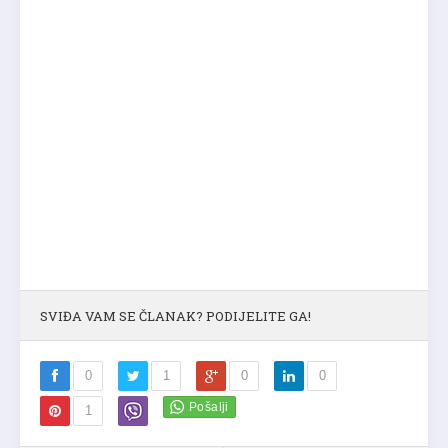
SVIĐA VAM SE ČLANAK? PODIJELITE GA!
0
1
0
0
1