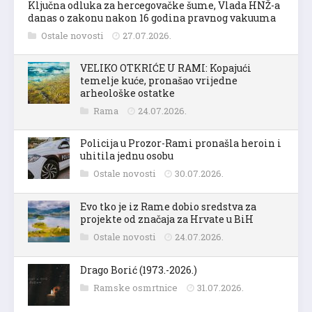
Ključna odluka za hercegovačke šume, Vlada HNŽ-a
danas o zakonu nakon 16 godina pravnog vakuuma
Ostale novosti
27.07.2026.
VELIKO OTKRIĆE U RAMI: Kopajući
temelje kuće, pronašao vrijedne
arheološke ostatke
Rama
24.07.2026.
Policija u Prozor-Rami pronašla heroin i
uhitila jednu osobu
Ostale novosti
30.07.2026.
Evo tko je iz Rame dobio sredstva za
projekte od značaja za Hrvate u BiH
Ostale novosti
24.07.2026.
Drago Borić (1973.-2026.)
Ramske osmrtnice
31.07.2026.