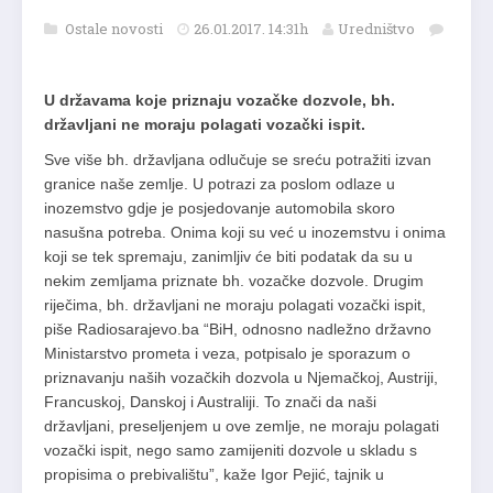
Ostale novosti
26.01.2017. 14:31h
Uredništvo
U državama koje priznaju vozačke dozvole, bh.
državljani ne moraju polagati vozački ispit.
Sve više bh. državljana odlučuje se sreću potražiti izvan
granice naše zemlje. U potrazi za poslom odlaze u
inozemstvo gdje je posjedovanje automobila skoro
nasušna potreba. Onima koji su već u inozemstvu i onima
koji se tek spremaju, zanimljiv će biti podatak da su u
nekim zemljama priznate bh. vozačke dozvole. Drugim
riječima, bh. državljani ne moraju polagati vozački ispit,
piše Radiosarajevo.ba “BiH, odnosno nadležno državno
Ministarstvo prometa i veza, potpisalo je sporazum o
priznavanju naših vozačkih dozvola u Njemačkoj, Austriji,
Francuskoj, Danskoj i Australiji. To znači da naši
državljani, preseljenjem u ove zemlje, ne moraju polagati
vozački ispit, nego samo zamijeniti dozvole u skladu s
propisima o prebivalištu”, kaže Igor Pejić, tajnik u