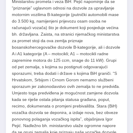
Ministarstvu prometa i veza BiH. Pejić napominje da se
“priznanje” uglavnom odnosi na dozvole za upravljanje
motornim vozilima B-kategorije (putnički automobili mase
do 3.500 kg, namijenjeni prijevozu osam osoba ne
računajući vozača) što je dokument koji posjeduje većina
bh. državljana. Zaista, na stranici njemačkog ministarstva
za promet stoji da ova zemlja priznaje
bosanskohercegovačke dozvole B-kategorije, ali i dozvole
A i A1 kategorije (A – motocikli; A1 – motocikli radne
zapremine motora do 125 ccm, snage do 11 kW). Grupi
od pet zemalja, s kojima su postignuti odgovarajući
sporazumi, treba dodati i države s kojima BiH graniči. “S
Hrvatskom, Srbijom i Crnom Gorom nemamo službeni
sporazum jer zakonodavstvo ovih zemalja to ne predviđa.
Umjesto toga predviđena je mogućnost zamjene dozvola
kada se riješe ostala pitanja statusa građana, poput,
recimo, dokumenata o promjeni prebivališta. Stara (BiH)
vozačka dozvola se deponira, a izdaje nova, bez obveze
ponovnog polaganja vozačkog ispita”, objašnjava Igor
Pejić. Nadležno bh. ministarstvo ulaže ogromne napore
da se grupi zemalja koje priznaju naše vozačke dozvole