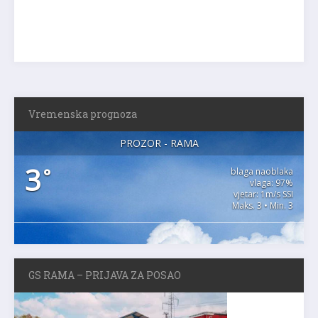
Vremenska prognoza
PROZOR - RAMA
3
°
blaga naoblaka
vlaga: 97%
vjetar: 1m/s SSI
Maks. 3 • Min. 3
GS RAMA – PRIJAVA ZA POSAO