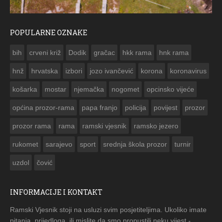
POPULARNE OZNAKE
ČESTITKA RAMSKOG VJESNIKA ZA USKRS 2023. GODINE
bih
crveni križ
Dodik
gračac
hkk rama
hnk rama


hnž
hrvatska
izbori
jozo ivančević
korona
koronavirus
košarka
mostar
njemačka
nogomet
opcinsko vijeće
općina prozor-rama
papa franjo
policija
povijest
prozor
prozor rama
rama
ramski vjesnik
ramsko jezero
rukomet
sarajevo
sport
srednja škola prozor
turnir
uzdol
čović
INFORMACIJE I KONTAKT
Ramski Vjesnik stoji na usluzi svim posjetiteljima. Ukoliko imate
pitanja, prijedloga, ili mislite da smo propustili neku vijest -