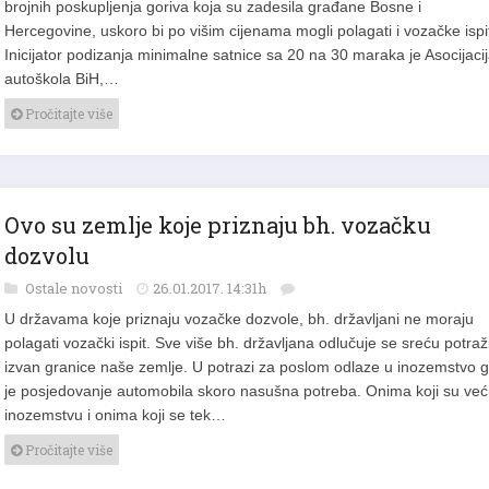
brojnih poskupljenja goriva koja su zadesila građane Bosne i
Hercegovine, uskoro bi po višim cijenama mogli polagati i vozačke ispi
Inicijator podizanja minimalne satnice sa 20 na 30 maraka je Asocijaci
autoškola BiH,…
Pročitajte više
Ovo su zemlje koje priznaju bh. vozačku
dozvolu
Ostale novosti
26.01.2017. 14:31h
U državama koje priznaju vozačke dozvole, bh. državljani ne moraju
polagati vozački ispit. Sve više bh. državljana odlučuje se sreću potraži
izvan granice naše zemlje. U potrazi za poslom odlaze u inozemstvo g
je posjedovanje automobila skoro nasušna potreba. Onima koji su već
inozemstvu i onima koji se tek…
Pročitajte više