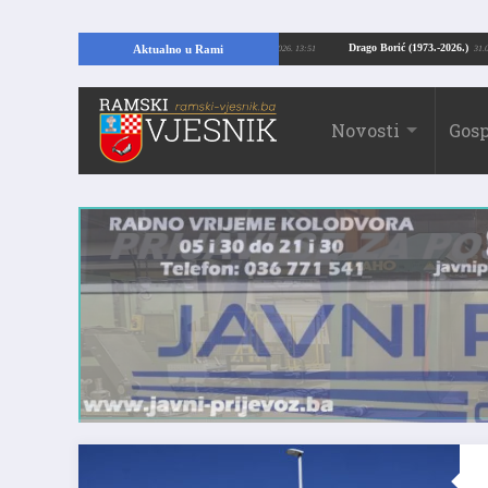
Kopajući temelje kuće, pronašao vrijedne arheološke ostatke
Drago Borić (19
Aktualno u Rami
24.07.2026. 13:51
Novosti
Gosp