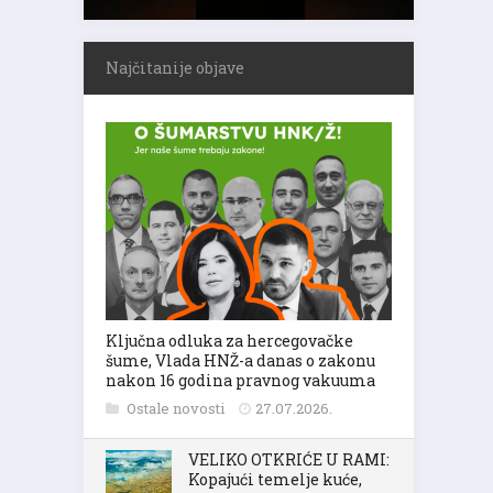
Najčitanije objave
Ključna odluka za hercegovačke
šume, Vlada HNŽ-a danas o zakonu
nakon 16 godina pravnog vakuuma
Ostale novosti
27.07.2026.
VELIKO OTKRIĆE U RAMI:
Kopajući temelje kuće,