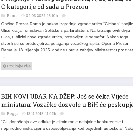
C kategorije od sada u Prozoru
Rama
04.03.2025. 13:10h
Općina Prozor-Rama je nakon izgradnje zgrade vrtića “Ciciban” spojil
Ulicu kralja Tomislava i Splitsku s parkiralištem. Na križanju ovih dviju
ulica, u blizini nove zgrade vrtića, postavljen je semafor. Nakon toga
stvorili su se preduvjeti za polaganje vozačkog ispita. Općina Prozor-
Rama je 13. siječnja 2025. godine uputila zahtjev Ministarstvu prosvjet
…
Pročitajte više
BIH NOVI UDAR NA DŽEP: Još se čeka Vijeće
ministara: Vozačke dozvole u BiH će poskupje
Regija
18.11.2018. 11:05h
“Cilj donošenja ove odluke je eliminiranje nelojalne konkurencije i
neprirodno niska cijena osposobljavanja kod pojedinih autoškola” Nak