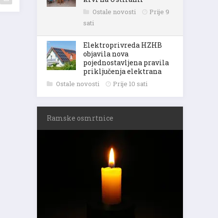
Ostale novosti
Prije 9
sati
Elektroprivreda HZHB
objavila nova
pojednostavljena pravila
priključenja elektrana
Ostale novosti
Prije 10 sati
Ramske osmrtnice