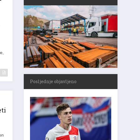
e
e,
Posljednje objavljeno
ti
on