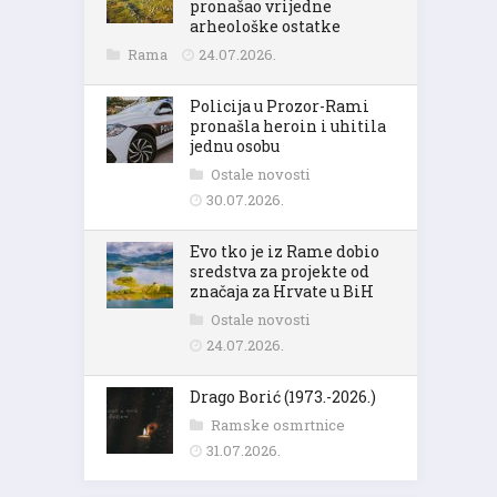
pronašao vrijedne
arheološke ostatke
Rama
24.07.2026.
Policija u Prozor-Rami
pronašla heroin i uhitila
jednu osobu
Ostale novosti
30.07.2026.
Evo tko je iz Rame dobio
sredstva za projekte od
značaja za Hrvate u BiH
Ostale novosti
24.07.2026.
Drago Borić (1973.-2026.)
Ramske osmrtnice
31.07.2026.