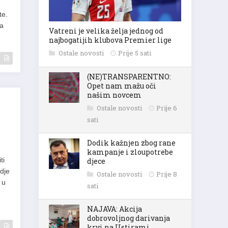
te.
ja
Vatreni je velika želja jednog od
najbogatijih klubova Premier lige
Ostale novosti
Prije 5 sati
(NE)TRANSPARENTNO:
Opet nam mažu oči
našim novcem
Ostale novosti
Prije 6
sati
Dodik kažnjen zbog rane
kampanje i zloupotrebe
ti
djece
dje
Ostale novosti
Prije 8
 u
sati
NAJAVA: Akcija
dobrovoljnog darivanja
krvi na Ustirami