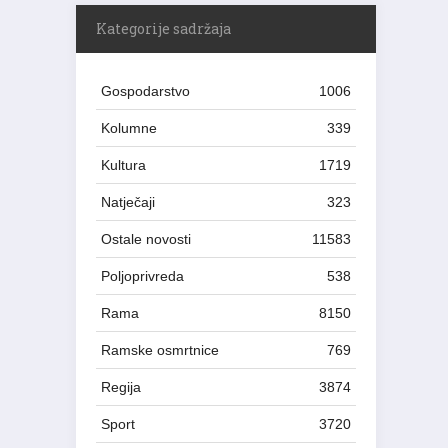
Kategorije sadržaja
Gospodarstvo
1006
Kolumne
339
Kultura
1719
Natječaji
323
Ostale novosti
11583
Poljoprivreda
538
Rama
8150
Ramske osmrtnice
769
Regija
3874
Sport
3720