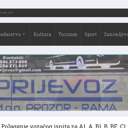
73.-2026.)
31.07.2026. 19:10
odarstvo
Kultura
Turizam
Sport
Zanimljivo
Polaganje vozačog ispita za A1, A, B1, B, BE, C1 