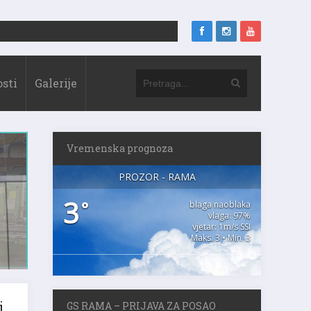
sti
Galerije
Vremenska prognoza
PROZOR - RAMA
3
°
blaga naoblaka
vlaga: 97%
vjetar: 1m/s SSI
Maks. 3 • Min. 3
i
GS RAMA – PRIJAVA ZA POSAO