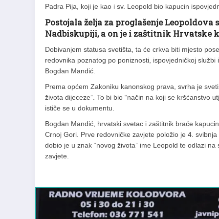
Padra Pija, koji je kao i sv. Leopold bio kapucin ispovjedn
Postojala želja za proglašenje Leopoldova s
Nadbiskupiji, a on je i zaštitnik Hrvatske
Dobivanjem statusa svetišta, ta će crkva biti mjesto p
redovnika poznatog po poniznosti, ispovjedničkoj službi i 
Bogdan Mandić.
Prema općem Zakoniku kanonskog prava, svrha je svetišt
života dijeceze”. To bi bio “način na koji se kršćanstvo u
ističe se u dokumentu.
Bogdan Mandić, hrvatski svetac i zaštitnik braće kapuci
Crnoj Gori. Prve redovničke zavjete položio je 4. svibnj
dobio je u znak “novog života” ime Leopold te odlazi na 
zavjete.