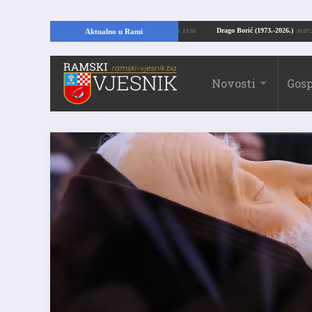
pajući temelje kuće, pronašao vrijedne arheološke ostatke
Drago Borić (1973
Aktualno u Rami
24.07.2026. 13:51
Novosti
Gosp