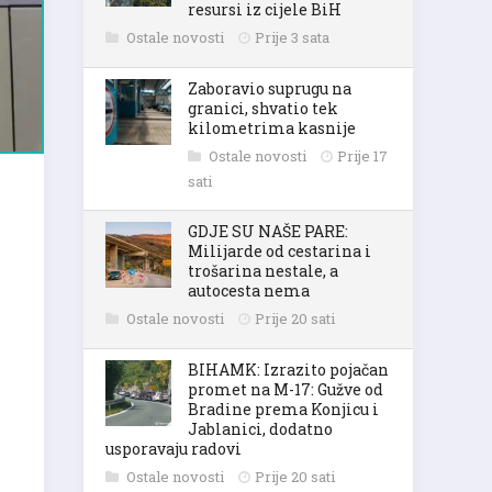
resursi iz cijele BiH
Ostale novosti
Prije 3 sata
Zaboravio suprugu na
granici, shvatio tek
kilometrima kasnije
Ostale novosti
Prije 17
sati
GDJE SU NAŠE PARE:
Milijarde od cestarina i
trošarina nestale, a
autocesta nema
Ostale novosti
Prije 20 sati
BIHAMK: Izrazito pojačan
promet na M-17: Gužve od
Bradine prema Konjicu i
Jablanici, dodatno
usporavaju radovi
Ostale novosti
Prije 20 sati