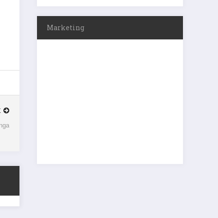
Marketing
K
onga