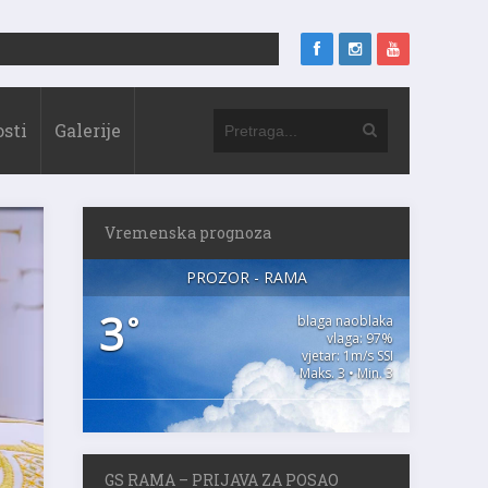
sti
Galerije
Vremenska prognoza
PROZOR - RAMA
3
°
blaga naoblaka
vlaga: 97%
vjetar: 1m/s SSI
Maks. 3 • Min. 3
GS RAMA – PRIJAVA ZA POSAO