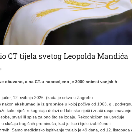
o CT tijela svetog Leopolda Mandića
sve očuvano, a na CT-u napravljeno je 3000 snimki vanjskih i
en jučer, 12. svibnja 2026. (kada je crkva u Zagrebu –
m) nakon
ekshumacije iz grobnice
u kojoj počiva od 1963. g., podvrgn
kaže kako riječ rekognicija dolazi od latinske riječi i znači raspoznavanje
sobe, stvari ili spisa za ono što se izdaje. Rekognicijom se utvrđuje
slučaju tragičnih preminuća, kad je lice i tijelo izobličeno i
rtvih. Samo medicinsko ispitivanje trajalo je 49 dana, od 12. listopada