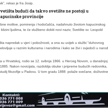
ik”, rekao je fra Josip.
vetišta budući da takvo svetište ne postoji u
 kapucinske provincije
osebne molitve, pomirenja i hodočašća, nadahnuto životom kapucinskog
blizini ljudima, te će službeno dobiti novi naziv, Svetište sv. Leopold
a napredak u vjeri i pobožnosti, a ona su uvijek u službi “duhovnog
tjelovljuje u raznim kulturama i narodima i kako se živi i svjedoči u narod
na u Hrvatskoj, rodio se 12. svibnja 1866. u Herceg Novom, u današnjoj
a 1885. Nakon novicijata, razdoblja obuke i pripreme budućih redovnika,
studij filozofije u Padovu. U tom gradu 1888. polaže svečane, doživotne