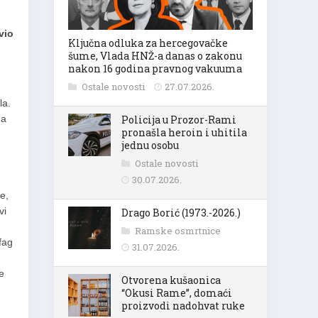
vio
Ključna odluka za hercegovačke
šume, Vlada HNŽ-a danas o zakonu
.
nakon 16 godina pravnog vakuuma
Ostale novosti
27.07.2026.
la.
da
Policija u Prozor-Rami
pronašla heroin i uhitila
jednu osobu
Ostale novosti
30.07.2026.
e,
vi
Drago Borić (1973.-2026.)
Ramske osmrtnice
fag
31.07.2026.
e
Otvorena kušaonica
“Okusi Rame”, domaći
proizvodi nadohvat ruke