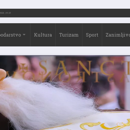
.-2026.)
31.07.2026. 19:10
odarstvo
Kultura
Turizam
Sport
Zanimljivo