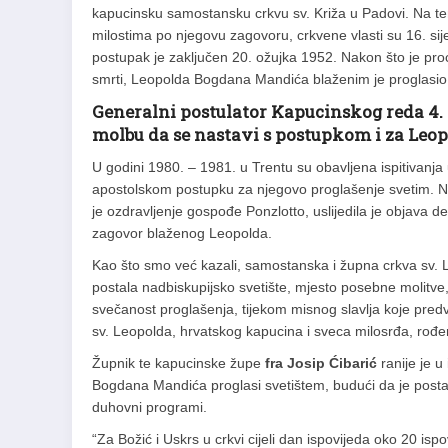
kapucinsku samostansku crkvu sv. Križa u Padovi. Na te
milostima po njegovu zagovoru, crkvene vlasti su 16. sije
postupak je zaključen 20. ožujka 1952. Nakon što je p
smrti, Leopolda Bogdana Mandića blaženim je proglasio 
Generalni postulator Kapucinskog reda 4. s
molbu da se nastavi s postupkom i za Leo
U godini 1980. – 1981. u Trentu su obavljena ispitivanja
apostolskom postupku za njegovo proglašenje svetim. Nak
je ozdravljenje gospođe Ponzlotto, uslijedila je objava
zagovor blaženog Leopolda.
Kao što smo već kazali, samostanska i župna crkva sv.
postala nadbiskupijsko svetište, mjesto posebne molitv
svečanost proglašenja, tijekom misnog slavlja koje pre
sv. Leopolda, hrvatskog kapucina i sveca milosrđa, ro
Župnik te kapucinske župe
fra Josip Ćibarić
ranije je u
Bogdana Mandića proglasi svetištem, budući da je posta
duhovni programi.
“Za Božić i Uskrs u crkvi cijeli dan ispovijeda oko 20 ispo