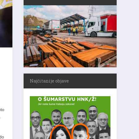
Najčitanije objave
uto
,
 do