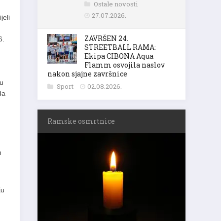
Ostale novosti
27.07.2026.
jeli
ZAVRŠEN 24.
6.
STREETBALL RAMA:
Ekipa CIBONA Aqua
Flamm osvojila naslov
nakon sjajne završnice
 u
Sport
02.08.2026.
da
Ramske osmrtnice
n
ju