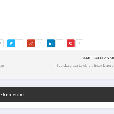
0
1
0
0
1
SLIJEDEĆI ČLANA
aju
Hrvatska grupa Lelek je u finalu Euros
ite komentar