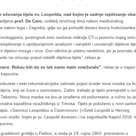
 očuvanja tijela sv. Leopolda, nad kojim je zadnje ispitivanje oba
medijima
prof. De Caro,
voditelj stručnog tima nakon medicinskog
ma, a nakon toga i Zagreba, gdje su ga pohodili deseci tisuća hodočasnika
tehnologijama, podvrgnuli smo svečeve relikvije CT-u pomoću kojeg smo
ispitivanje s upotpunjenom analizom i vanjskih i unutarnjih dijelove tije
i dijelovi mozga i srca. Ovo otkriće je uistinu neobično, jer je poznato 
ilu ne očuvaju poput ostalih dijelova tijela”, rekao je.
čuvano. Rekao bih da se tek samo malo smežuralo”
, rekao je u najavi
h kapucina.
oduzete i neki rekonstrukcijske zahvate poput izrade nove maske za lic
jeća, koji se čuva u samostanu. Zatim, trebalo je tijelo premjestiti u no
Tabarinu. Nova maska na licu je izrađena od poliuretana, a ručno su je
ionalna kazališna vizažistkinja iz Trevisa. Tijelo je položeno u novi sarko
 natpis: «Sanctus Leopoldus a Castronovo» («Sveti Leopold iz Herceg
ovo vozilo, kojim je sv. Leopold dovezen i na zagrebački Kaptol 2016. t
pucina.
na gradskom groblju u Padovi, a onda je 19. rujna 1963. preneseno u