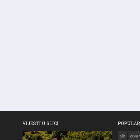
VIJESTI U SLICI
POPULAR
bih
crven