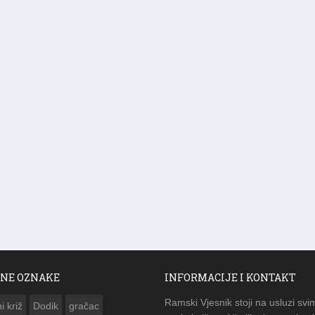
NE OZNAKE
INFORMACIJE I KONTAKT
Ramski Vjesnik stoji na usluzi svi
i križ
Dodik
gračac
posjetiteljima. Ukoliko imate pitanj