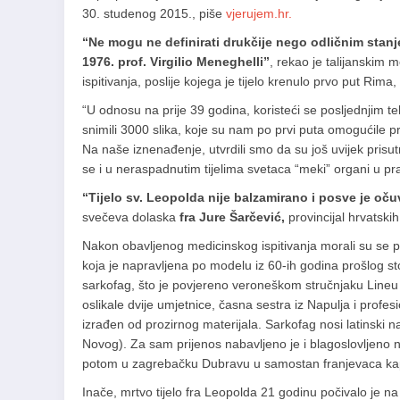
30. studenog 2015., piše
vjerujem.hr.
“Ne mogu ne definirati drukčije nego odličnim stanje
1976. prof. Virgilio Meneghelli”
, rekao je talijanskim 
ispitivanja, poslije kojega je tijelo krenulo prvo put Ri
“U odnosu na prije 39 godina, koristeći se posljednjim 
snimili 3000 slika, koje su nam po prvi puta omogućile pre
Na naše iznenađenje, utvrdili smo da su još uvijek prisutn
se i u neraspadnutim tijelima svetaca “meki” organi u prav
“Tijelo sv. Leopolda nije balzamirano i posve je o
svečeva dolaska
fra Jure Šarčević,
provincijal hrvatski
Nakon obavljenog medicinskog ispitivanja morali su se p
koja je napravljena po modelu iz 60-ih godina prošlog stol
sarkofag, što je povjereno veroneškom stručnjaku Lineu 
oslikale dvije umjetnice, časna sestra iz Napulja i profes
izrađen od prozirnog materijala. Sarkofag nosi latinski
Novog). Za sam prijenos nabavljeno je i blagoslovljeno n
potom u zagrebačku Dubravu u samostan franjevaca ka
Inače, mrtvo tijelo fra Leopolda 21 godinu počivalo je 