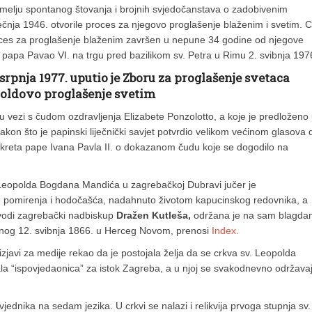
melju spontanog štovanja i brojnih svjedočanstava o zadobivenim
čnja 1946. otvorile proces za njegovo proglašenje blaženim i svetim. Ci
roces za proglašenje blaženim završen u nepune 34 godine od njegove
papa Pavao VI. na trgu pred bazilikom sv. Petra u Rimu 2. svibnja 197
rpnja 1977. uputio je Zboru za proglašenje svetaca
poldovo proglašenje svetim
 u vezi s čudom ozdravljenja Elizabete Ponzolotto, a koje je predloženo
on što je papinski liječnički savjet potvrdio velikom većinom glasova 
 dekreta pape Ivana Pavla II. o dokazanom čudu koje se dogodilo na
 Leopolda Bogdana Mandića u zagrebačkoj Dubravi jučer je
e, pomirenja i hodočašća, nadahnuto životom kapucinskog redovnika, a
dvodi zagrebački nadbiskup
Dražen Kutleša,
održana je na sam blagda
đenog 12. svibnja 1866. u Herceg Novom, prenosi
Index.
 izjavi za medije rekao da je postojala želja da se crkva sv. Leopolda
la “ispovjedaonica” za istok Zagreba, a u njoj se svakodnevno održava
vjednika na sedam jezika. U crkvi se nalazi i relikvija prvoga stupnja sv.