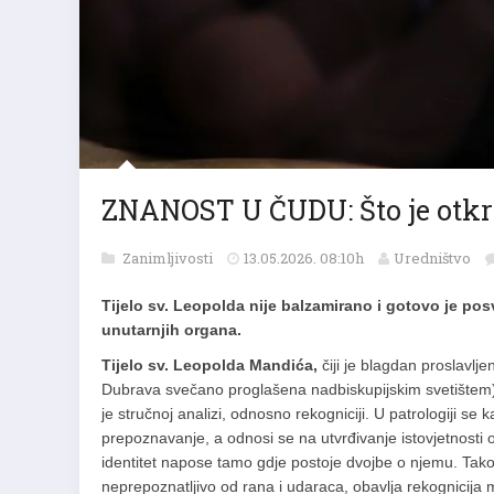
ZNANOST U ČUDU: Što je otkri
Zanimljivosti
13.05.2026. 08:10h
Uredništvo
Tijelo sv. Leopolda nije balzamirano i gotovo je po
unutarnjih organa.
Tijelo sv. Leopolda Mandića,
čiji je blagdan proslavlj
Dubrava svečano proglašena nadbiskupijskim svetište
je stručnoj analizi, odnosno rekogniciji. U patrologiji se 
prepoznavanje, a odnosi se na utvrđivanje istovjetnosti o
identitet napose tamo gdje postoje dvojbe o njemu. Tako u 
neprepoznatljivo od rana i udaraca, obavlja rekognicija m