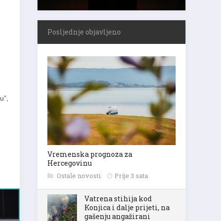
Posljednje objavljeno
u”,
Vremenska prognoza za
Hercegovinu
Ostale novosti
Prije 3 sata
Vatrena stihija kod
Konjica i dalje prijeti, na
gašenju angažirani