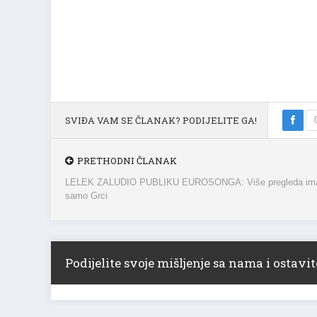
SVIĐA VAM SE ČLANAK? PODIJELITE GA!
PRETHODNI ČLANAK
LELEK ZALUDIO PUBLIKU EUROSONGA: Više pregleda im
samo Grci
Podijelite svoje mišljenje sa nama i ostav