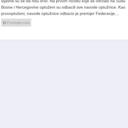
izjasnili su se da nisu krivi. Na prvom ročištu koje se održalo na Sudu
Bosne i Hercegovine optuženi su odbacili sve navode optužnice. Kao
prvooptuženi, navode optužnice odbacio je premijer Federacije…
Pročitajte više