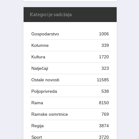
Kategorije sadržaja
Gospodarstvo
1006
Kolumne
339
Kultura
1720
Natječaji
323
Ostale novosti
11585
Poljoprivreda
538
Rama
8150
Ramske osmrtnice
769
Regija
3874
Sport
3720