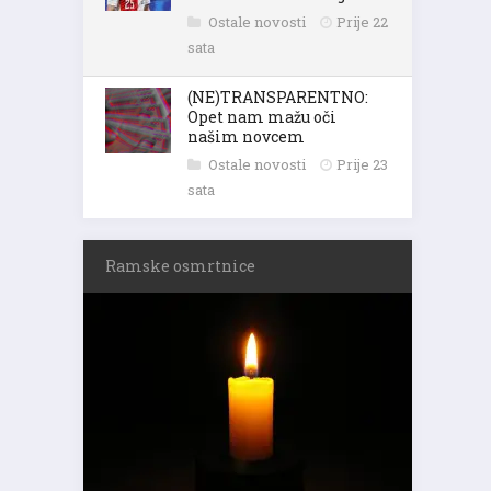
Ostale novosti
Prije 22
sata
(NE)TRANSPARENTNO:
Opet nam mažu oči
našim novcem
Ostale novosti
Prije 23
sata
Ramske osmrtnice