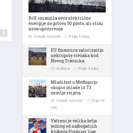
BiH smanjila uvoz električne
energije za gotovo 50 posto, ali stižu
nova upozorenja
Ostale novosti
Prije 3 sata
EU financira valorizaciju
nekropole stećaka kod
Novog Travnika
Kultura
Prije 4 sata
Mladifest u Međugorju
okupio mlade iz 73
zemlje svijeta
Ostale novosti
Prije 16
sati
Vatreni je velika želja
jednog od najbogatijih
klubova Premier lige