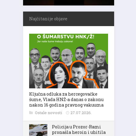
Najčitanije objave
Ključna odluka za hercegovačke
šume, Vlada HNŽ-a danas o zakonu
nakon 16 godina pravnog vakuuma
Ostale novosti
27.07.2026.
Policija u Prozor-Rami
pronašla heroin i uhitila