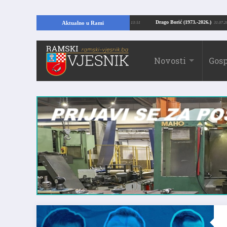
ajući temelje kuće, pronašao vrijedne arheološke ostatke
Drago Borić (1973.-
Aktualno u Rami
24.07.2026. 13:51
Novosti
Gosp