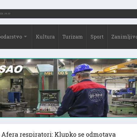
2026.)
31.07.2026. 19:10
odarstvo
Kultura
Turizam
Sport
Zanimljivo