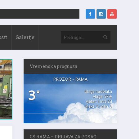
sti
Galerije
Vremenska prognoza
PROZOR - RAMA
3
°
blaga naoblaka
vlaga: 97%
vjetar: 1m/s SSI
Maks. 3 • Min. 3
GS RAMA – PRIJAVA ZA POSAO