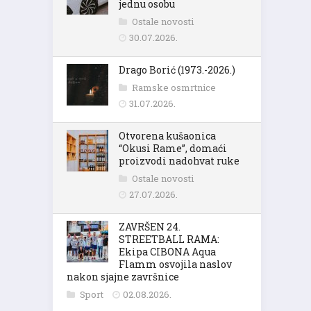
jednu osobu
Ostale novosti
30.07.2026.
Drago Borić (1973.-2026.)
Ramske osmrtnice
31.07.2026.
Otvorena kušaonica
“Okusi Rame”, domaći
proizvodi nadohvat ruke
Ostale novosti
27.07.2026.
ZAVRŠEN 24.
STREETBALL RAMA:
Ekipa CIBONA Aqua
Flamm osvojila naslov
nakon sjajne završnice
Sport
02.08.2026.