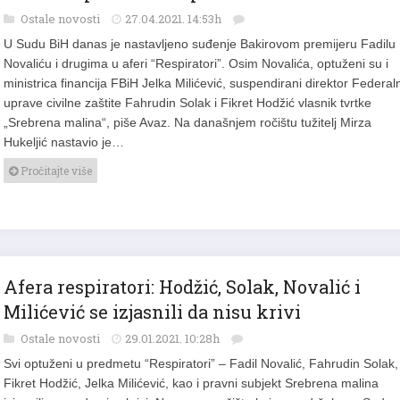
Afera respiratori: Klupko se odmotava
Ostale novosti
27.04.2021. 14:53h
U Sudu BiH danas je nastavljeno suđenje Bakirovom premijeru Fadilu
Novaliću i drugima u aferi “Respiratori”. Osim Novalića, optuženi su i
ministrica financija FBiH Jelka Milićević, suspendirani direktor Federal
uprave civilne zaštite Fahrudin Solak i Fikret Hodžić vlasnik tvrtke
„Srebrena malina“, piše Avaz. Na današnjem ročištu tužitelj Mirza
Hukeljić nastavio je…
Pročitajte više
Afera respiratori: Hodžić, Solak, Novalić i
Milićević se izjasnili da nisu krivi
Ostale novosti
29.01.2021. 10:28h
Svi optuženi u predmetu “Respiratori” – Fadil Novalić, Fahrudin Solak,
Fikret Hodžić, Jelka Milićević, kao i pravni subjekt Srebrena malina