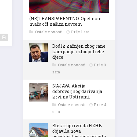
(NE)TRANSPARENTNO: Opet nam
mažu oči našim novcem
Ostale novosti
Prije 1 sat
Dodik kažnjen zbog rane
kampanje i zloupotrebe
djece
Ostale novosti
Prije 3
sata
NAJAVA: Akcija
dobrovoljnog darivanja
krvi na Ustirami
Ostale novosti
Prije 4
sata
Elektroprivreda HZHB
objavila nova
pojednostavljena pravila