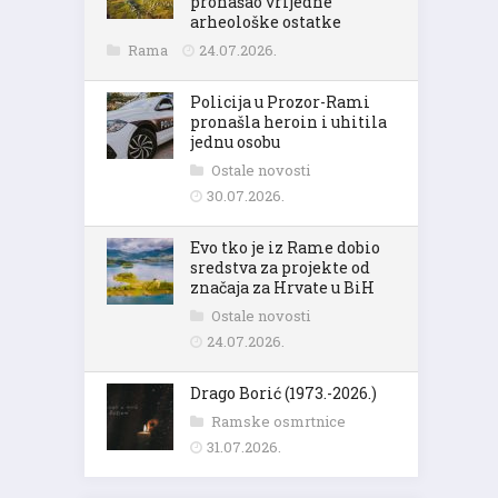
pronašao vrijedne
arheološke ostatke
Rama
24.07.2026.
Policija u Prozor-Rami
pronašla heroin i uhitila
jednu osobu
Ostale novosti
30.07.2026.
Evo tko je iz Rame dobio
sredstva za projekte od
značaja za Hrvate u BiH
Ostale novosti
24.07.2026.
Drago Borić (1973.-2026.)
Ramske osmrtnice
31.07.2026.