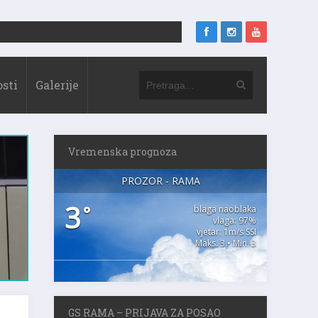
sti
Galerije
Vremenska prognoza
PROZOR - RAMA
3
°
blaga naoblaka
vlaga: 97%
vjetar: 1m/s SSI
Maks. 3 • Min. 3
GS RAMA – PRIJAVA ZA POSAO