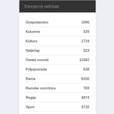
Kategorije sadržaja
Gospodarstvo
1006
Kolumne
339
Kultura
1719
Natječaji
323
Ostale novosti
11582
Poljoprivreda
538
Rama
8150
Ramske osmrtnice
769
Regija
3874
Sport
3720