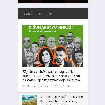
Najčitanije objave
Ključna odluka za hercegovačke
šume, Vlada HNŽ-a danas o zakonu
nakon 16 godina pravnog vakuuma
Ostale novosti
27.07.2026.
VELIKO OTKRIĆE U RAMI:
Kopajući temelje kuće,