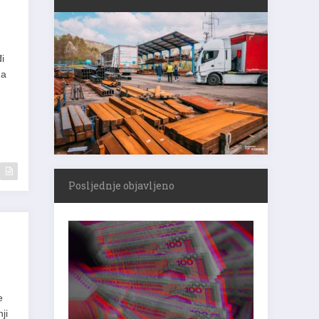
i
da
Posljednje objavljeno
e
ji