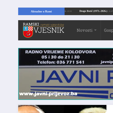
pajući temelje kuće, pronašao vrijedne arheološke ostatke
Drago Borić (1973
Aktualno u Rami
24.07.2026. 13:51
Novosti
Gosp