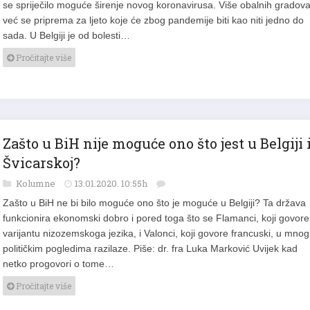
se spriječilo moguće širenje novog koronavirusa. Više obalnih gradov
već se priprema za ljeto koje će zbog pandemije biti kao niti jedno do
sada. U Belgiji je od bolesti…
Pročitajte više
Zašto u BiH nije moguće ono što jest u Belgiji 
Švicarskoj?
Kolumne
13.01.2020. 10:55h
Zašto u BiH ne bi bilo moguće ono što je moguće u Belgiji? Ta država
funkcionira ekonomski dobro i pored toga što se Flamanci, koji govore
varijantu nizozemskoga jezika, i Valonci, koji govore francuski, u mno
političkim pogledima razilaze. Piše: dr. fra Luka Marković Uvijek kad
netko progovori o tome…
Pročitajte više