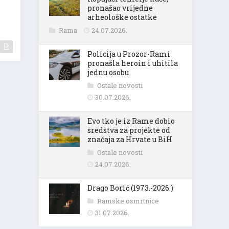
pronašao vrijedne
arheološke ostatke
Rama
24.07.2026.
Policija u Prozor-Rami
pronašla heroin i uhitila
jednu osobu
Ostale novosti
30.07.2026.
Evo tko je iz Rame dobio
sredstva za projekte od
značaja za Hrvate u BiH
Ostale novosti
24.07.2026.
Drago Borić (1973.-2026.)
Ramske osmrtnice
31.07.2026.