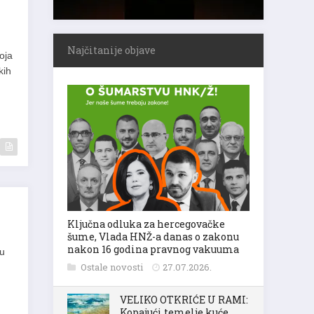
Najčitanije objave
oja
kih
Ključna odluka za hercegovačke
šume, Vlada HNŽ-a danas o zakonu
nakon 16 godina pravnog vakuuma
cu
Ostale novosti
27.07.2026.
VELIKO OTKRIĆE U RAMI:
Kopajući temelje kuće,