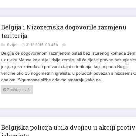
Belgija i Nizozemska dogovorile razmjenu
teritorija
Svijet
31.12.2015. 09:45h
Belgija će dogovorenom razmjenom ostati bez isturenog komada zeml
uz rijeku Meuse koja dijeli dvije zemlje, ali će riješiti pravne nesuglasic
jer je rijeka krivudala i pretvorila taj dio teritorija, koji pripada Belgiji,
veličine oko 15 nogometnih igrališta, u poluotok povezan s nizozems
obalom. Sigurnosne slžbe odavno smatraju kako na…
Pročitajte više
Belgijska policija ubila dvojicu u akciji protiv