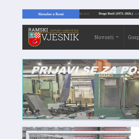
 Kopajući temelje kuće, pronašao vrijedne arheološke ostatke
Drago Borić (1
Aktualno u Rami
24.07.2026. 13:51
Novosti
Gosp