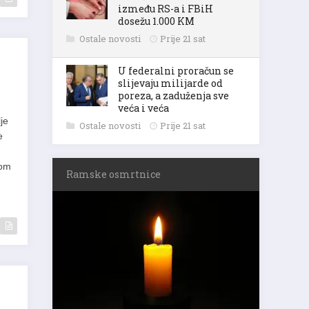
između RS-a i FBiH
dosežu 1.000 KM
Ostale novosti
Prije 21 sat
U federalni proračun se
slijevaju milijarde od
poreza, a zaduženja sve
veća i veća
Ostale novosti
Prije 21 sat
je
e
kom
Ramske osmrtnice