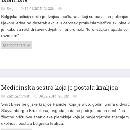
islamista
Svijet
15.01.2015. 21:22h
Belgijska policija ubila je dvojicu muškaraca koji su pucali na policajce
tijekom jedne od desetak akcija u četvrtak protiv islamističke skupine k
je, kako su rekli državni odvjetnici, pripremala “terorističke napade veli
razmjera”.
Pročitajte više
Medicinska sestra koja je postala kraljica
Zanimljivosti
08.12.2014. 20:13h
Smrt bivše belgijske kraljice Fabiole, koja je u 86. godini umrla u dvor
Stuyvenberg u Bruxellesu, prigoda je da se podsjetimo na neobičnu
životnu priču ove španjolske plemkinje koja je nevjerojatnim stjecajem
okolnosti postala belgijska kraljica.