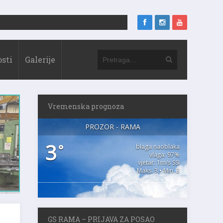
sti
Galerije
Vremenska prognoza
PROZOR - RAMA
3
°
blaga naoblaka
vlaga: 97%
vjetar: 1m/s SSI
Maks. 3 • Min. 3
GS RAMA – PRIJAVA ZA POSAO