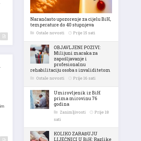
a
Narančasto upozorenje za cijelu BiH,
temperature do 40 stupnjeva
Ostale novosti
Prije 15 sati
OBJAVLJENI POZIVI:
Milijuni maraka za
zapošljavanje i
profesionalnu
i
rehabilitaciju osoba s invaliditetom
Ostale novosti
Prije 16 sati
Umirovljenik iz BiH
prima mirovinu 76
godina
gim
Zanimljivosti
Prije 18
sati
KOLIKO ZARAĐUJU
LIJEČNICI U BiH: Razlike