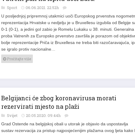
Vatreni pali na ispitu uoči Eura!
Sport
06.06.2021. 22:52h
U posljednjoj pripremnoj utakmici uoči Europskog prvenstva nogomet
reprezentacija Hrvatske u nedjelju je u Bruxellesu izgubila od Belgije s
0-1 (0-1), a jedini gol zabio je Romelu Lukaku u 38. minuti. Generalna
proba Vatrenih za Europsko prvenstvo završila je porazom od objektiv
bolje reprezentacije Priča iz Bruxellesa ne treba biti razočaravajuća, i
se igralo protiv nacionalne…
Pročitajte više
Belgijanci će zbog koronavirusa morati
rezervirati mjesto na plaži
Svijet
20.05.2020. 09:44h
Grad Ostende na belgijskoj obali u utorak je objavio da uspostavlja
sustav rezervacija za pristup najposjećenijim plažama ovog ljeta kako 