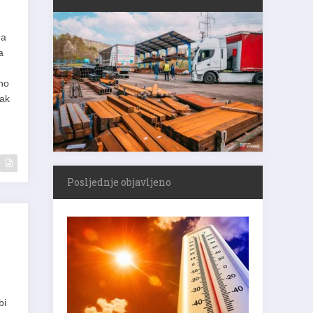
na
a
no
pak
Posljednje objavljeno
bi