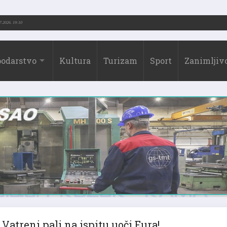
973.-2026.)
31.07.2026. 19:10
odarstvo
Kultura
Turizam
Sport
Zanimljivo