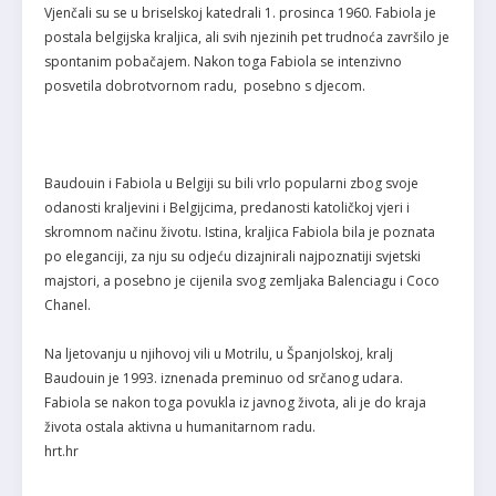
Vjenčali su se u briselskoj katedrali 1. prosinca 1960. Fabiola je
postala belgijska kraljica, ali svih njezinih pet trudnoća završilo je
spontanim pobačajem. Nakon toga Fabiola se intenzivno
posvetila dobrotvornom radu, posebno s djecom.
Baudouin i Fabiola u Belgiji su bili vrlo popularni zbog svoje
odanosti kraljevini i Belgijcima, predanosti katoličkoj vjeri i
skromnom načinu životu. Istina, kraljica Fabiola bila je poznata
po eleganciji, za nju su odjeću dizajnirali najpoznatiji svjetski
majstori, a posebno je cijenila svog zemljaka Balenciagu i Coco
Chanel.
Na ljetovanju u njihovoj vili u Motrilu, u Španjolskoj, kralj
Baudouin je 1993. iznenada preminuo od srčanog udara.
Fabiola se nakon toga povukla iz javnog života, ali je do kraja
života ostala aktivna u humanitarnom radu.
hrt.hr