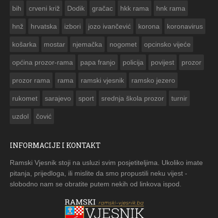
bih
crveni križ
Dodik
gračac
hkk rama
hnk rama


hnž
hrvatska
izbori
jozo ivančević
korona
koronavirus
košarka
mostar
njemačka
nogomet
opcinsko vijeće
općina prozor-rama
papa franjo
policija
povijest
prozor
prozor rama
rama
ramski vjesnik
ramsko jezero
rukomet
sarajevo
sport
srednja škola prozor
turnir
uzdol
čović
INFORMACIJE I KONTAKT
Ramski Vjesnik stoji na usluzi svim posjetiteljima. Ukoliko imate
pitanja, prijedloga, ili mislite da smo propustili neku vijest -
slobodno nam se obratite putem nekih od linkova ispod.