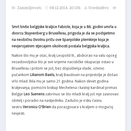
Zanimljivosti
08.12.2014. 20:13h
Uredništvo
Smrt bivše belgijske kraljice Fabiole, koja je u 86. godini umrla u
dvorcu Stuyvenberg u Bruxellesu, prigoda je da se podsjetimo
na neobičnu životnu priču ove španjolske plemkinje koja je
nevjerojatnim stjecajem okolnosti postala belgijska kraljica.
Nakon što mu je otac, kralj Leopold III., abdicirao na valu općeg
nezadovoljstva što je sve vrijeme nacističke okupacije ostao u
Bruxellesu i pritom se još, bez dopuštenja vlade, oženio
pučankom
Lilianom Baels,
kralj Baudouin na prijestolje je došao
vrlo mlad. Bila mu je samo 21 godina. Nakon devet godina
kraljevanja, pomoćni biskup Mechelena i kasniji kardinal-primas
Belgije
Leo
Suenens
zabrinuo se što mladi kralj još nije zasnovao
obitelj i poradio na nasljedniku. Zadužio je irsku časnu
sestru
Veronicu O'Brien
da porazgovara s kraljem o mogućoj
nevjesti.