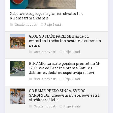
Zaboravio suprugu na granici, shvatio tek
kilometrima kasnije
Ostale novosti
Prije 5 sati
GDJE SU NAŠE PARE: Milijarde od
cestarina i trošarina nestale, a autocesta
nema
Ostale novosti
Prije 8 sati
BIHAMK: Izrazito pojačan promet na M-
17: Gužve od Bradine prema Konjicu i
Jablanici, dodatno usporavaju radovi
Ostale novosti
Prije 9 sati
OD RAME PREKO SINJA, SVE DO
SARDINIJE: Tragovima vjere, povijesti i
viteške tradicije
Ostale novosti
Prije 9 sati