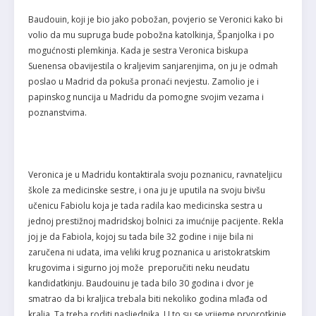
Baudouin, koji je bio jako pobožan, povjerio se Veronici kako bi
volio da mu supruga bude pobožna katolkinja, Španjolka i po
mogućnosti plemkinja. Kada je sestra Veronica biskupa
Suenensa obavijestila o kraljevim sanjarenjima, on ju je odmah
poslao u Madrid da pokuša pronaći nevjestu. Zamolio je i
papinskog nuncija u Madridu da pomogne svojim vezama i
poznanstvima.
Veronica je u Madridu kontaktirala svoju poznanicu, ravnateljicu
škole za medicinske sestre, i ona ju je uputila na svoju bivšu
učenicu Fabiolu koja je tada radila kao medicinska sestra u
jednoj prestižnoj madridskoj bolnici za imućnije pacijente. Rekla
joj je da Fabiola, kojoj su tada bile 32 godine i nije bila ni
zaručena ni udata, ima veliki krug poznanica u aristokratskim
krugovima i sigurno joj može preporučiti neku neudatu
kandidatkinju. Baudouinu je tada bilo 30 godina i dvor je
smatrao da bi kraljica trebala biti nekoliko godina mlađa od
kralja. Ta treba roditi nasljednika. U to su se vrijeme prvorotkinje