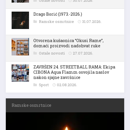
Ostale novosti
30.07.2026.
Drago Borić (1973.-2026.)
Ramske osmrtnice
31.07.2026.
Otvorena kušaonica “Okusi Rame”,
domaći proizvodi nadohvat ruke
Ostale novosti
27.07.2026.
ZAVRŠEN 24. STREETBALL RAMA: Ekipa
CIBONA Aqua Flamm osvojila naslov
nakon sjajne završnice
Sport
02.08.2026.
Ramske osmrtnice