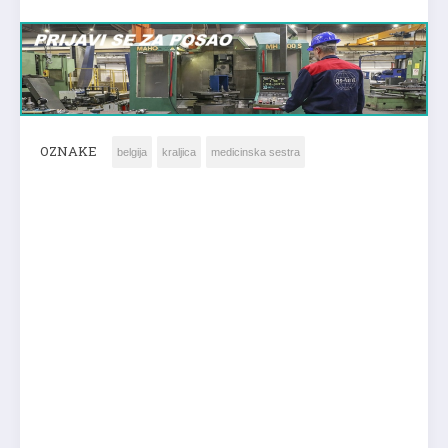
OZNAKE
belgija
kraljica
medicinska sestra