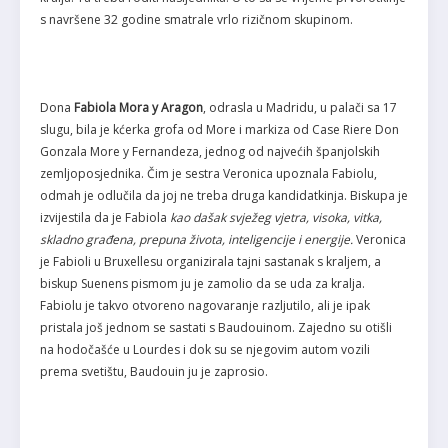
s navršene 32 godine smatrale vrlo rizičnom skupinom.
Dona
Fabiola Mora y Aragon
, odrasla u Madridu, u palači sa 17
slugu, bila je kćerka grofa od More i markiza od Case Riere Don
Gonzala More y Fernandeza, jednog od najvećih španjolskih
zemljoposjednika. Čim je sestra Veronica upoznala Fabiolu,
odmah je odlučila da joj ne treba druga kandidatkinja. Biskupa je
izvijestila da je Fabiola
kao dašak svježeg vjetra, visoka, vitka,
skladno građena, prepuna života, inteligencije i energije.
Veronica
je Fabioli u Bruxellesu organizirala tajni sastanak s kraljem, a
biskup Suenens pismom ju je zamolio da se uda za kralja.
Fabiolu je takvo otvoreno nagovaranje razljutilo, ali je ipak
pristala još jednom se sastati s Baudouinom. Zajedno su otišli
na hodočašće u Lourdes i dok su se njegovim autom vozili
prema svetištu, Baudouin ju je zaprosio.