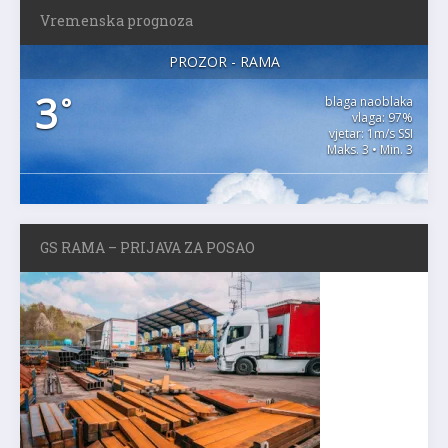
Vremenska prognoza
PROZOR - RAMA
3
°
blaga naoblaka
vlaga: 97%
vjetar: 1m/s SSI
Maks. 3 • Min. 3
GS RAMA – PRIJAVA ZA POSAO