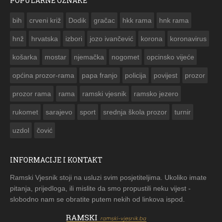
POPULARNE OZNAKE
ČESTITKA RAMSKOG VJESNIKA ZA USKRS 2023. GODINE
bih
crveni križ
Dodik
gračac
hkk rama
hnk rama


hnž
hrvatska
izbori
jozo ivančević
korona
koronavirus
košarka
mostar
njemačka
nogomet
opcinsko vijeće
općina prozor-rama
papa franjo
policija
povijest
prozor
prozor rama
rama
ramski vjesnik
ramsko jezero
rukomet
sarajevo
sport
srednja škola prozor
turnir
uzdol
čović
INFORMACIJE I KONTAKT
Ramski Vjesnik stoji na usluzi svim posjetiteljima. Ukoliko imate
pitanja, prijedloga, ili mislite da smo propustili neku vijest -
slobodno nam se obratite putem nekih od linkova ispod.