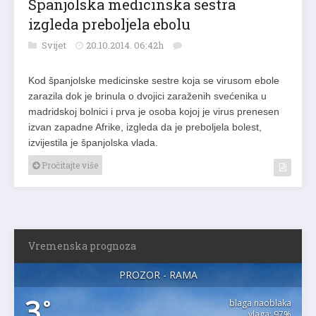
Španjolska medicinska sestra
izgleda preboljela ebolu
Svijet
20.10.2014. 06:42h
Kod španjolske medicinske sestre koja se virusom ebole
zarazila dok je brinula o dvojici zaraženih svećenika u
madridskoj bolnici i prva je osoba kojoj je virus prenesen
izvan zapadne Afrike, izgleda da je preboljela bolest,
izvijestila je španjolska vlada.
Pročitajte više
Vremenska prognoza
PROZOR - RAMA
3
°
blaga naoblaka
vlaga: 97%