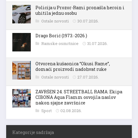
Policija u Prozor-Rami pronašla heroin i
uhitila jednu osobu
Ostale novosti
30.07.2026.
Drago Borić (1973.-2026.)
Ramske osmrtnice
31.07.2026.
Otvorena kušaonica “Okusi Rame”,
domaći proizvodi nadohvat ruke
Ostale novosti
27.07.2026.
ZAVRŠEN 24. STREETBALL RAMA: Ekipa
CIBONA Aqua Flamm osvojila naslov
nakon sjajne završnice
Sport
02.08.2026.
Kategorije sadržaja