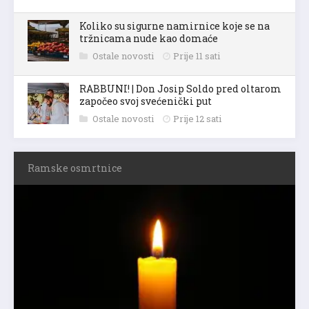
Koliko su sigurne namirnice koje se na
tržnicama nude kao domaće
Ostale novosti
Prije 11 sati
RABBUNI! | Don Josip Soldo pred oltarom
započeo svoj svećenički put
Ostale novosti
Prije 12 sati
Ramske osmrtnice