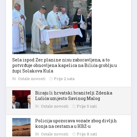
Sela ispod Zec planine nisu zaboravljena, a to
potvrđuje obnovljena kapelica na Bilića groblju u
župi Solakova Kula
Ostale novosti
Prije 2 sata
Biraju li hrvatski branitelji Zdenka
Lučića umjesto Savinog Malog
Ostale novosti
Prije 5 sati
Policija upozorava vozače zbog divljih
konja na cestama u HBŽ-u
Ostale novosti
Prije 8 sati