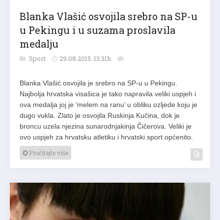
Blanka Vlašić osvojila srebro na SP-u
u Pekingu i u suzama proslavila
medalju
Sport
29.08.2015. 13:31h
Blanka Vlašić osvojila je srebro na SP-u u Pekingu.
Najbolja hrvatska visašica je tako napravila veliki uspjeh i
ova medalja joj je ‘melem na ranu’ u obliku ozljede koju je
dugo vukla. Zlato je osvojila Ruskinja Kučina, dok je
broncu uzela njezina sunarodnjakinja Čičerova. Veliki je
ovo uspjeh za hrvatsku atletiku i hrvatski sport općenito.
Pročitajte više