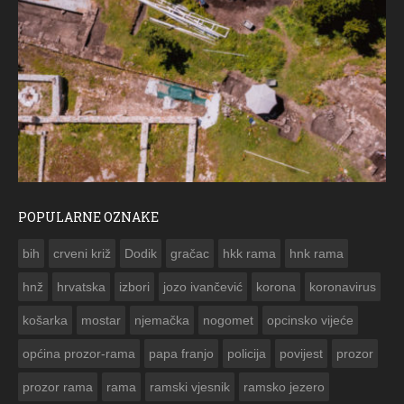
POPULARNE OZNAKE
ČESTITKA RAMSKOG VJESNIKA ZA USKRS 2023. GODINE
bih
crveni križ
Dodik
gračac
hkk rama
hnk rama


hnž
hrvatska
izbori
jozo ivančević
korona
koronavirus
košarka
mostar
njemačka
nogomet
opcinsko vijeće
općina prozor-rama
papa franjo
policija
povijest
prozor
prozor rama
rama
ramski vjesnik
ramsko jezero