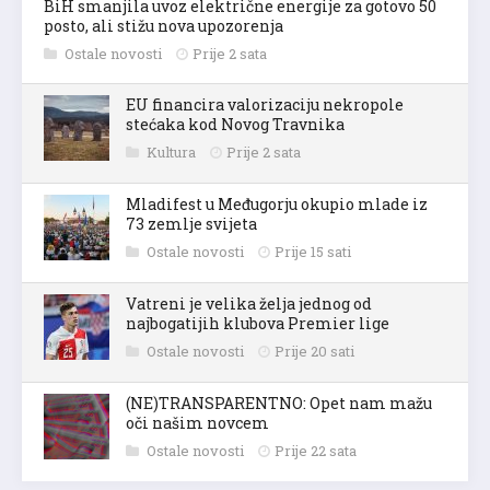
BiH smanjila uvoz električne energije za gotovo 50
posto, ali stižu nova upozorenja
Ostale novosti
Prije 2 sata
EU financira valorizaciju nekropole
stećaka kod Novog Travnika
Kultura
Prije 2 sata
Mladifest u Međugorju okupio mlade iz
73 zemlje svijeta
Ostale novosti
Prije 15 sati
Vatreni je velika želja jednog od
najbogatijih klubova Premier lige
Ostale novosti
Prije 20 sati
(NE)TRANSPARENTNO: Opet nam mažu
oči našim novcem
Ostale novosti
Prije 22 sata