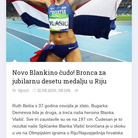
Novo Blankino čudo! Bronca za
jubilarnu desetu medalju u Riju
Sport
21.08.2016. 08:19h
Ruth Beitía s 37 godina osvojila je zlato, Bugarka
Demireva bila je druga, a treća naša heroina Blanka
Vlašić. Sve tri zaustavile su se na 197 cm. Čudesan je to
rezultat naše Splićanke Blanka Vlašić brončana je u skoku
u vis na Olimpijskim igrama u Riju!Najuspješnija hrvatska