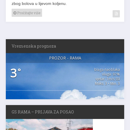
zbog bolova u lijevom koljenu.
Pročitajte više
Vremenska prognoza
PROZOR - RAMA
3
°
blaga naoblaka
vlaga: 97%
vjetar: 1m/s SSI
Maks. 3 • Min. 3
GS RAMA – PRIJAVA ZA POSAO