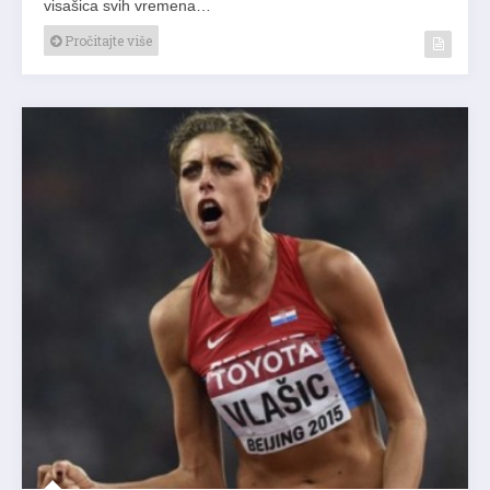
visašica svih vremena…
Pročitajte više