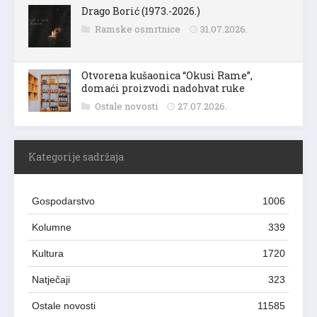
Drago Borić (1973.-2026.)
Ramske osmrtnice
31.07.2026.
Otvorena kušaonica “Okusi Rame”,
domaći proizvodi nadohvat ruke
Ostale novosti
27.07.2026.
Kategorije sadržaja
Gospodarstvo
1006
Kolumne
339
Kultura
1720
Natječaji
323
Ostale novosti
11585