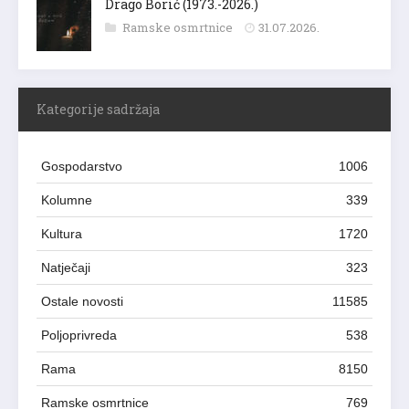
Drago Borić (1973.-2026.)
Ramske osmrtnice
31.07.2026.
Kategorije sadržaja
Gospodarstvo
1006
Kolumne
339
Kultura
1720
Natječaji
323
Ostale novosti
11585
Poljoprivreda
538
Rama
8150
Ramske osmrtnice
769