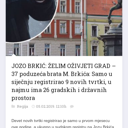
JOZO BRKIĆ: ŽELIM OŽIVJETI GRAD –
37 poduzeća brata M. Brkića: Samo u
siječnju registrirao 9 novih tvrtki, u
najmu ima 26 gradskih i državnih
prostora
Regija
05.02.2019. 12:10h
Devet novih tvrtki registrirao je samo u prvom mjesecu
ove godine, a ukupno u sudskom registru na Jozu Brkića,