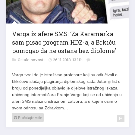
Varga iz afere SMS: ‘Za Karamarka
sam pisao program HDZ-a, a Brkiću
pomogao da ne ostane bez diplome’
Ostale novosti
26.11.2018. 13:11h
Varga tvrdi da je istraživao profesore koji su odlučivali o
Brkićevu slučaju plagiranja diplomskog rada Jutarnji list u
broju od ponedjeljka objavio je dijelove istražnog iskaza
uhićenog informatičara Franje Varge koji se od uhićenja u
aferi SMS nalazi u istražnom zatvoru, a u kojem osim o
svom odnosu sa Zdravkom…
Pročitajte više