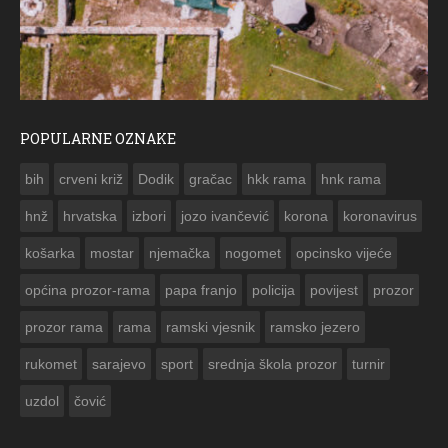
POPULARNE OZNAKE
ČE
bih
crveni križ
Dodik
gračac
hkk rama
hnk rama


hnž
hrvatska
izbori
jozo ivančević
korona
koronavirus
košarka
mostar
njemačka
nogomet
opcinsko vijeće
općina prozor-rama
papa franjo
policija
povijest
prozor
prozor rama
rama
ramski vjesnik
ramsko jezero
rukomet
sarajevo
sport
srednja škola prozor
turnir
uzdol
čović