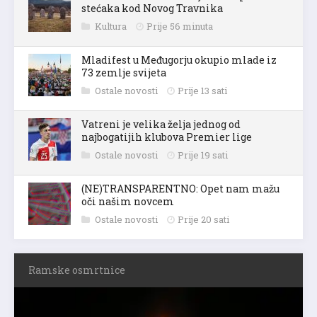
stećaka kod Novog Travnika
Kultura
Prije 56 minuta
Mladifest u Međugorju okupio mlade iz
73 zemlje svijeta
Ostale novosti
Prije 13 sati
Vatreni je velika želja jednog od
najbogatijih klubova Premier lige
Ostale novosti
Prije 19 sati
(NE)TRANSPARENTNO: Opet nam mažu
oči našim novcem
Ostale novosti
Prije 20 sati
Ramske osmrtnice