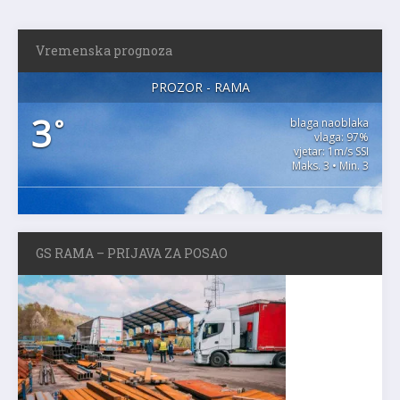
Vremenska prognoza
PROZOR - RAMA
3
°
blaga naoblaka
vlaga: 97%
vjetar: 1m/s SSI
Maks. 3 • Min. 3
GS RAMA – PRIJAVA ZA POSAO