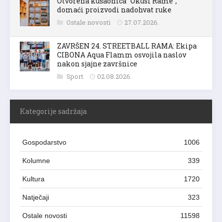
Otvorena kušaonica “Okusi Rame”,
domaći proizvodi nadohvat ruke
Ostale novosti
27.07.2026.
ZAVRŠEN 24. STREETBALL RAMA: Ekipa
CIBONA Aqua Flamm osvojila naslov
nakon sjajne završnice
Sport
02.08.2026.
Kategorije sadržaja
Gospodarstvo
1006
Kolumne
339
Kultura
1720
Natječaji
323
Ostale novosti
11598