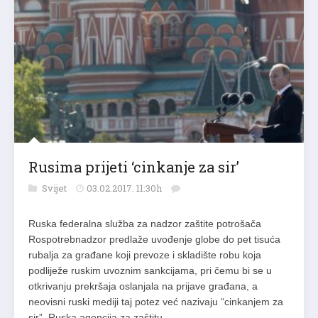
Rusima prijeti ‘cinkanje za sir’
Svijet
03.02.2017. 11:30h
Ruska federalna služba za nadzor zaštite potrošača
Rospotrebnadzor predlaže uvođenje globe do pet tisuća
rubalja za građane koji prevoze i skladište robu koja
podliježe ruskim uvoznim sankcijama, pri čemu bi se u
otkrivanju prekršaja oslanjala na prijave građana, a
neovisni ruski mediji taj potez već nazivaju “cinkanjem za
sir”. Ruska agencija za zaštitu…