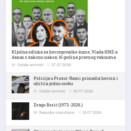
Ključna odluka za hercegovačke šume, Vlada HNŽ-a
danas o zakonu nakon 16 godina pravnog vakuuma
Ostale novosti
27.07.2026.
Policija u Prozor-Rami pronašla heroin i
uhitila jednu osobu
Ostale novosti
30.07.2026.
Drago Borić (1973.-2026.)
Ramske osmrtnice
31.07.2026.