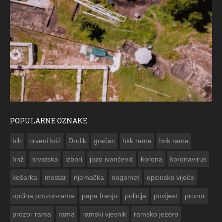
POPULARNE OZNAKE
ČESTITKA RAMSKOG 
bih
crveni križ
Dodik
gračac
hkk rama
hnk rama


hnž
hrvatska
izbori
jozo ivančević
korona
koronavirus
košarka
mostar
njemačka
nogomet
opcinsko vijeće
općina prozor-rama
papa franjo
policija
povijest
prozor
prozor rama
rama
ramski vjesnik
ramsko jezero