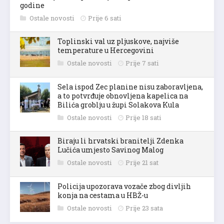
godine
Ostale novosti
Prije 6 sati
Toplinski val uz pljuskove, najviše
temperature u Hercegovini
Ostale novosti
Prije 7 sati
Sela ispod Zec planine nisu zaboravljena,
a to potvrđuje obnovljena kapelica na
Bilića groblju u župi Solakova Kula
Ostale novosti
Prije 18 sati
Biraju li hrvatski branitelji Zdenka
Lučića umjesto Savinog Malog
Ostale novosti
Prije 21 sat
Policija upozorava vozače zbog divljih
konja na cestama u HBŽ-u
Ostale novosti
Prije 23 sata