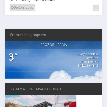
Pročitajte više
Vremenska prognoza
PROZOR - RAMA
3
°
blaga naoblaka
vlaga: 97%
vjetar: 1m/s SSI
Maks. 3 • Min. 3
GS RAMA – PRIJAVA ZA POSAO