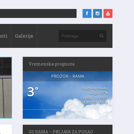
sti
Galerije
Vremenska prognoza
PROZOR - RAMA
3
°
blaga naoblaka
vlaga: 97%
vjetar: 1m/s SSI
Maks. 3 • Min. 3
GS RAMA – PRIJAVA ZA POSAO