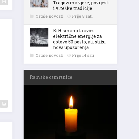
Tragovima vjere, povijesti
i viteške tradicije
Ostale novosti
Prije 8 sati
BiH smanjila uvoz
električne energije za
gotovo 50 posto, ali stižu
nova upozorenja
Ostale novosti
Prije 14 sati
Ramske osmrtnice