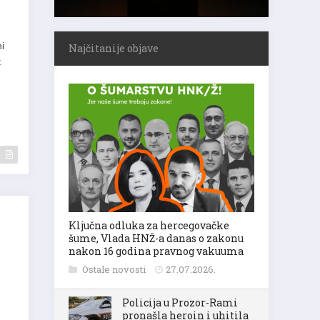
i
Najčitanije objave
t
Ključna odluka za hercegovačke
šume, Vlada HNŽ-a danas o zakonu
nakon 16 godina pravnog vakuuma
Ostale novosti
27.07.2026.
Policija u Prozor-Rami
pronašla heroin i uhitila