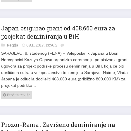
Japan osigurao grant od 408.660 eura za
projekat deminiranja u BiH
Regija
08.11.2017. 13:56h
SARAJEVO, 8. studenog (FENA) – Veleposlanik Japana u Bosni i
Hercegovini Kazuya Ogawa organizira ceremoniju potpisivanja grant
ugovora za projekt podrške procesu deminiranja u BiH, koja će biti
upriličena sutra u veleposlanstvu te zemlje u Sarajevu. Naime, Vlada
Japana je odlučila dodijeliti 408.660 eura (približno 800.000 KM) za
projekat podrške…
Pročitajte više
Prozor-Rama : Završeno deminiranje na