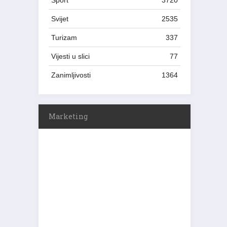
Sport
3720
Svijet
2535
Turizam
337
Vijesti u slici
77
Zanimljivosti
1364
Marketing