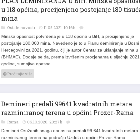
PLAN DEMINIRANJA U BiH: Minska opasnos
u 118 općina, procijenjeno postojanje 180 tisuć
mina
Ostale novosti
11.05.2021. 10:16h
Minska opasnost potvrđena je u 118 općina u BiH, a procijenjeno je
postojanje 180.000 mina. Navedeno je to u Planu deminiranja u Bosni 
Hercegovini za 2021. godinu, čiji je autor Centar za uklanjanje mina u
(BHMAC). Dodaje se da, prema izvršenim procjenama u siječnju 2021
godine, sumnjiva opasna…
Pročitajte više
Demineri predali 99641 kvadratnih metara
razminiranog terena u općini Prozor-Rama
Rama
06.10.2020. 20:27h
Demineri Oružanih snaga danas su predali 99 641 kvadratnih metara
razminiranog terena na području Uzdola u općini Prozor-Rama.