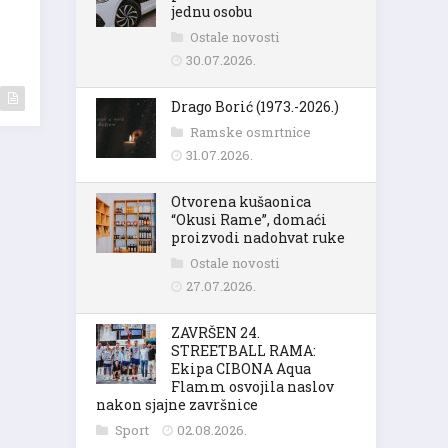
jednu osobu
Ostale novosti
30.07.2026.
Drago Borić (1973.-2026.)
Ramske osmrtnice
31.07.2026.
Otvorena kušaonica
“Okusi Rame”, domaći
proizvodi nadohvat ruke
Ostale novosti
27.07.2026.
ZAVRŠEN 24.
STREETBALL RAMA:
Ekipa CIBONA Aqua
Flamm osvojila naslov
nakon sjajne završnice
Sport
02.08.2026.