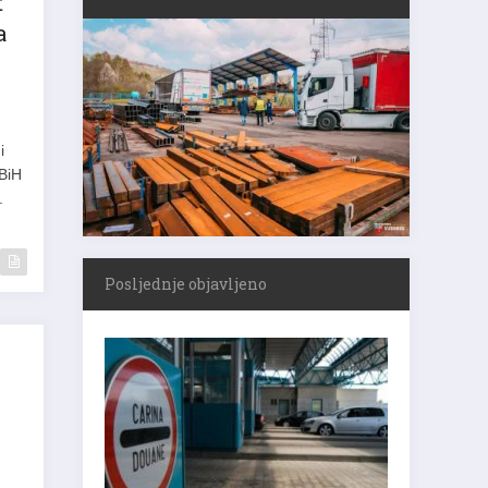
t
a
i
 BiH
.
Posljednje objavljeno