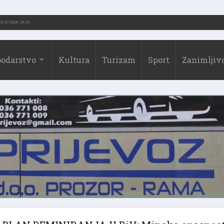
 (1973.-2026.)
31.07.2026. 19:10
odarstvo
Kultura
Turizam
Sport
Zanimljivo