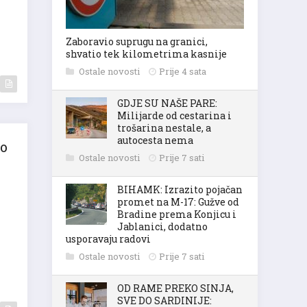
Zaboravio suprugu na granici,
shvatio tek kilometrima kasnije
Ostale novosti
Prije 4 sata
GDJE SU NAŠE PARE:
Milijarde od cestarina i
trošarina nestale, a
autocesta nema
 o
Ostale novosti
Prije 7 sati
BIHAMK: Izrazito pojačan
promet na M-17: Gužve od
Bradine prema Konjicu i
Jablanici, dodatno
usporavaju radovi
Ostale novosti
Prije 7 sati
OD RAME PREKO SINJA,
SVE DO SARDINIJE: