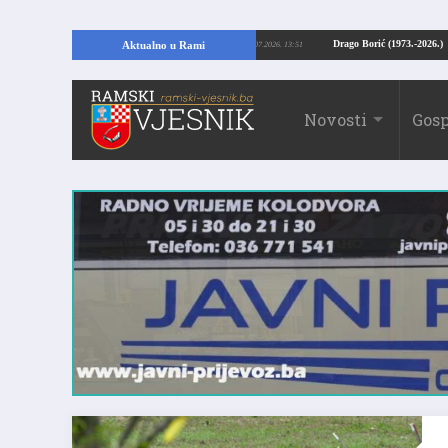
MI: Kopajući temelje kuće, pronašao vrijedne arheološke ostatke
Drago Borić
Aktualno u Rami
24.07.2026. 13:51
Novosti
Gosp