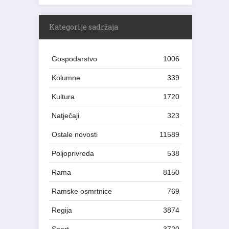
Kategorije sadržaja
Gospodarstvo
1006
Kolumne
339
Kultura
1720
Natječaji
323
Ostale novosti
11589
Poljoprivreda
538
Rama
8150
Ramske osmrtnice
769
Regija
3874