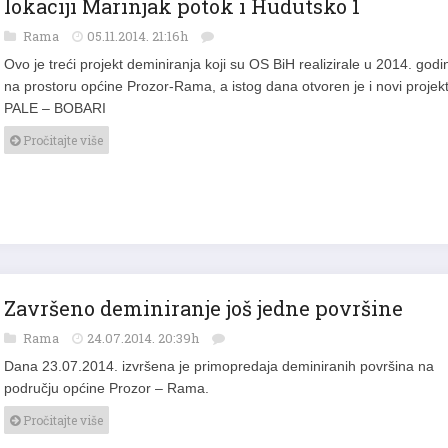
lokaciji Marinjak potok i Hudutsko 1
Rama
05.11.2014. 21:16h
Ovo je treći projekt deminiranja koji su OS BiH realizirale u 2014. godin
na prostoru općine Prozor-Rama, a istog dana otvoren je i novi projek
PALE – BOBARI
Pročitajte više
Završeno deminiranje još jedne površine
Rama
24.07.2014. 20:39h
Dana 23.07.2014. izvršena je primopredaja deminiranih površina na
području općine Prozor – Rama.
Pročitajte više