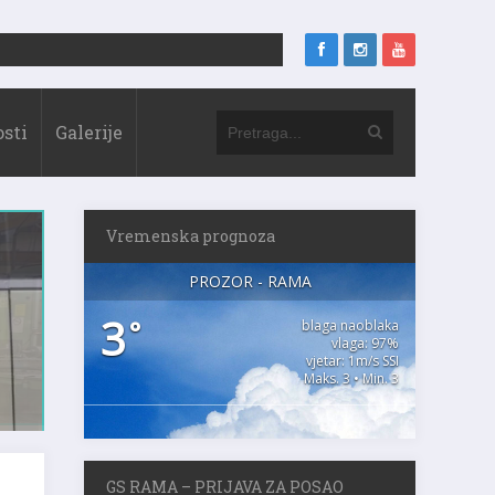
sti
Galerije
Vremenska prognoza
PROZOR - RAMA
3
°
blaga naoblaka
vlaga: 97%
vjetar: 1m/s SSI
Maks. 3 • Min. 3
GS RAMA – PRIJAVA ZA POSAO