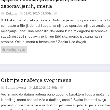
zaboravljenih, imena
Kultura
02.02.2020. 13:00h
“Biblijska imena” djelo je Slavice Dodig, koje osim popisa svih imena k
se nalaze u Bibliji, donosi i uputu za njihovu uporabu, njihova značenja
mijenjanja. Piše: Tina Matić Ilić Nakladna kuća iz Zagreba Kršćanska
sadašnjost 2019. objavila je knjigu Biblijska imena, ispisanu na 79
stranica. Otkud imena u hrvatskom? Zapita li se čovjek…
Pročitajte više
Otkrijte značenje svog imena
Zanimljivosti
11.11.2018. 17:56h
Već znamo da datum rođena puno govori o karakteru ljudi, a možemo l
iz nečijeg imena saznati više o dotičnoj osobi? Svako ime nosi svoju
povijest i opće značenje u različitim dijelovima svijeta. Ali jeste li se ik
zapitali postoji li iza vašeg imena i neko skriveno značenje Već…