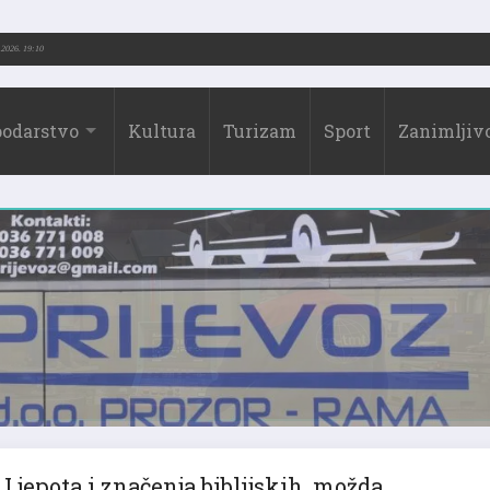
73.-2026.)
31.07.2026. 19:10
odarstvo
Kultura
Turizam
Sport
Zanimljivo
Ljepota i značenja biblijskih, možda