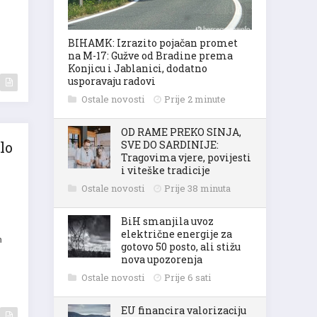
BIHAMK: Izrazito pojačan promet
na M-17: Gužve od Bradine prema
Konjicu i Jablanici, dodatno
usporavaju radovi
Ostale novosti
Prije 2 minute
OD RAME PREKO SINJA,
lo
SVE DO SARDINIJE:
Tragovima vjere, povijesti
i viteške tradicije
Ostale novosti
Prije 38 minuta
BiH smanjila uvoz
električne energije za
h
gotovo 50 posto, ali stižu
nova upozorenja
Ostale novosti
Prije 6 sati
EU financira valorizaciju