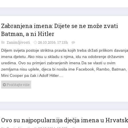
Zabranjena imena: Dijete se ne može zvati
Batman, a ni Hitler
Zanimljivosti
26.10.2016. 17:13h
Diljem svijeta postoje striktna pravila kojih treba držati prilikom davanj
imena djetetu. Ako nisu u skladu s njima, idu na odobrenje državnim
uredima. Ovo su primjeri zabranjenih imena Da se vlasti u ovim
zemljama nisu uplele, djeca bi nosila ime Facebook, Rambo, Batman,
Mini Cooper pa čak i Adolf Hitler…
Pročitajte više
Ovo su najpopularnija dječja imena u Hrvatsk
Zanimljivosti
28.12.2014. 19:28h