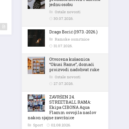
jednu osobu
Ostale novosti
30.07.2026.
Drago Borić (1973.-2026.)
Ramske osmrtnice
31.07.2026.
Otvorena kušaonica
“Okusi Rame”, domaći
proizvodi nadohvat ruke
Ostale novosti
27.07.2026.
ZAVRŠEN 24.
STREETBALL RAMA:
Ekipa CIBONA Aqua
Flamm osvojila naslov
nakon sjajne završnice
Sport
02.08.2026.