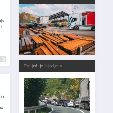
oja
 i
Posljednje objavljeno
i i
ada