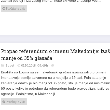
Pročitajte više
Propao referendum o imenu Makedonije: Izaš
manje od 35% glasača
Svijet
01.10.2018. 09:49h
Birališta na kojima su se makedonski građani izjašnjavali o promjeni
imena svoje zemlje zatvorena su u nedjelju u 19 sati. Pola sata prije
zatvaranja odaziv je bio manji od 35 posto, što je manje od minimalni
50 posto koliko je potrebno da referendum bude pravovaljan, javile su
agencije. Podsjetimo, u Makedoniji…
Pročitajte više