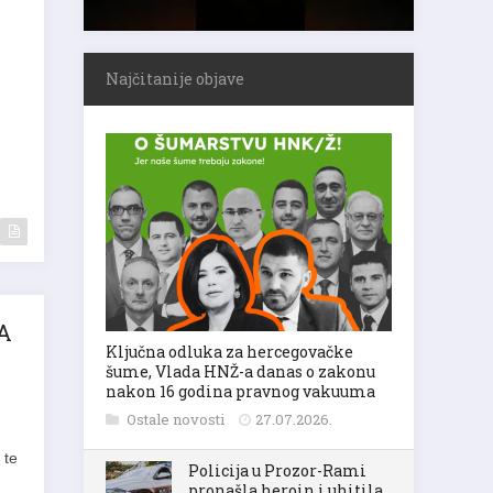
Najčitanije objave
A
Ključna odluka za hercegovačke
šume, Vlada HNŽ-a danas o zakonu
nakon 16 godina pravnog vakuuma
Ostale novosti
27.07.2026.
 te
Policija u Prozor-Rami
pronašla heroin i uhitila