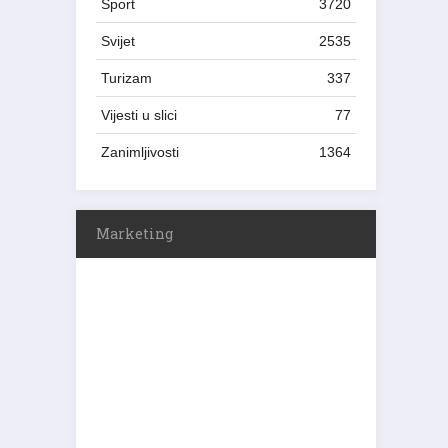
Sport
3720
Svijet
2535
Turizam
337
Vijesti u slici
77
Zanimljivosti
1364
Marketing