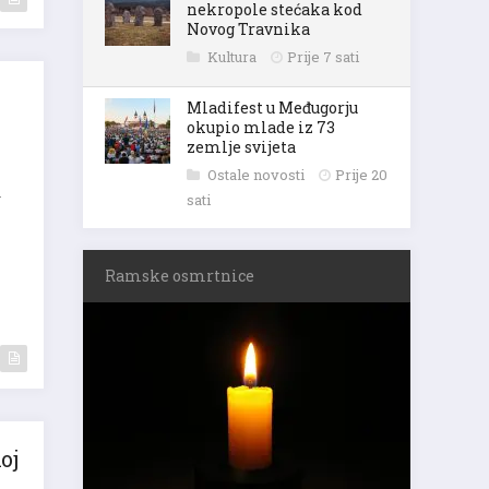
nekropole stećaka kod
Novog Travnika
Kultura
Prije 7 sati
Mladifest u Međugorju
okupio mlade iz 73
zemlje svijeta
Ostale novosti
Prije 20
a
sati
Ramske osmrtnice
oj