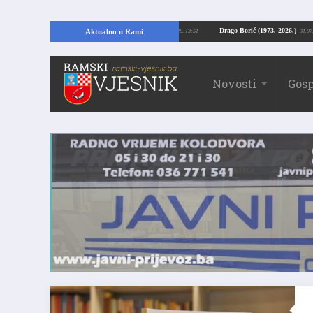
Kopajući temelje kuće, pronašao vrijedne arheološke ostatke
Drago Borić (19
Aktualno u Rami
24.07.2026. 13:51
Novosti
Gosp