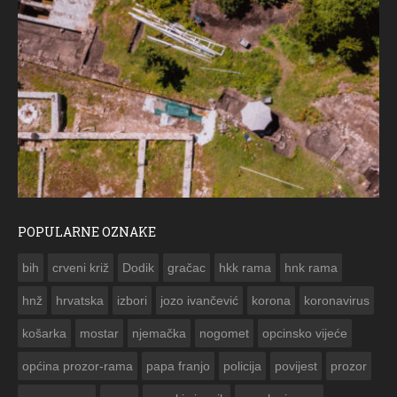
POPULARNE OZNAKE
ČESTITKA RAMSKOG VJESNIKA ZA USKRS 2023. GODINE
bih
crveni križ
Dodik
gračac
hkk rama
hnk rama


hnž
hrvatska
izbori
jozo ivančević
korona
koronavirus
košarka
mostar
njemačka
nogomet
opcinsko vijeće
općina prozor-rama
papa franjo
policija
povijest
prozor