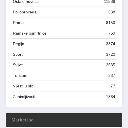
Ostale novosti
11589
Poljoprivreda
538
Rama
8150
Ramske osmrtnice
769
Regija
3874
Sport
3720
Svijet
2535
Turizam
337
Vijesti u slici
77
Zanimljivosti
1364
Marketing