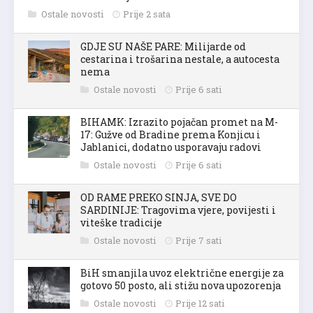
Ostale novosti
Prije 2 sata
GDJE SU NAŠE PARE: Milijarde od
cestarina i trošarina nestale, a autocesta
nema
Ostale novosti
Prije 6 sati
BIHAMK: Izrazito pojačan promet na M-
17: Gužve od Bradine prema Konjicu i
Jablanici, dodatno usporavaju radovi
Ostale novosti
Prije 6 sati
OD RAME PREKO SINJA, SVE DO
SARDINIJE: Tragovima vjere, povijesti i
viteške tradicije
Ostale novosti
Prije 7 sati
BiH smanjila uvoz električne energije za
gotovo 50 posto, ali stižu nova upozorenja
Ostale novosti
Prije 12 sati