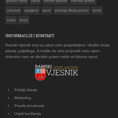
prozor rama
rama
ramski vjesnik
ramsko jezero
rukomet
sarajevo
sport
srednja škola prozor
turnir
uzdol
čović
INFORMACIJE I KONTAKT
Ramski Vjesnik stoji na usluzi svim posjetiteljima. Ukoliko imate
pitanja, prijedloga, ili mislite da smo propustili neku vijest -
slobodno nam se obratite putem nekih od linkova ispod.
Pošalji članak
Marketing
Pravila privatnosti
Uvjeti korištenja