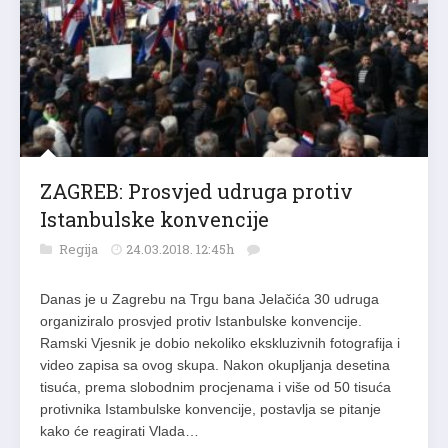
ZAGREB: Prosvjed udruga protiv
Istanbulske konvencije
Regija
24.03.2018. 12:45h
Danas je u Zagrebu na Trgu bana Jelačića 30 udruga
organiziralo prosvjed protiv Istanbulske konvencije.
Ramski Vjesnik je dobio nekoliko ekskluzivnih fotografija i
video zapisa sa ovog skupa. Nakon okupljanja desetina
tisuća, prema slobodnim procjenama i više od 50 tisuća
protivnika Istambulske konvencije, postavlja se pitanje
kako će reagirati Vlada…