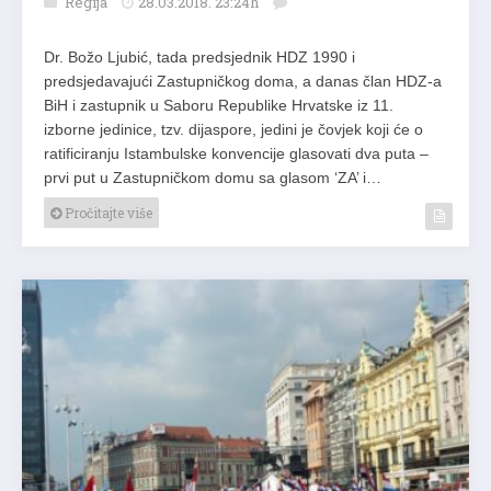
Regija
28.03.2018. 23:24h
Dr. Božo Ljubić, tada predsjednik HDZ 1990 i
predsjedavajući Zastupničkog doma, a danas član HDZ-a
BiH i zastupnik u Saboru Republike Hrvatske iz 11.
izborne jedinice, tzv. dijaspore, jedini je čovjek koji će o
ratificiranju Istambulske konvencije glasovati dva puta –
prvi put u Zastupničkom domu sa glasom ‘ZA’ i…
Pročitajte više