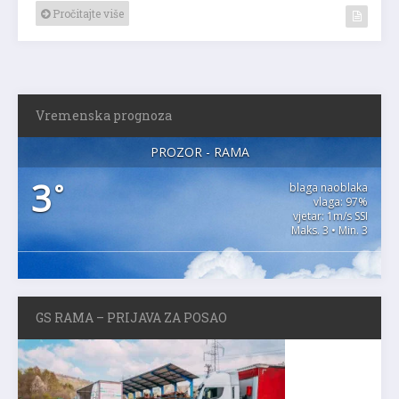
Pročitajte više
Vremenska prognoza
PROZOR - RAMA
3
°
blaga naoblaka
vlaga: 97%
vjetar: 1m/s SSI
Maks. 3 • Min. 3
GS RAMA – PRIJAVA ZA POSAO