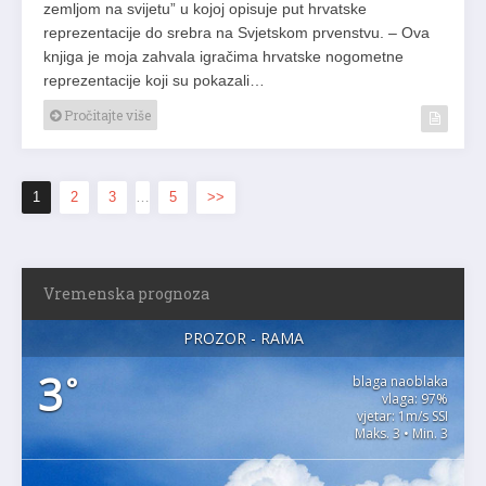
zemljom na svijetu” u kojoj opisuje put hrvatske
reprezentacije do srebra na Svjetskom prvenstvu. – Ova
knjiga je moja zahvala igračima hrvatske nogometne
reprezentacije koji su pokazali…
Pročitajte više
1
2
3
…
5
>>
Vremenska prognoza
PROZOR - RAMA
3
°
blaga naoblaka
vlaga: 97%
vjetar: 1m/s SSI
Maks. 3 • Min. 3