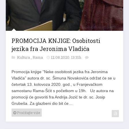
PROMOCIJA KNJIGE: Osobitosti
jezika fra Jeronima Vladića
Kultura
,
Rama
12.08.2020. 13:31h
Promocija knjige “Neke osobitosti jezika fra Jeronima
Vladića” autora dr. sc. Šimuna Novakovića održat će se u
četvrtak 13. kolovoza 2020. god., u Franjevačkom
samostanu Rama-Šćit s početkom u 19h. Uz autora na
promociji će govoriti fra Andrija Jozić te dr. sc. Josip
Grubeša. Za glazbeni dio bit će…
Pročitajte više