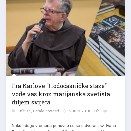
Fra Karlove “Hodočasničke staze”
vode vas kroz marijanska svetišta
diljem svijeta
Kultura
,
Ostale novosti
15.08.2020. 10:00h
Nakon dugo vremena ponovno su se u dvorani sv. Ivana