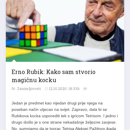
Erno Rubik: Kako sam stvorio
magičnu kocku
Zanimljivosti
12.10.2020. 18:33h
Jedan je predmet kao nijedan drugi prije njega na
poseban način utjecao na svijet. Zapravo, dala bi se
Rubikova kocka usporediti tek s igricom Tetrisom. I jedno i
drugo došlo je s one strane nekadašnje željezne zavjese.
No, sumnjamo da je tvorac Tetrisa Aleksej Pažitnov ikada