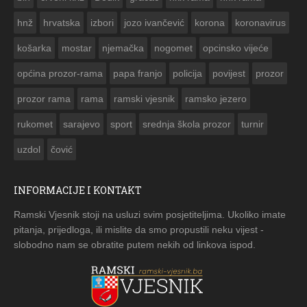


hnž
hrvatska
izbori
jozo ivančević
korona
koronavirus
košarka
mostar
njemačka
nogomet
opcinsko vijeće
općina prozor-rama
papa franjo
policija
povijest
prozor
prozor rama
rama
ramski vjesnik
ramsko jezero
rukomet
sarajevo
sport
srednja škola prozor
turnir
uzdol
čović
INFORMACIJE I KONTAKT
Ramski Vjesnik stoji na usluzi svim posjetiteljima. Ukoliko imate
pitanja, prijedloga, ili mislite da smo propustili neku vijest -
slobodno nam se obratite putem nekih od linkova ispod.