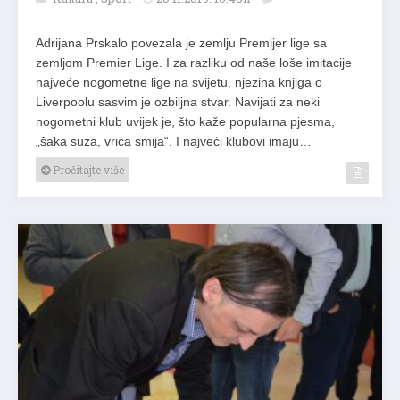
Adrijana Prskalo povezala je zemlju Premijer lige sa
zemljom Premier Lige. I za razliku od naše loše imitacije
najveće nogometne lige na svijetu, njezina knjiga o
Liverpoolu sasvim je ozbiljna stvar. Navijati za neki
nogometni klub uvijek je, što kaže popularna pjesma,
„šaka suza, vrića smija“. I najveći klubovi imaju…
Pročitajte više