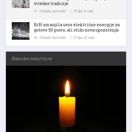
viteške tradicije
Ostale novosti
Prije 9 sati
BiH smanjila uvoz električne energije za
gotovo 50 posto, ali stižu nova upozorenja
Ostale novosti
Prije 15 sati
Ramske osmrtnice