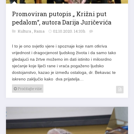
Promoviran putopis „ Križni put
pedalom“, autora Darija Juričevića
Kultura
,
Rama
02.10.2020. 14:33h
I to je ono svjetlo vjere i spoznaje koje nam otkriva
vrijednost i dragocjenost ljudskog života i da samo tako
gledajući na žrtve možemo im dati istinito i milosrdno
sjećanje koje liječi rane i vraća pogaženo ljudsko
dostojanstvo, kazao je između ostaloga, dr. Bekavac te
iskreno zaključio kako dva prijatelja…
Pročitajte više