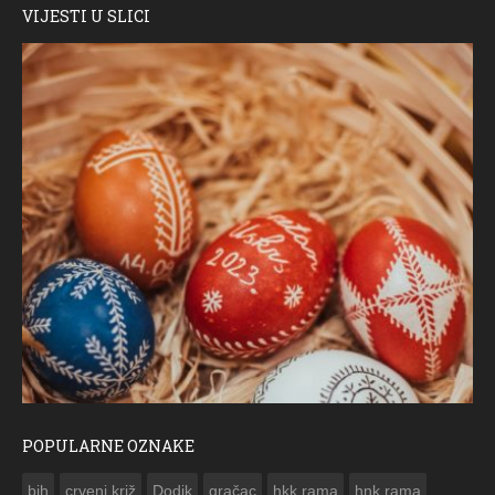
VIJESTI U SLICI
POPULARNE OZNAKE
ČESTITKA RAMSKOG VJESNIKA ZA USKRS 2023. GODINE
bih
crveni križ
Dodik
gračac
hkk rama
hnk rama