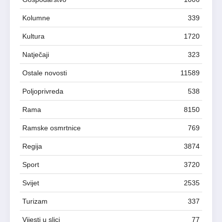
Kolumne
339
Kultura
1720
Natječaji
323
Ostale novosti
11589
Poljoprivreda
538
Rama
8150
Ramske osmrtnice
769
Regija
3874
Sport
3720
Svijet
2535
Turizam
337
Vijesti u slici
77