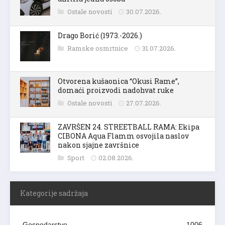
Ostale novosti
30.07.2026.
Drago Borić (1973.-2026.)
Ramske osmrtnice
31.07.2026.
Otvorena kušaonica “Okusi Rame”,
domaći proizvodi nadohvat ruke
Ostale novosti
27.07.2026.
ZAVRŠEN 24. STREETBALL RAMA: Ekipa
CIBONA Aqua Flamm osvojila naslov
nakon sjajne završnice
Sport
02.08.2026.
Kategorije sadržaja
Gospodarstvo
1006