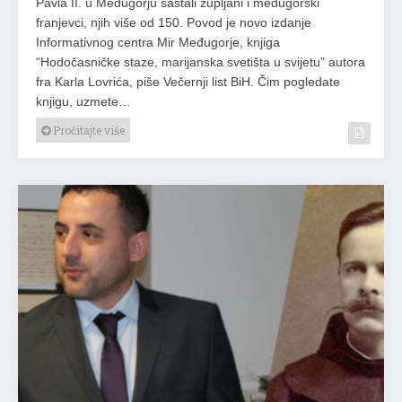
Pavla II. u Međugorju sastali župljani i međugorski
franjevci, njih više od 150. Povod je novo izdanje
Informativnog centra Mir Međugorje, knjiga
“Hodočasničke staze, marijanska svetišta u svijetu” autora
fra Karla Lovrića, piše Večernji list BiH. Čim pogledate
knjigu, uzmete…
Pročitajte više