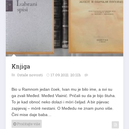
Knjiga
Ostale novosti
17.09.2021. 20:11h
Bio u Ramnom jedan čoek, Ivan mu je bilo ime, a svi su
ga zvali Međed. Međed Vlainić. Pričali su da je bijo štuha.
To je kad obnoć neko dolazi i mòri čeljad. A bir pijevac
zapjevaj – mòrē nestani. O Međedu ne znam puno više.
Čini mise daje baba…
Pročitajte više