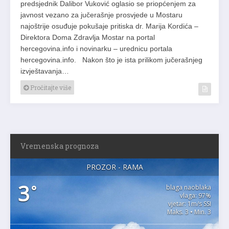
predsjednik Dalibor Vuković oglasio se priopćenjem za
javnost vezano za jučerašnje prosvjede u Mostaru
najoštrije osuđuje pokušaje pritiska dr. Marija Kordića –
Direktora Doma Zdravlja Mostar na portal
hercegovina.info i novinarku – urednicu portala
hercegovina.info. Nakon što je ista prilikom jučerašnjeg
izvještavanja…
Pročitajte više
Vremenska prognoza
PROZOR - RAMA
3
°
blaga naoblaka
vlaga: 97%
vjetar: 1m/s SSI
Maks. 3 • Min. 3