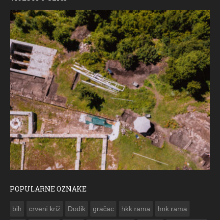
POPULARNE OZNAKE
ČESTITKA RAMSKOG VJESNIKA ZA USKRS 2023. GODINE
bih
crveni križ
Dodik
gračac
hkk rama
hnk rama

