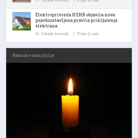
Ostale novosti
Prije 10 sati
Elektroprivreda HZHB objavila nova
pojednostavljena pravila priključenja
elektrana
Ostale novosti
Prije 11 sati
Ramske osmrtnice