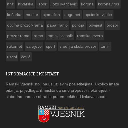
hnž
hrvatska
izbori
jozo ivančević
korona
koronavirus
košarka
mostar
njemačka
nogomet
opcinsko vijeće
općina prozor-rama
papa franjo
policija
povijest
prozor
prozor rama
rama
ramski vjesnik
ramsko jezero
rukomet
sarajevo
sport
srednja škola prozor
turnir
uzdol
čović
INFORMACIJE I KONTAKT
Ramski Vjesnik stoji na usluzi svim posjetiteljima. Ukoliko imate
pitanja, prijedloga, ili mislite da smo propustili neku vijest -
slobodno nam se obratite putem nekih od linkova ispod.