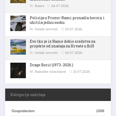
Rama
24.07.2026.
Policija u Prozor-Rami pronašla heroin i
uhitila jednu osobu
Ostale novosti
30.07.2026.
Evo tko je iz Rame dobio sredstva za
projekte od značaja za Hrvate u BiH
Ostale novosti
24.07.2026.
Drago Borić (1973.-2026.)
Ramske osmrtnice
31.07.2026.
Kategorije sadržaja
Gospodarstvo
1006