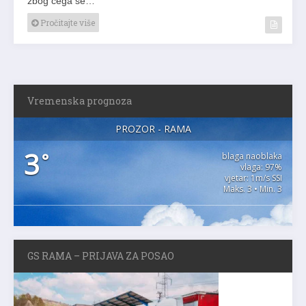
Pročitajte više
Vremenska prognoza
PROZOR - RAMA
3
°
blaga naoblaka
vlaga: 97%
vjetar: 1m/s SSI
Maks. 3 • Min. 3
GS RAMA – PRIJAVA ZA POSAO