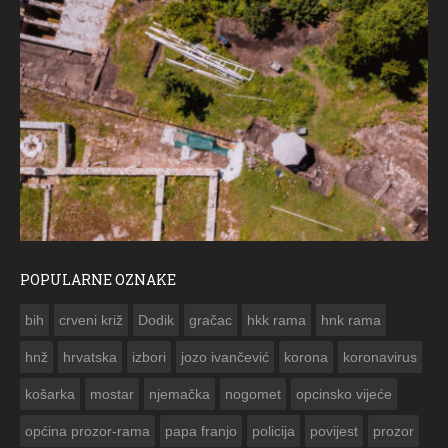
POPULARNE OZNAKE
ČE
bih
crveni križ
Dodik
gračac
hkk rama
hnk rama


hnž
hrvatska
izbori
jozo ivančević
korona
koronavirus
košarka
mostar
njemačka
nogomet
opcinsko vijeće
općina prozor-rama
papa franjo
policija
povijest
prozor