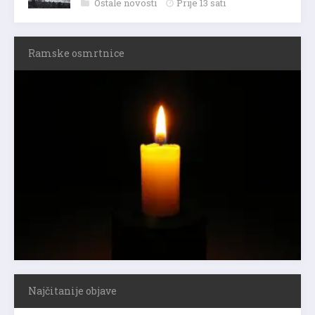
Ostale novosti
Prije 13 sati
Ramske osmrtnice
Najčitanije objave