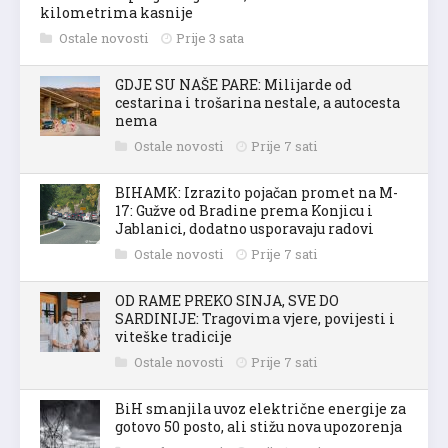
kilometrima kasnije
Ostale novosti
Prije 3 sata
GDJE SU NAŠE PARE: Milijarde od
cestarina i trošarina nestale, a autocesta
nema
Ostale novosti
Prije 7 sati
BIHAMK: Izrazito pojačan promet na M-
17: Gužve od Bradine prema Konjicu i
Jablanici, dodatno usporavaju radovi
Ostale novosti
Prije 7 sati
OD RAME PREKO SINJA, SVE DO
SARDINIJE: Tragovima vjere, povijesti i
viteške tradicije
Ostale novosti
Prije 7 sati
BiH smanjila uvoz električne energije za
gotovo 50 posto, ali stižu nova upozorenja