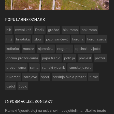
POPULARNE OZNAKE
ČESTITKA RAMSKOG VJESNIKA ZA US
bih
crveni križ
Dodik
gračac
hkk rama
hnk rama


hnž
hrvatska
izbori
jozo ivančević
korona
koronavirus
košarka
mostar
njemačka
nogomet
opcinsko vijeće
općina prozor-rama
papa franjo
policija
povijest
prozor
prozor rama
rama
ramski vjesnik
ramsko jezero
rukomet
sarajevo
sport
srednja škola prozor
turnir
uzdol
čović
INFORMACIJE I KONTAKT
Ramski Vjesnik stoji na usluzi svim posjetiteljima. Ukoliko imate