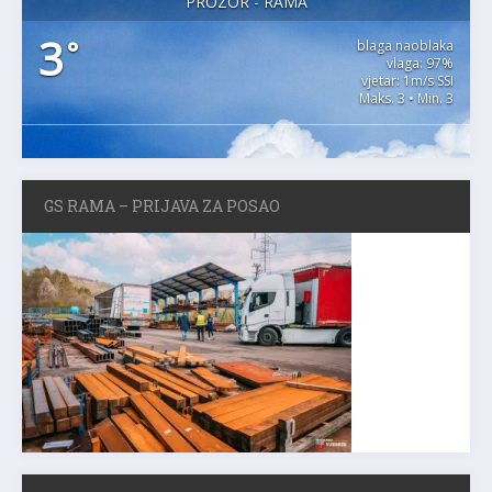
PROZOR - RAMA
3
°
blaga naoblaka
vlaga: 97%
vjetar: 1m/s SSI
Maks. 3 • Min. 3
GS RAMA – PRIJAVA ZA POSAO