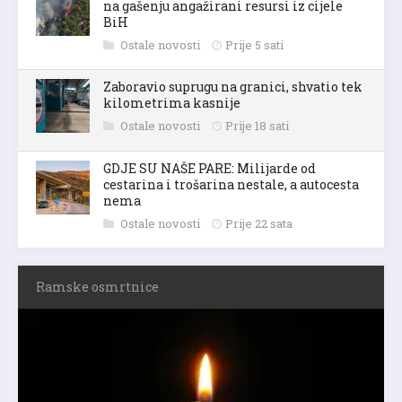
na gašenju angažirani resursi iz cijele
BiH
Ostale novosti
Prije 5 sati
Zaboravio suprugu na granici, shvatio tek
kilometrima kasnije
Ostale novosti
Prije 18 sati
GDJE SU NAŠE PARE: Milijarde od
cestarina i trošarina nestale, a autocesta
nema
Ostale novosti
Prije 22 sata
Ramske osmrtnice