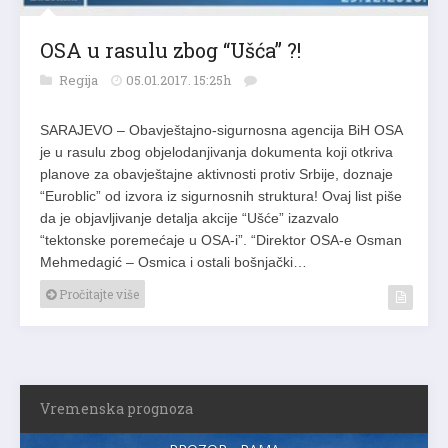
OSA u rasulu zbog “Ušća” ?!
Regija
05.01.2017. 15:25h
SARAJEVO – Obavještajno-sigurnosna agencija BiH OSA
je u rasulu zbog objelodanjivanja dokumenta koji otkriva
planove za obavještajne aktivnosti protiv Srbije, doznaje
“Euroblic” od izvora iz sigurnosnih struktura! Ovaj list piše
da je objavljivanje detalja akcije “Ušće” izazvalo
“tektonske poremećaje u OSA-i”. “Direktor OSA-e Osman
Mehmedagić – Osmica i ostali bošnjački…
Pročitajte više
Vremenska prognoza