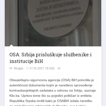
OSA: Srbija prisluškuje službenike i
institucije BiH
Regija
17.01.2017. 19:22h
Obavještajno-sigurnosna agencija (OSA) BiH potvrdila je
autentičnost dokumenta kojim je naređeno sprovođenje
kontraobavještajnih zadataka u odnosu na Srbiju, saznaje
Klix.ba. Uprkos tome što su pojedini političari iz entiteta
Republika Srpska tvrdili kako je OSABiH izdala naredbu
za prisluškivanje srbijanskih službenika, ove tvrdnje