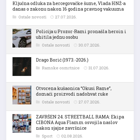
Ključna odluka za hercegovačke šume, Vlada HNŽ-a
danas o zakonu nakon 16 godina pravnog vakuuma
Ostale novosti
27.07.2026.
Policija u Prozor-Rami pronašla heroin i
uhitila jednu osobu
Ostale novosti
30.07.2026.
Drago Borić (1973.-2026.)
Ramske osmrtnice
31.07.2026.
Otvorena kušaonica “Okusi Rame”,
domaći proizvodi nadohvat ruke
Ostale novosti
27.07.2026.
ZAVRŠEN 24. STREETBALL RAMA: Ekipa
CIBONA Aqua Flamm osvojila naslov
nakon sjajne završnice
Sport
02.08.2026.