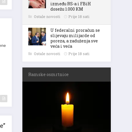
između RS-a i FBiH
dosežu 1.000 KM
Ostale novosti
Prije 18 sati
U federalni proračun se
slijevaju milijarde od
poreza, a zaduženja sve
jene
veća i veća
Ostale novosti
Prije 18 sati
Ramske osmrtnice
e”