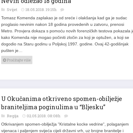
Svijet
18.05.2018. 19:15h
Tomasz Komenda zaplakao je od sreće i olakšanja kad ga je sudac
proglasio nevinim nakon 18 godina provedenih u zatvoru, prenosi
Metro. Provjera dokaza s pomoću novih forenzičkih testova pokazala j
kako Komenda nije mogao počiniti zločin za koji je optužen, a koji se
dogodio na Staru godinu u Poljskoj 1997. godine. Ovaj 42-godišnjak
pušten je…
Pročitajte više
U Okučanima otkriveno spomen-obilježje
braniteljima poginulima u “Bljesku”
Regija
02.05.2018. 08:08h
Otkrivanjem spomen-obilježja “Kristalne kocke vedrine“, polaganjem
vijenaca i paljenjem svijeća cijeli državni vrh, uz brojne branitelje i