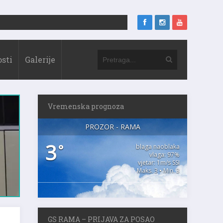
sti
Galerije
Vremenska prognoza
PROZOR - RAMA
3
°
blaga naoblaka
vlaga: 97%
vjetar: 1m/s SSI
Maks. 3 • Min. 3
GS RAMA – PRIJAVA ZA POSAO