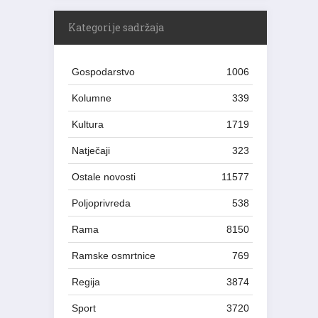
Kategorije sadržaja
Gospodarstvo
1006
Kolumne
339
Kultura
1719
Natječaji
323
Ostale novosti
11577
Poljoprivreda
538
Rama
8150
Ramske osmrtnice
769
Regija
3874
Sport
3720