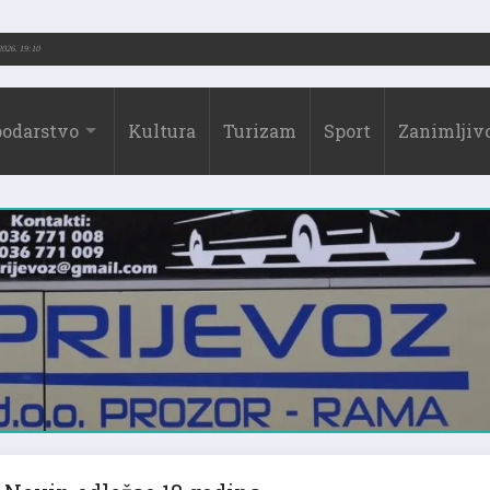
3.-2026.)
31.07.2026. 19:10
odarstvo
Kultura
Turizam
Sport
Zanimljivo
Nevin odležao 18 godina