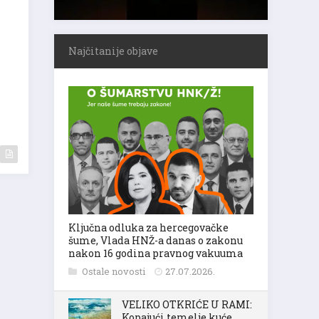
Najčitanije objave
Ključna odluka za hercegovačke
šume, Vlada HNŽ-a danas o zakonu
nakon 16 godina pravnog vakuuma
Ostale novosti
27.07.2026.
VELIKO OTKRIĆE U RAMI:
Kopajući temelje kuće,