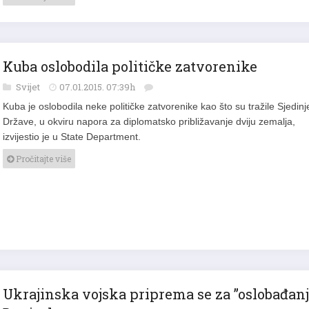
Kuba oslobodila političke zatvorenike
Svijet
07.01.2015. 07:39h
Kuba je oslobodila neke političke zatvorenike kao što su tražile Sjedin
Države, u okviru napora za diplomatsko približavanje dviju zemalja,
izvijestio je u State Department.
Pročitajte više
Ukrajinska vojska priprema se za ”oslobađanj
Donjecka