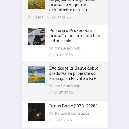
pronašao vrijedne
arheološke ostatke
Rama
24.07.2026.
Policija u Prozor-Rami
pronašla heroin i uhitila
jednu osobu
Ostale novosti
30.07.2026.
Evo tko je iz Rame dobio
sredstva za projekte od
značaja za Hrvate u BiH
Ostale novosti
24.07.2026.
Drago Borić (1973.-2026.)
Ramske osmrtnice
31.07.2026.