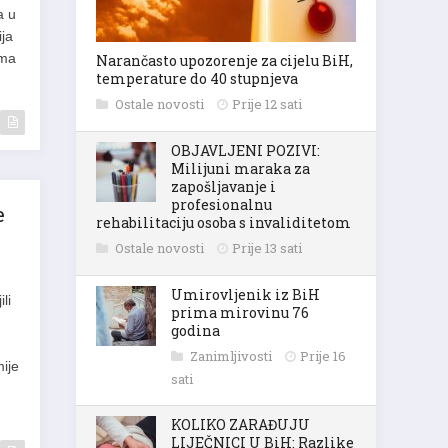
a u
ija
ima
Narančasto upozorenje za cijelu BiH,
temperature do 40 stupnjeva
Ostale novosti
Prije 12 sati
OBJAVLJENI POZIVI:
Milijuni maraka za
zapošljavanje i
e
profesionalnu
rehabilitaciju osoba s invaliditetom
Ostale novosti
Prije 13 sati
li
Umirovljenik iz BiH
prima mirovinu 76
godina
mije
Zanimljivosti
Prije 16
sati
KOLIKO ZARAĐUJU
LIJEČNICI U BiH: Razlike