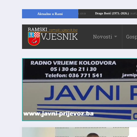
opajući temelje kuće, pronašao vrijedne arheološke ostatke
Drago Borić (197
Aktualno u Rami
24.07.2026. 13:51
Novosti
Gosp