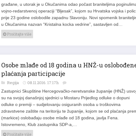
građane, u utorak je u Okučanima odao počast braniteljima poginulim
vojno-redarstvenoj operaciji “Bljesak”, kojom su Hrvatska vojska i polic
prije 23 godine oslobodile zapadnu Slavoniju. Novi spomenik branitelj
u Okučanima nazvan “Kristalna kocka vedrine”, sastavljen od…
Pročitajte više
Osobe mlađe od 18 godina u HNŽ-u oslobođen
plaćanja participacije
Regija
08.11.2016. 17:17h
Zastupnici Skupštine Hercegovačko-neretvanske županije (HNŽ) usvoji
su na svojoj današnjoj sjednici u Mostaru Prijedlog odluke o dopuni
odluke o premiji – sudjelovanju osiguranih osoba u troškovima
zdravstvene zaštite na teritoriju te županije, kojom se od plaćanja pre
(markice) oslobađaju osobe mlađe od 18 godina, javlja Fena.
Istovremeno, Klub zastupnika SDP-a,…
Pročitajte više