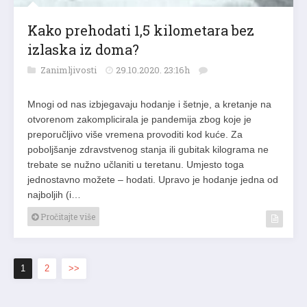
Kako prehodati 1,5 kilometara bez
izlaska iz doma?
Zanimljivosti
29.10.2020. 23:16h
Mnogi od nas izbjegavaju hodanje i šetnje, a kretanje na
otvorenom zakomplicirala je pandemija zbog koje je
preporučljivo više vremena provoditi kod kuće. Za
poboljšanje zdravstvenog stanja ili gubitak kilograma ne
trebate se nužno učlaniti u teretanu. Umjesto toga
jednostavno možete – hodati. Upravo je hodanje jedna od
najboljih (i…
Pročitajte više
1
2
>>