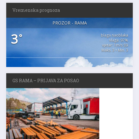
Vremenska prognoza
PROZOR - RAMA
3
°
blaga naoblaka
vlaga: 97%
vjetar: 1m/s SSI
Maks. 3 • Min. 3
GS RAMA – PRIJAVA ZA POSAO