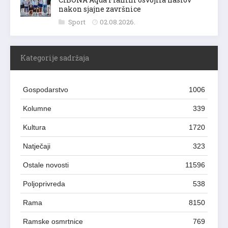
nakon sjajne završnice
Sport
02.08.2026.
Kategorije sadržaja
Gospodarstvo
1006
Kolumne
339
Kultura
1720
Natječaji
323
Ostale novosti
11596
Poljoprivreda
538
Rama
8150
Ramske osmrtnice
769