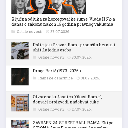
Ključna odluka za hercegovačke šume, Vlada HNŽ-a
danas o zakonu nakon 16 godina pravnog vakuuma
Ostale novosti
27.07.2026.
Policija u Prozor-Rami pronašla heroin i
uhitila jednu osobu
Ostale novosti
30.07.2026.
Drago Borić (1973.-2026.)
Ramske osmrtnice
31.07.2026.
Otvorena kušaonica “Okusi Rame”,
domaći proizvodi nadohvat ruke
Ostale novosti
27.07.2026.
ZAVRŠEN 24. STREETBALL RAMA: Ekipa
CIBONA Aqua Flamm osvojila naslov