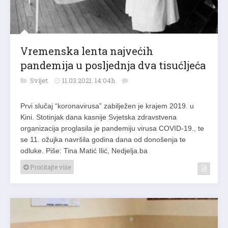
Vremenska lenta najvećih
pandemija u posljednja dva tisućljeća
Svijet
11.03.2021. 14:04h
Prvi slučaj “koronavirusa” zabilježen je krajem 2019. u
Kini. Stotinjak dana kasnije Svjetska zdravstvena
organizacija proglasila je pandemiju virusa COVID-19., te
se 11. ožujka navršila godina dana od donošenja te
odluke. Piše: Tina Matić Ilić, Nedjelja.ba
Pročitajte više