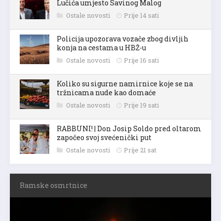
Lučića umjesto Savinog Malog
Ostale novosti
Prije 14 sati
Policija upozorava vozače zbog divljih
konja na cestama u HBŽ-u
Ostale novosti
Prije 16 sati
Koliko su sigurne namirnice koje se na
tržnicama nude kao domaće
Ostale novosti
Prije 19 sati
RABBUNI! | Don Josip Soldo pred oltarom
započeo svoj svećenički put
Ostale novosti
Prije 21 sat
Ramske osmrtnice