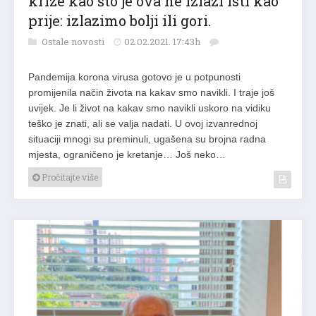
krize kao što je ova ne izlazi isti kao
prije: izlazimo bolji ili gori.
Ostale novosti
02.02.2021. 17:43h
Pandemija korona virusa gotovo je u potpunosti
promijenila način života na kakav smo navikli. I traje još
uvijek. Je li život na kakav smo navikli uskoro na vidiku
teško je znati, ali se valja nadati. U ovoj izvanrednoj
situaciji mnogi su preminuli, ugašena su brojna radna
mjesta, ograničeno je kretanje… Još neko…
Pročitajte više