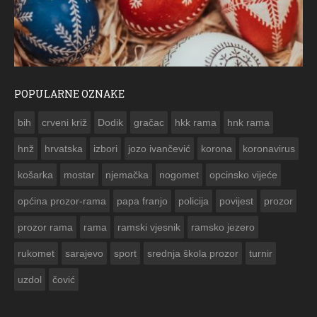
POPULARNE OZNAKE
ČESTITKA RAMSKOG VJESNIKA ZA USKRS 2023. GODINE
bih
crveni križ
Dodik
gračac
hkk rama
hnk rama


hnž
hrvatska
izbori
jozo ivančević
korona
koronavirus
košarka
mostar
njemačka
nogomet
opcinsko vijeće
općina prozor-rama
papa franjo
policija
povijest
prozor
prozor rama
rama
ramski vjesnik
ramsko jezero
rukomet
sarajevo
sport
srednja škola prozor
turnir
uzdol
čović