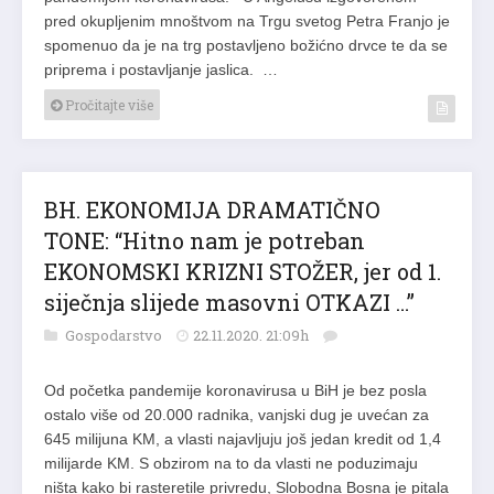
pred okupljenim mnoštvom na Trgu svetog Petra Franjo je
spomenuo da je na trg postavljeno božićno drvce te da se
priprema i postavljanje jaslica. …
Pročitajte više
BH. EKONOMIJA DRAMATIČNO
TONE: “Hitno nam je potreban
EKONOMSKI KRIZNI STOŽER, jer od 1.
siječnja slijede masovni OTKAZI …”
Gospodarstvo
22.11.2020. 21:09h
Od početka pandemije koronavirusa u BiH je bez posla
ostalo više od 20.000 radnika, vanjski dug je uvećan za
645 milijuna KM, a vlasti najavljuju još jedan kredit od 1,4
milijarde KM. S obzirom na to da vlasti ne poduzimaju
ništa kako bi rasteretile privredu, Slobodna Bosna je pitala