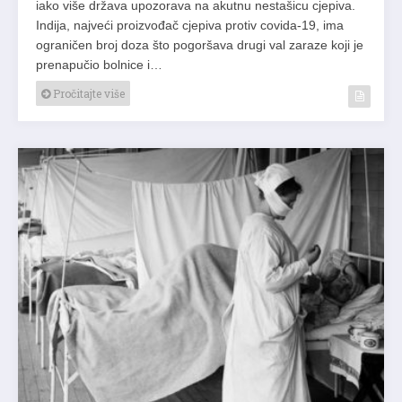
iako više država upozorava na akutnu nestašicu cjepiva.
Indija, najveći proizvođač cjepiva protiv covida-19, ima
ograničen broj doza što pogoršava drugi val zaraze koji je
prenapučio bolnice i…
Pročitajte više