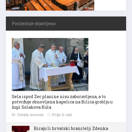
Posljednje objavljeno
Sela ispod Zec planine nisu zaboravljena, a to
potvrđuje obnovljena kapelica na Bilića groblju u
župi Solakova Kula
Ostale novosti
Prije 11 sati
Biraju li hrvatski branitelji Zdenka