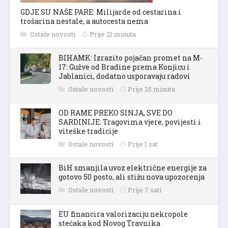
GDJE SU NAŠE PARE: Milijarde od cestarina i
trošarina nestale, a autocesta nema
Ostale novosti
Prije 21 minuta
BIHAMK: Izrazito pojačan promet na M-
17: Gužve od Bradine prema Konjicu i
Jablanici, dodatno usporavaju radovi
Ostale novosti
Prije 25 minuta
OD RAME PREKO SINJA, SVE DO
SARDINIJE: Tragovima vjere, povijesti i
viteške tradicije
Ostale novosti
Prije 1 sat
BiH smanjila uvoz električne energije za
gotovo 50 posto, ali stižu nova upozorenja
Ostale novosti
Prije 7 sati
EU financira valorizaciju nekropole
stećaka kod Novog Travnika