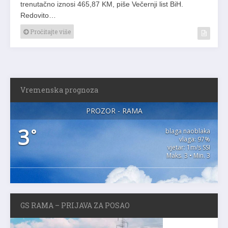
trenutačno iznosi 465,87 KM, piše Večernji list BiH.
Redovito…
Pročitajte više
Vremenska prognoza
PROZOR - RAMA
3
°
blaga naoblaka
vlaga: 97%
vjetar: 1m/s SSI
Maks. 3 • Min. 3
GS RAMA – PRIJAVA ZA POSAO