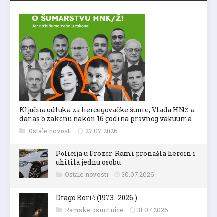
Ključna odluka za hercegovačke šume, Vlada HNŽ-a
danas o zakonu nakon 16 godina pravnog vakuuma
Ostale novosti
27.07.2026.
Policija u Prozor-Rami pronašla heroin i
uhitila jednu osobu
Ostale novosti
30.07.2026.
Drago Borić (1973.-2026.)
Ramske osmrtnice
31.07.2026.