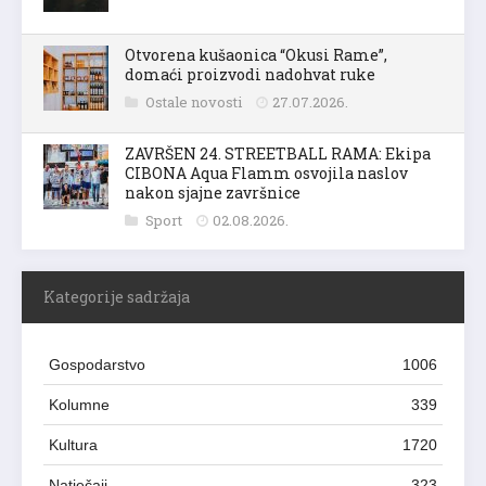
Otvorena kušaonica “Okusi Rame”,
domaći proizvodi nadohvat ruke
Ostale novosti
27.07.2026.
ZAVRŠEN 24. STREETBALL RAMA: Ekipa
CIBONA Aqua Flamm osvojila naslov
nakon sjajne završnice
Sport
02.08.2026.
Kategorije sadržaja
Gospodarstvo
1006
Kolumne
339
Kultura
1720
Natječaji
323