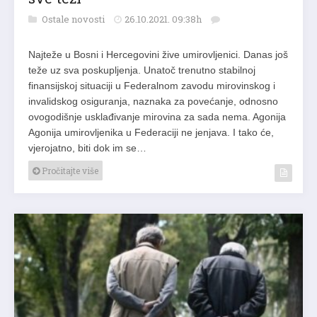
Ostale novosti
26.10.2021. 09:38h
Najteže u Bosni i Hercegovini žive umirovljenici. Danas još
teže uz sva poskupljenja. Unatoč trenutno stabilnoj
finansijskoj situaciji u Federalnom zavodu mirovinskog i
invalidskog osiguranja, naznaka za povećanje, odnosno
ovogodišnje usklađivanje mirovina za sada nema. Agonija
Agonija umirovljenika u Federaciji ne jenjava. I tako će,
vjerojatno, biti dok im se…
Pročitajte više