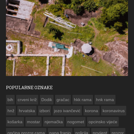
POPULARNE OZNAKE
ČESTITKA RAMSKOG VJESNIKA ZA USKRS 2023. GODINE
bih
crveni križ
Dodik
gračac
hkk rama
hnk rama


hnž
hrvatska
izbori
jozo ivančević
korona
koronavirus
košarka
mostar
njemačka
nogomet
opcinsko vijeće
općina prozor-rama
papa franjo
policija
povijest
prozor