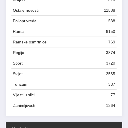
Ostale novosti
11588
Poljoprivreda
538
Rama
8150
Ramske osmrtnice
769
Regija
3874
Sport
3720
Svijet
2535
Turizam
337
Vijesti u slici
77
Zanimljivosti
1364