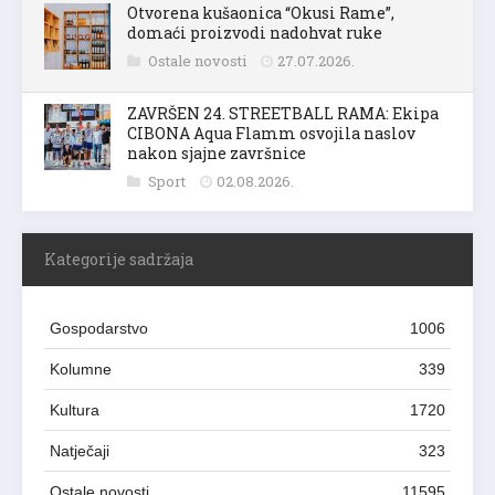
Otvorena kušaonica “Okusi Rame”,
domaći proizvodi nadohvat ruke
Ostale novosti
27.07.2026.
ZAVRŠEN 24. STREETBALL RAMA: Ekipa
CIBONA Aqua Flamm osvojila naslov
nakon sjajne završnice
Sport
02.08.2026.
Kategorije sadržaja
Gospodarstvo
1006
Kolumne
339
Kultura
1720
Natječaji
323
Ostale novosti
11595