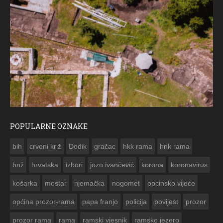
POPULARNE OZNAKE
ČE
bih
crveni križ
Dodik
gračac
hkk rama
hnk rama


hnž
hrvatska
izbori
jozo ivančević
korona
koronavirus
košarka
mostar
njemačka
nogomet
opcinsko vijeće
općina prozor-rama
papa franjo
policija
povijest
prozor
prozor rama
rama
ramski vjesnik
ramsko jezero