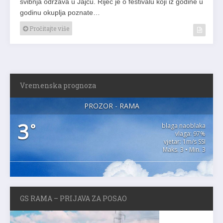
svibnja održava u Jajcu. Riječ je o festivalu koji iz godine u
godinu okuplja poznate…
Pročitajte više
Vremenska prognoza
PROZOR - RAMA
3
°
blaga naoblaka
vlaga: 97%
vjetar: 1m/s SSI
Maks. 3 • Min. 3
GS RAMA – PRIJAVA ZA POSAO