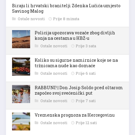
Biraju li hrvatski branitelji Zdenka Lučića umjesto
Savinog Malog
Ostale novosti
Prije 8 minuta
Policija upozorava vozače zbog divljih
konja na cestama u HBŽ-u
Ostale novosti
Prije 3 sata
Koliko su sigurne namirnice koje se na
tržnicama nude kao domaće
Ostale novosti
Prije 6 sati
RABBUNI! | Don Josip Soldo pred oltarom
započeo svoj svećenički put
Ostale novosti
Prije 7 sati
Vremenska prognoza za Hercegovinu
Ostale novosti
Prije 12 sati