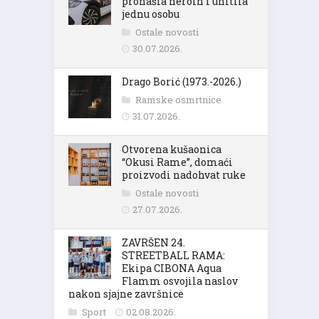
pronašla heroin i uhitila
jednu osobu
Ostale novosti
30.07.2026.
Drago Borić (1973.-2026.)
Ramske osmrtnice
31.07.2026.
Otvorena kušaonica
“Okusi Rame”, domaći
proizvodi nadohvat ruke
Ostale novosti
27.07.2026.
ZAVRŠEN 24.
STREETBALL RAMA:
Ekipa CIBONA Aqua
Flamm osvojila naslov
nakon sjajne završnice
Sport
02.08.2026.