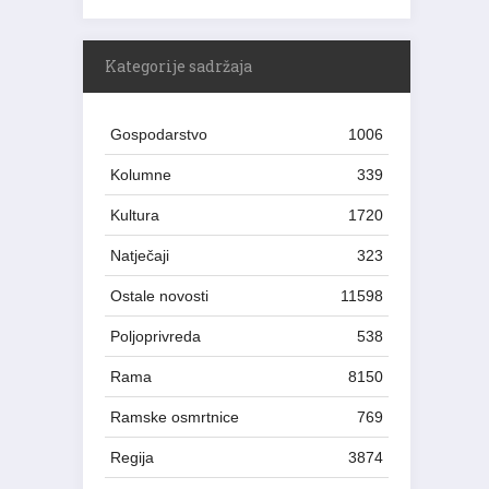
Kategorije sadržaja
Gospodarstvo
1006
Kolumne
339
Kultura
1720
Natječaji
323
Ostale novosti
11598
Poljoprivreda
538
Rama
8150
Ramske osmrtnice
769
Regija
3874