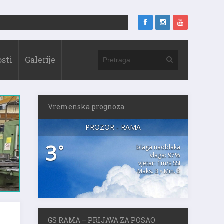
sti
Galerije
Vremenska prognoza
PROZOR - RAMA
3
°
blaga naoblaka
vlaga: 97%
vjetar: 1m/s SSI
Maks. 3 • Min. 3
GS RAMA – PRIJAVA ZA POSAO