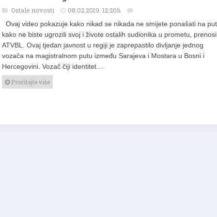
Evo zašto se gine na cestama
Ostale novosti
08.02.2019. 12:20h
Ovaj video pokazuje kako nikad se nikada ne smijete ponašati na pu
kako ne biste ugrozili svoj i živote ostalih sudionika u prometu, prenosi
ATVBL. Ovaj tjedan javnost u regiji je zaprepastilo divljanje jednog
vozača na magistralnom putu između Sarajeva i Mostara u Bosni i
Hercegovini. Vozač čiji identitet…
Pročitajte više