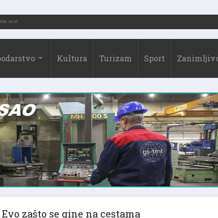
-2026.)
31.07.2026. 19:10
odarstvo
Kultura
Turizam
Sport
Zanimljivo