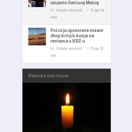
umjesto Savinog Malog
Ostale novosti
Prije 19
sati
Policija upozorava vozače
zbog divljih konja na
cestama u HBŽ-u
Ostale novosti
Prije 21
sat
Ramske osmrtnice