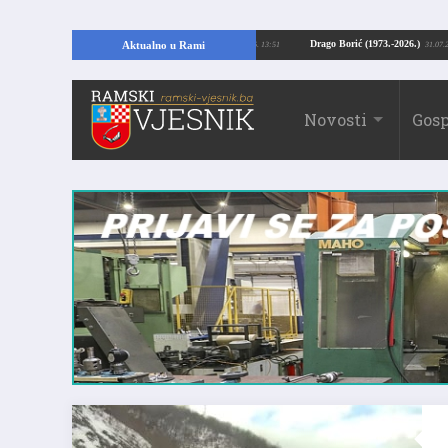
ajući temelje kuće, pronašao vrijedne arheološke ostatke
Drago Borić (1973.
Aktualno u Rami
24.07.2026. 13:51
Novosti
Gosp