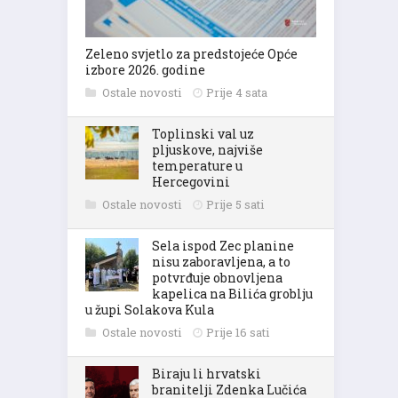
Zeleno svjetlo za predstojeće Opće
izbore 2026. godine
Ostale novosti
Prije 4 sata
Toplinski val uz
pljuskove, najviše
temperature u
Hercegovini
Ostale novosti
Prije 5 sati
Sela ispod Zec planine
nisu zaboravljena, a to
potvrđuje obnovljena
kapelica na Bilića groblju
u župi Solakova Kula
Ostale novosti
Prije 16 sati
Biraju li hrvatski
branitelji Zdenka Lučića