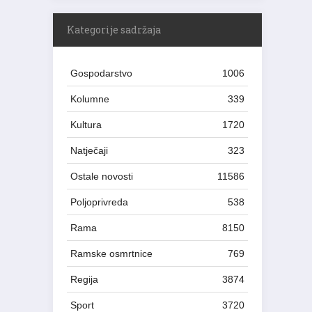
Kategorije sadržaja
Gospodarstvo
1006
Kolumne
339
Kultura
1720
Natječaji
323
Ostale novosti
11586
Poljoprivreda
538
Rama
8150
Ramske osmrtnice
769
Regija
3874
Sport
3720