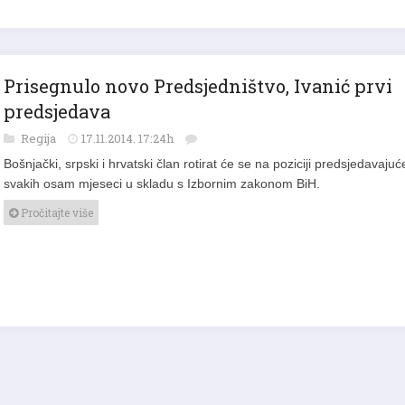
Prisegnulo novo Predsjedništvo, Ivanić prvi
predsjedava
Regija
17.11.2014. 17:24h
Bošnjački, srpski i hrvatski član rotirat će se na poziciji predsjedavajuć
svakih osam mjeseci u skladu s Izbornim zakonom BiH.
Pročitajte više