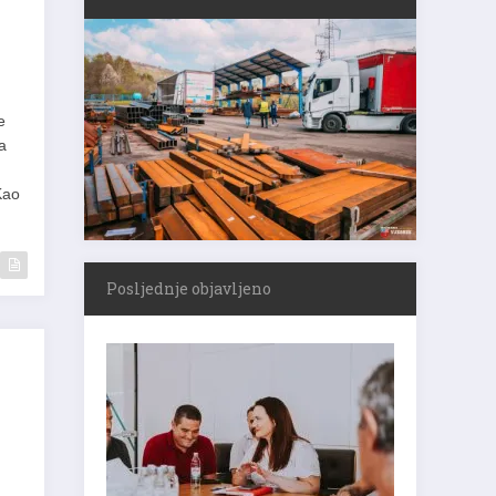
e
a
Kao
Posljednje objavljeno