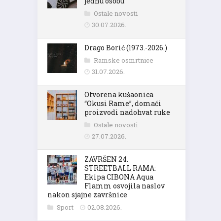
jednu osobu
Ostale novosti
30.07.2026.
Drago Borić (1973.-2026.)
Ramske osmrtnice
31.07.2026.
Otvorena kušaonica
“Okusi Rame”, domaći
proizvodi nadohvat ruke
Ostale novosti
27.07.2026.
ZAVRŠEN 24.
STREETBALL RAMA:
Ekipa CIBONA Aqua
Flamm osvojila naslov
nakon sjajne završnice
Sport
02.08.2026.