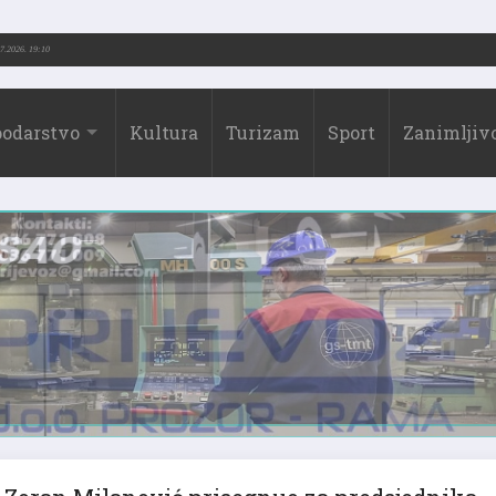
73.-2026.)
31.07.2026. 19:10
odarstvo
Kultura
Turizam
Sport
Zanimljivo