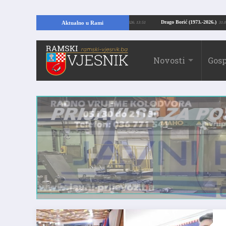
Kopajući temelje kuće, pronašao vrijedne arheološke ostatke
Drago Borić (19
Aktualno u Rami
24.07.2026. 13:51
Novosti
Gosp