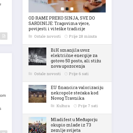
u
OD RAME PREKO SINJA, SVE DO
SARDINIJE: Tragovima vjere,
povijesti i viteške tradicije
Ostale novosti
Prije 28 minuta
BiH smanjila uvoz
električne energije za
gotovo 50 posto, ali stižu
nova upozorenja
Ostale novosti
Prije 6 sati
EU financira valorizaciju
nekropole stećaka kod
svom
Novog Travnika
Kultura
Prije 7 sati
s
Mladifest u Međugorju
okupio mlade iz 73
zemlje svijeta