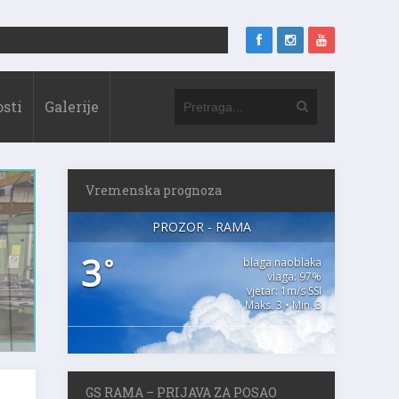
sti
Galerije
Vremenska prognoza
PROZOR - RAMA
3
°
blaga naoblaka
vlaga: 97%
vjetar: 1m/s SSI
Maks. 3 • Min. 3
GS RAMA – PRIJAVA ZA POSAO