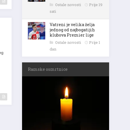
Ostale novosti
Prije 19
sati
Vatreni je velika želja
jednog od najbogatijih
klubova Premier lige
Ostale novosti
Prije 1
dan
eg
Ramske osmrtnice