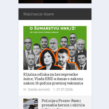
Najčitanije objave
Ključna odluka za hercegovačke
šume, Vlada HNŽ-a danas o zakonu
nakon 16 godina pravnog vakuuma
Ostale novosti
27.07.2026.
Policija u Prozor-Rami
pronašla heroin i uhitila