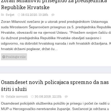
Zoran Milanović prisegnuo za predsjednika
Republike Hrvatske
Svijet
18.02.2020. 13:28h
Zoran Milanović svečano je u utorak pred predsjednikom Ustavnoga
suda Miroslavom Šeparovićem prisegnuo za 5. predsjednika Republik
Hrvatske, obvezavši se na vjernost Ustavu. “Prisežem svojom čašću d
ću dužnost predsjednika Republike Hrvatske obavljati savjesno i
odgovorno, na dobrobit hrvatskog naroda i svih hrvatskih državljana. 
hrvatski državni poglavar, držat ću…
Pročitajte više
Osamdeset novih policajaca spremno da nas
štiti i služi
Ostale novosti
30.08.2018. 22:13h
Osamdeset policijskih službenika položilo je prisegu i počet će raditi u
MUP-u Hercegovačko-neretvanske županije. Svečanost je održana u