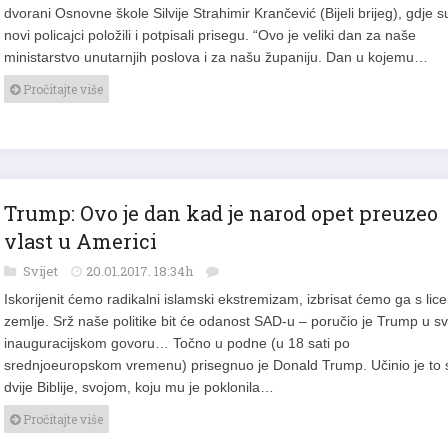
dvorani Osnovne škole Silvije Strahimir Krančević (Bijeli brijeg), gdje s
novi policajci položili i potpisali prisegu. “Ovo je veliki dan za naše
ministarstvo unutarnjih poslova i za našu županiju. Dan u kojemu…
Pročitajte više
Trump: Ovo je dan kad je narod opet preuzeo
vlast u Americi
Svijet
20.01.2017. 18:34h
Iskorijenit ćemo radikalni islamski ekstremizam, izbrisat ćemo ga s lice
zemlje. Srž naše politike bit će odanost SAD-u – poručio je Trump u 
inauguracijskom govoru… Točno u podne (u 18 sati po
srednjoeuropskom vremenu) prisegnuo je Donald Trump. Učinio je to 
dvije Biblije, svojom, koju mu je poklonila…
Pročitajte više