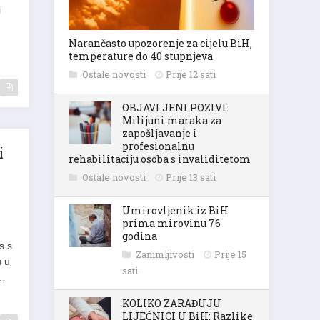
i
Narančasto upozorenje za cijelu BiH,
temperature do 40 stupnjeva
Ostale novosti
Prije 12 sati
OBJAVLJENI POZIVI:
Milijuni maraka za
zapošljavanje i
profesionalnu
i
rehabilitaciju osoba s invaliditetom
Ostale novosti
Prije 13 sati
Umirovljenik iz BiH
prima mirovinu 76
godina
s s
Zanimljivosti
Prije 15
u u
sati
a…
KOLIKO ZARAĐUJU
LIJEČNICI U BiH: Razlike