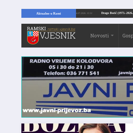
U RAMI: Kopajući temelje kuće, pronašao vrijedne arheološke ostatke
Drago B
Aktualno u Rami
24.07.2026. 13:51
Novosti
Gosp