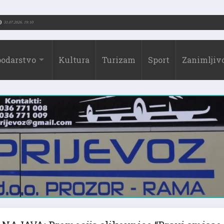
orić (1973.-2026.)
31.07.2026. 19:10
odarstvo
Kultura
Turizam
Sport
Zanimljivo