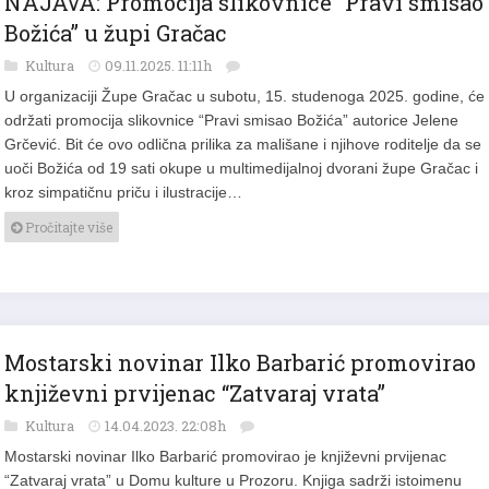
NAJAVA: Promocija slikovnice “Pravi smisao
Božića” u župi Gračac
Kultura
09.11.2025. 11:11h
U organizaciji Župe Gračac u subotu, 15. studenoga 2025. godine, će
održati promocija slikovnice “Pravi smisao Božića” autorice Jelene
Grčević. Bit će ovo odlična prilika za mališane i njihove roditelje da se
uoči Božića od 19 sati okupe u multimedijalnoj dvorani župe Gračac i
kroz simpatičnu priču i ilustracije…
Pročitajte više
Mostarski novinar Ilko Barbarić promovirao
književni prvijenac “Zatvaraj vrata”
Kultura
14.04.2023. 22:08h
Mostarski novinar Ilko Barbarić promovirao je književni prvijenac
“Zatvaraj vrata” u Domu kulture u Prozoru. Knjiga sadrži istoimenu