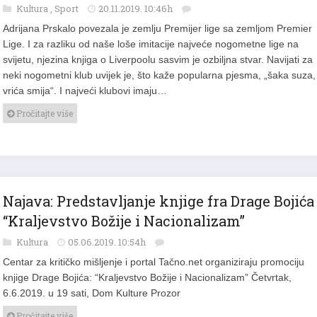
Kultura
,
Sport
20.11.2019. 10:46h
Adrijana Prskalo povezala je zemlju Premijer lige sa zemljom Premier
Lige. I za razliku od naše loše imitacije najveće nogometne lige na
svijetu, njezina knjiga o Liverpoolu sasvim je ozbiljna stvar. Navijati za
neki nogometni klub uvijek je, što kaže popularna pjesma, „šaka suza,
vrića smija“. I najveći klubovi imaju…
Pročitajte više
Najava: Predstavljanje knjige fra Drage Bojića
“Kraljevstvo Božije i Nacionalizam”
Kultura
05.06.2019. 10:54h
Centar za kritičko mišljenje i portal Tačno.net organiziraju promociju
knjige Drage Bojića: “Kraljevstvo Božije i Nacionalizam” Četvrtak,
6.6.2019. u 19 sati, Dom Kulture Prozor
Pročitajte više