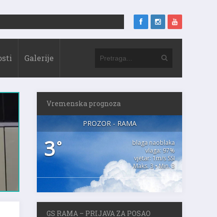
sti
Galerije
Vremenska prognoza
PROZOR - RAMA
3
°
blaga naoblaka
vlaga: 97%
vjetar: 1m/s SSI
Maks. 3 • Min. 3
GS RAMA – PRIJAVA ZA POSAO