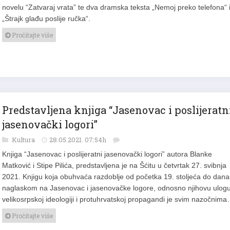
novelu “Zatvaraj vrata” te dva dramska teksta „Nemoj preko telefona“ 
„Štrajk glađu poslije ručka“.
Pročitajte više
Predstavljena knjiga “Jasenovac i poslijeratn
jasenovački logori”
Kultura
28.05.2021. 07:54h
Knjiga “Jasenovac i poslijeratni jasenovački logori” autora Blanke
Matković i Stipe Pilića, predstavljena je na Šćitu u četvrtak 27. svibnja
2021. Knjigu koja obuhvaća razdoblje od početka 19. stoljeća do dana
naglaskom na Jasenovac i jasenovačke logore, odnosno njihovu ulog
velikosrpskoj ideologiji i protuhrvatskoj propagandi je svim nazočnim
Pročitajte više