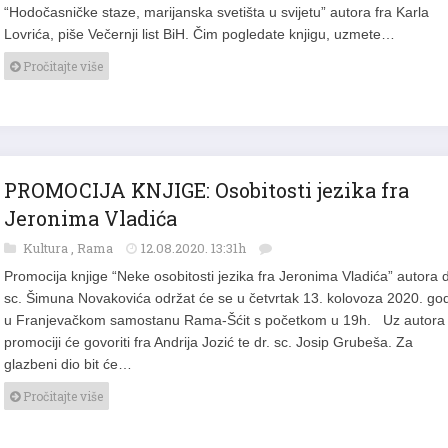
“Hodočasničke staze, marijanska svetišta u svijetu” autora fra Karla
Lovrića, piše Večernji list BiH. Čim pogledate knjigu, uzmete…
Pročitajte više
PROMOCIJA KNJIGE: Osobitosti jezika fra
Jeronima Vladića
Kultura
,
Rama
12.08.2020. 13:31h
Promocija knjige “Neke osobitosti jezika fra Jeronima Vladića” autora d
sc. Šimuna Novakovića održat će se u četvrtak 13. kolovoza 2020. god
u Franjevačkom samostanu Rama-Šćit s početkom u 19h. Uz autora
promociji će govoriti fra Andrija Jozić te dr. sc. Josip Grubeša. Za
glazbeni dio bit će…
Pročitajte više