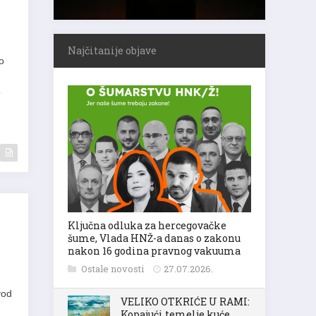
Najčitanije objave
o
o
Ključna odluka za hercegovačke
šume, Vlada HNŽ-a danas o zakonu
nakon 16 godina pravnog vakuuma
Ostale novosti
27.07.2026.
vod
VELIKO OTKRIĆE U RAMI:
Kopajući temelje kuće,