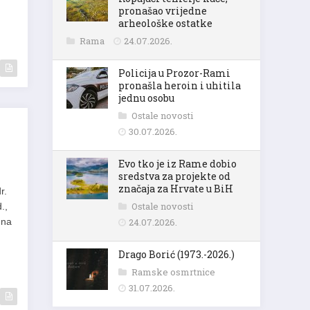
pronašao vrijedne
arheološke ostatke
Rama
24.07.2026.
Policija u Prozor-Rami
pronašla heroin i uhitila
jednu osobu
Ostale novosti
30.07.2026.
Evo tko je iz Rame dobio
sredstva za projekte od
značaja za Hrvate u BiH
r.
Ostale novosti
.,
 na
24.07.2026.
Drago Borić (1973.-2026.)
Ramske osmrtnice
31.07.2026.