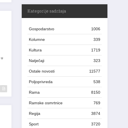
Kategorije sadržaja
Gospodarstvo
1006
Kolumne
339
Kultura
1719
 u
Natječaji
323
Ostale novosti
11577
Poljoprivreda
538
Rama
8150
Ramske osmrtnice
769
Regija
3874
Sport
3720