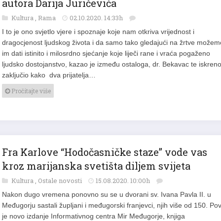
autora Darija Juričevića
Kultura
,
Rama
02.10.2020. 14:33h
I to je ono svjetlo vjere i spoznaje koje nam otkriva vrijednost i
dragocjenost ljudskog života i da samo tako gledajući na žrtve možem
im dati istinito i milosrdno sjećanje koje liječi rane i vraća pogaženo
ljudsko dostojanstvo, kazao je između ostaloga, dr. Bekavac te iskren
zaključio kako dva prijatelja…
Pročitajte više
Fra Karlove “Hodočasničke staze” vode vas
kroz marijanska svetišta diljem svijeta
Kultura
,
Ostale novosti
15.08.2020. 10:00h
Nakon dugo vremena ponovno su se u dvorani sv. Ivana Pavla II. u
Međugorju sastali župljani i međugorski franjevci, njih više od 150. Po
je novo izdanje Informativnog centra Mir Međugorje, knjiga