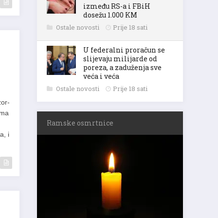
između RS-a i FBiH
dosežu 1.000 KM
Ostale novosti
Prije 18 sati
U federalni proračun se
slijevaju milijarde od
poreza, a zaduženja sve
veća i veća
Ostale novosti
Prije 18 sati
zor-
ama
Ramske osmrtnice
a, i