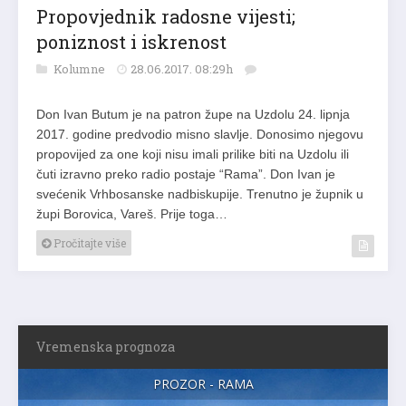
Propovjednik radosne vijesti;
poniznost i iskrenost
Kolumne
28.06.2017. 08:29h
Don Ivan Butum je na patron župe na Uzdolu 24. lipnja
2017. godine predvodio misno slavlje. Donosimo njegovu
propovijed za one koji nisu imali prilike biti na Uzdolu ili
čuti izravno preko radio postaje “Rama”. Don Ivan je
svećenik Vrhbosanske nadbiskupije. Trenutno je župnik u
župi Borovica, Vareš. Prije toga…
Pročitajte više
Vremenska prognoza
PROZOR - RAMA