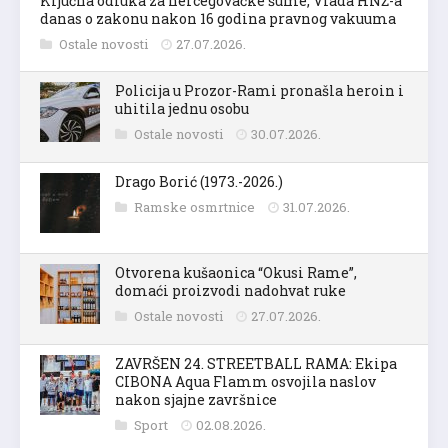
Ključna odluka za hercegovačke šume, Vlada HNŽ-a
danas o zakonu nakon 16 godina pravnog vakuuma
Ostale novosti
27.07.2026.
Policija u Prozor-Rami pronašla heroin i
uhitila jednu osobu
Ostale novosti
30.07.2026.
Drago Borić (1973.-2026.)
Ramske osmrtnice
31.07.2026.
Otvorena kušaonica “Okusi Rame”,
domaći proizvodi nadohvat ruke
Ostale novosti
27.07.2026.
ZAVRŠEN 24. STREETBALL RAMA: Ekipa
CIBONA Aqua Flamm osvojila naslov
nakon sjajne završnice
Sport
02.08.2026.