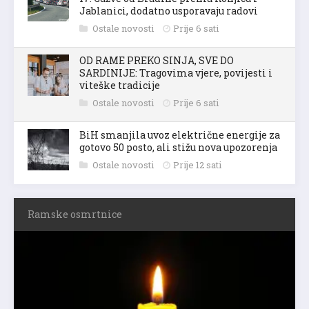
Jablanici, dodatno usporavaju radovi
Ostale novosti
Prije 6 sati
OD RAME PREKO SINJA, SVE DO
SARDINIJE: Tragovima vjere, povijesti i
viteške tradicije
Ostale novosti
Prije 6 sati
BiH smanjila uvoz električne energije za
gotovo 50 posto, ali stižu nova upozorenja
Ostale novosti
Prije 12 sati
Ramske osmrtnice