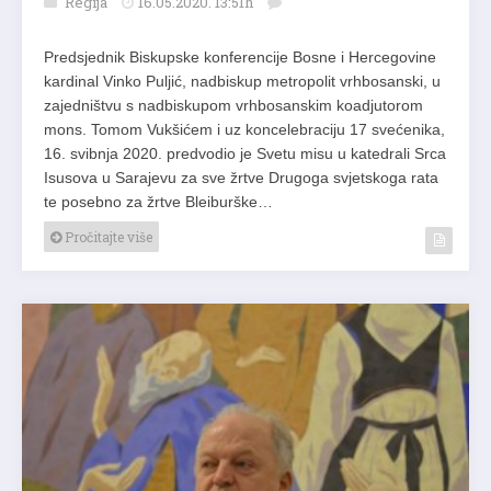
Regija
16.05.2020. 13:51h
Predsjednik Biskupske konferencije Bosne i Hercegovine
kardinal Vinko Puljić, nadbiskup metropolit vrhbosanski, u
zajedništvu s nadbiskupom vrhbosanskim koadjutorom
mons. Tomom Vukšićem i uz koncelebraciju 17 svećenika,
16. svibnja 2020. predvodio je Svetu misu u katedrali Srca
Isusova u Sarajevu za sve žrtve Drugoga svjetskoga rata
te posebno za žrtve Bleiburške…
Pročitajte više