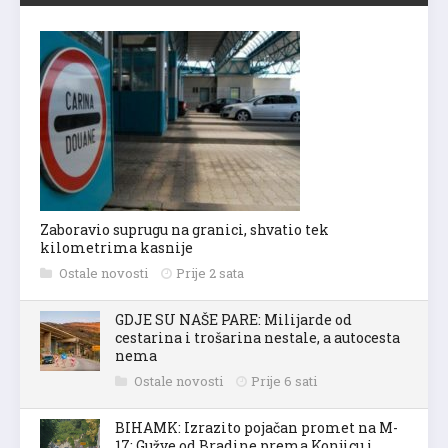
Zaboravio suprugu na granici, shvatio tek
kilometrima kasnije
Ostale novosti
Prije 2 sata
GDJE SU NAŠE PARE: Milijarde od
cestarina i trošarina nestale, a autocesta
nema
Ostale novosti
Prije 6 sati
BIHAMK: Izrazito pojačan promet na M-
17: Gužve od Bradine prema Konjicu i