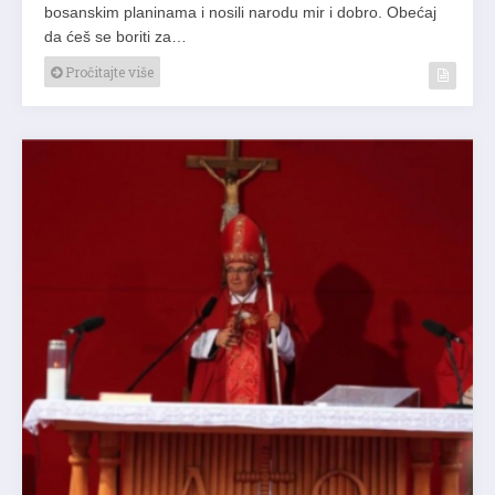
bosanskim planinama i nosili narodu mir i dobro. Obećaj
da ćeš se boriti za…
Pročitajte više