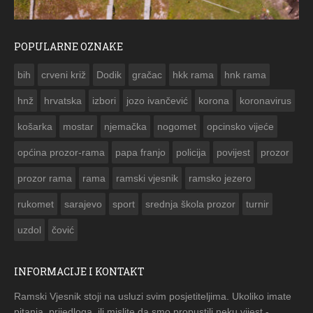
POPULARNE OZNAKE
ČESTITKA RAMSKOG VJESNIKA ZA USKRS 2023. GODINE
bih
crveni križ
Dodik
gračac
hkk rama
hnk rama


hnž
hrvatska
izbori
jozo ivančević
korona
koronavirus
košarka
mostar
njemačka
nogomet
opcinsko vijeće
općina prozor-rama
papa franjo
policija
povijest
prozor
prozor rama
rama
ramski vjesnik
ramsko jezero
rukomet
sarajevo
sport
srednja škola prozor
turnir
uzdol
čović
INFORMACIJE I KONTAKT
Ramski Vjesnik stoji na usluzi svim posjetiteljima. Ukoliko imate
pitanja, prijedloga, ili mislite da smo propustili neku vijest -