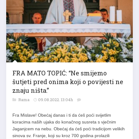
FRA MATO TOPIĆ: “Ne smijemo
šutjeti pred onima koji o povijesti ne
znaju ništa.”
Rama
09.08.2022. 13:04h
Fra Mislave! Obećaj danas i ti da ćeš poći svijetlim
koracima naših ujaka do konačnog susreta s vječnim
Jaganjcem na nebu. Obećaj da ćeš poći tradicijom velikih
sinova sv. Franje, koji su kroz 700 godina prolazili