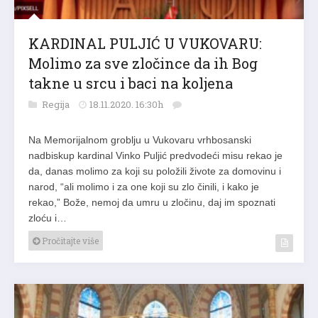
KARDINAL PULJIĆ U VUKOVARU:
Molimo za sve zločince da ih Bog
takne u srcu i baci na koljena
Regija
18.11.2020. 16:30h
Na Memorijalnom groblju u Vukovaru vrhbosanski
nadbiskup kardinal Vinko Puljić predvodeći misu rekao je
da, danas molimo za koji su položili živote za domovinu i
narod, “ali molimo i za one koji su zlo činili, i kako je
rekao,” Bože, nemoj da umru u zločinu, daj im spoznati
zloću i…
Pročitajte više