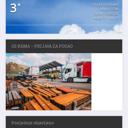
3
°
blaga naoblaka
vlaga: 97%
vjetar: 1m/s SSI
Maks. 3 • Min. 3
GS RAMA – PRIJAVA ZA POSAO
Posljednje objavljeno