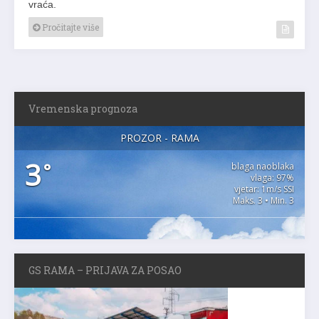
vraća.
Pročitajte više
Vremenska prognoza
PROZOR - RAMA
3
°
blaga naoblaka
vlaga: 97%
vjetar: 1m/s SSI
Maks. 3 • Min. 3
GS RAMA – PRIJAVA ZA POSAO