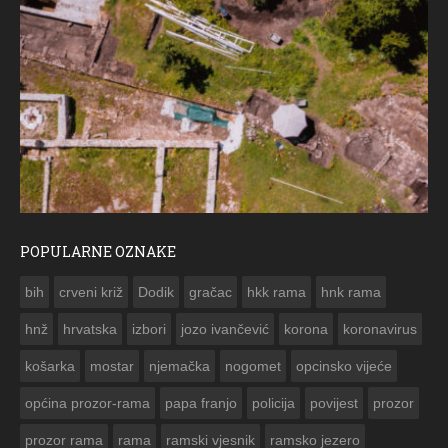
POPULARNE OZNAKE
ČESTITKA RAMSKOG VJESNIKA ZA USKRS 2023. GODINE
bih
crveni križ
Dodik
gračac
hkk rama
hnk rama


hnž
hrvatska
izbori
jozo ivančević
korona
koronavirus
košarka
mostar
njemačka
nogomet
opcinsko vijeće
općina prozor-rama
papa franjo
policija
povijest
prozor
prozor rama
rama
ramski vjesnik
ramsko jezero