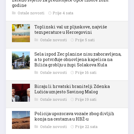
godine
Ostale novosti
Prije 4 sata
Toplinski val uz pljuskove, najviše
temperature u Hercegovini
Ostale novosti
Prije 5 sati
Sela ispod Zec planine nisu zaboravljena,
a to potvrđuje obnovljena kapelica na
Bilića groblju u župi Solakova Kula
Ostale novosti
Prije 16 sati
Biraju li hrvatski branitelji Zdenka
Lučića umjesto Savinog Malog
Ostale novosti
Prije 19 sati
Policija upozorava vozače zbog divljih
konja na cestama u HBŽ-u
Ostale novosti
Prije 22 sata