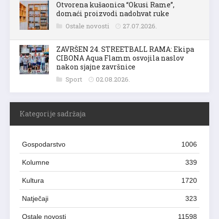
Otvorena kušaonica “Okusi Rame”,
domaći proizvodi nadohvat ruke
Ostale novosti
27.07.2026.
ZAVRŠEN 24. STREETBALL RAMA: Ekipa
CIBONA Aqua Flamm osvojila naslov
nakon sjajne završnice
Sport
02.08.2026.
Kategorije sadržaja
Gospodarstvo
1006
Kolumne
339
Kultura
1720
Natječaji
323
Ostale novosti
11598