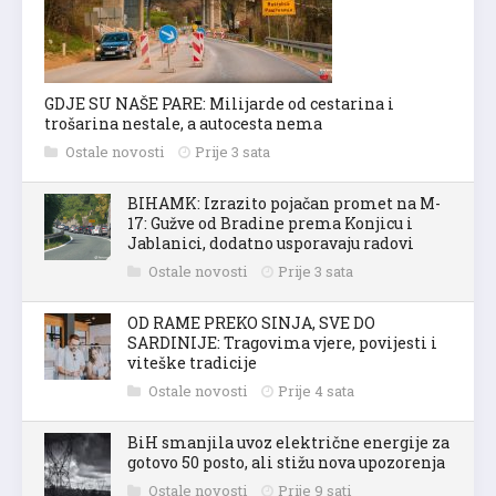
GDJE SU NAŠE PARE: Milijarde od cestarina i
trošarina nestale, a autocesta nema
Ostale novosti
Prije 3 sata
BIHAMK: Izrazito pojačan promet na M-
17: Gužve od Bradine prema Konjicu i
Jablanici, dodatno usporavaju radovi
Ostale novosti
Prije 3 sata
OD RAME PREKO SINJA, SVE DO
SARDINIJE: Tragovima vjere, povijesti i
viteške tradicije
Ostale novosti
Prije 4 sata
BiH smanjila uvoz električne energije za
gotovo 50 posto, ali stižu nova upozorenja
Ostale novosti
Prije 9 sati