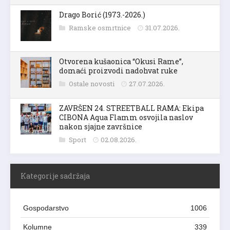
Drago Borić (1973.-2026.)
Ramske osmrtnice
31.07.2026.
Otvorena kušaonica “Okusi Rame”,
domaći proizvodi nadohvat ruke
Ostale novosti
27.07.2026.
ZAVRŠEN 24. STREETBALL RAMA: Ekipa
CIBONA Aqua Flamm osvojila naslov
nakon sjajne završnice
Sport
02.08.2026.
Kategorije sadržaja
Gospodarstvo
1006
Kolumne
339