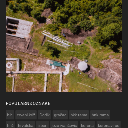
POPULARNE OZNAKE
ČE
bih
crveni križ
Dodik
gračac
hkk rama
hnk rama


hnž
hrvatska
izbori
jozo ivančević
korona
koronavirus