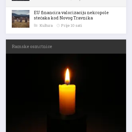
EU financira valorizaciju nekropole
stećaka kod Novog Travnika
Kultura
Prije 10 sati
Ramske osmrtnice