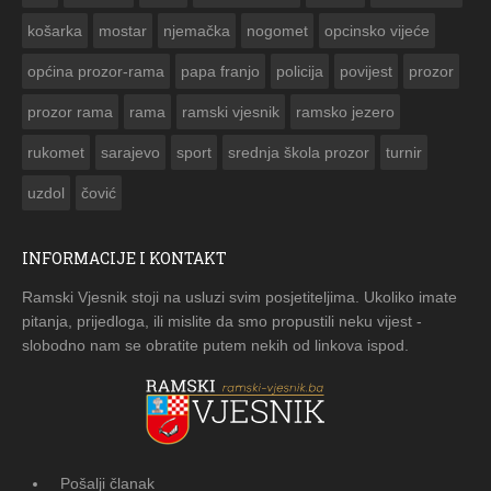
košarka
mostar
njemačka
nogomet
opcinsko vijeće
općina prozor-rama
papa franjo
policija
povijest
prozor
prozor rama
rama
ramski vjesnik
ramsko jezero
rukomet
sarajevo
sport
srednja škola prozor
turnir
uzdol
čović
INFORMACIJE I KONTAKT
Ramski Vjesnik stoji na usluzi svim posjetiteljima. Ukoliko imate
pitanja, prijedloga, ili mislite da smo propustili neku vijest -
slobodno nam se obratite putem nekih od linkova ispod.
Pošalji članak