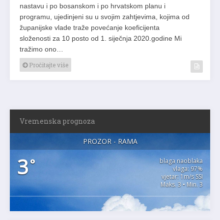
nastavu i po bosanskom i po hrvatskom planu i
programu, ujedinjeni su u svojim zahtjevima, kojima od
županijske vlade traže povećanje koeficijenta
složenosti za 10 posto od 1. siječnja 2020.godine Mi
tražimo ono…
Pročitajte više
Vremenska prognoza
PROZOR - RAMA
3
°
blaga naoblaka
vlaga: 97%
vjetar: 1m/s SSI
Maks. 3 • Min. 3