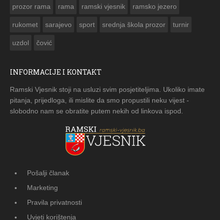
prozor rama
rama
ramski vjesnik
ramsko jezero
rukomet
sarajevo
sport
srednja škola prozor
turnir
uzdol
čović
INFORMACIJE I KONTAKT
Ramski Vjesnik stoji na usluzi svim posjetiteljima. Ukoliko imate
pitanja, prijedloga, ili mislite da smo propustili neku vijest -
slobodno nam se obratite putem nekih od linkova ispod.
Pošalji članak
Marketing
Pravila privatnosti
Uvjeti korištenja