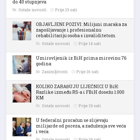
do 40 stupnjeva
Ostale novosti
Prije 13 sati
OBJAVLJENI POZIVI: Milijuni maraka za
zapošljavanje i profesionalnu
rehabilitaciju osoba s invaliditetom
Ostale novosti
Prije 14 sati
Umirovljenik iz BiH prima mirovinu 76
godina
Zanimljivosti
Prije 16 sati
KOLIKO ZARAĐUJU LIJEČNICI U BiH:
Razlike između RS-a i FBiH dosežu 1.000
KM
Ostale novosti
Prije 19 sati
U federalni proračun se slijevaju
milijarde od poreza, a zaduženja sve veća
i veća
Ostale novosti
Prije 19 sati