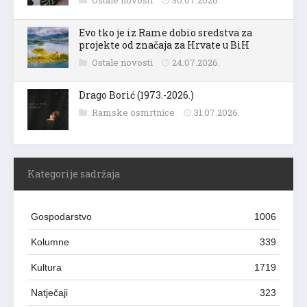
Ostale novosti
30.07.2026.
Evo tko je iz Rame dobio sredstva za
projekte od značaja za Hrvate u BiH
Ostale novosti
24.07.2026.
Drago Borić (1973.-2026.)
Ramske osmrtnice
31.07.2026.
Kategorije sadržaja
Gospodarstvo
1006
Kolumne
339
Kultura
1719
Natječaji
323