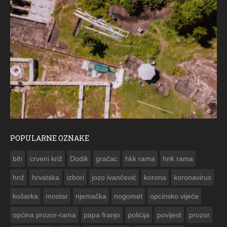
POPULARNE OZNAKE
ČESTITKA 
bih
crveni križ
Dodik
gračac
hkk rama
hnk rama


hnž
hrvatska
izbori
jozo ivančević
korona
koronavirus
košarka
mostar
njemačka
nogomet
opcinsko vijeće
općina prozor-rama
papa franjo
policija
povijest
prozor