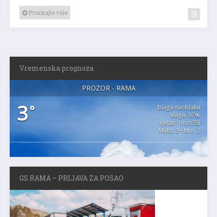
Pročitajte više
Vremenska prognoza
PROZOR - RAMA
3
°
blaga naoblaka
vlaga: 97%
vjetar: 1m/s SSI
Maks. 3 • Min. 3
GS RAMA – PRIJAVA ZA POSAO