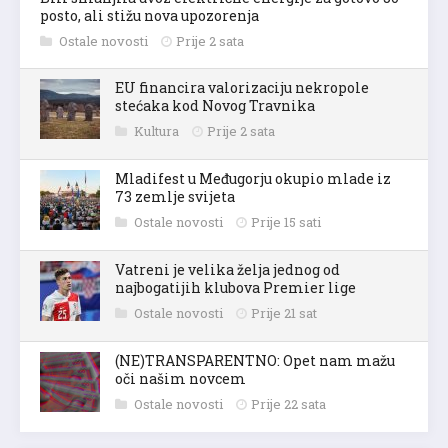
posto, ali stižu nova upozorenja
Ostale novosti
Prije 2 sata
EU financira valorizaciju nekropole
stećaka kod Novog Travnika
Kultura
Prije 2 sata
Mladifest u Međugorju okupio mlade iz
73 zemlje svijeta
Ostale novosti
Prije 15 sati
Vatreni je velika želja jednog od
najbogatijih klubova Premier lige
Ostale novosti
Prije 21 sat
(NE)TRANSPARENTNO: Opet nam mažu
oči našim novcem
Ostale novosti
Prije 22 sata