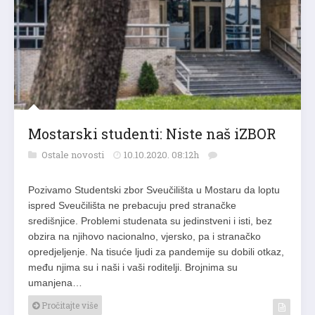
Mostarski studenti: Niste naš iZBOR
Ostale novosti
10.10.2020. 08:12h
Pozivamo Studentski zbor Sveučilišta u Mostaru da loptu
ispred Sveučilišta ne prebacuju pred stranačke
središnjice. Problemi studenata su jedinstveni i isti, bez
obzira na njihovo nacionalno, vjersko, pa i stranačko
opredjeljenje. Na tisuće ljudi za pandemije su dobili otkaz,
među njima su i naši i vaši roditelji. Brojnima su
umanjena…
Pročitajte više