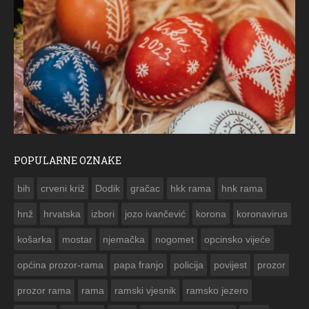
POPULARNE OZNAKE
ČESTITKA RAMSKOG VJESNIKA ZA USKRS 2023. GODINE
bih
crveni križ
Dodik
gračac
hkk rama
hnk rama


hnž
hrvatska
izbori
jozo ivančević
korona
koronavirus
košarka
mostar
njemačka
nogomet
opcinsko vijeće
općina prozor-rama
papa franjo
policija
povijest
prozor
prozor rama
rama
ramski vjesnik
ramsko jezero