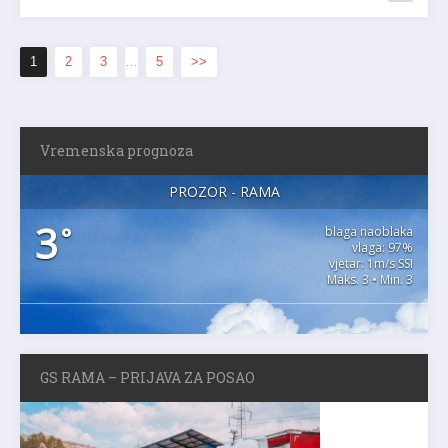
1
2
3
…
5
>>
Vremenska prognoza
PROZOR - RAMA
3
°
blaga naoblaka
vlaga: 97%
vjetar: 1m/s SSI
Maks. 3 • Min. 3
GS RAMA – PRIJAVA ZA POSAO