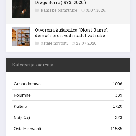
Drago Borić (1973.-2026.)
Ramske osmrtnice
31.07.2026.
Otvorena kušaonica “Okusi Rame”,
domaći proizvodi nadohvat ruke
Ostale novosti
27.07.2026.
Kategorije sadržaja
Gospodarstvo
1006
Kolumne
339
Kultura
1720
Natječaji
323
Ostale novosti
11585