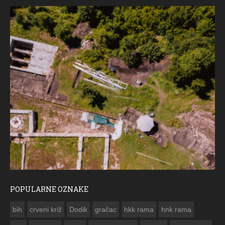
POPULARNE OZNAKE
ČESTITKA RAMSKOG VJESNIKA ZA USKRS 2023. GODINE
bih
crveni križ
Dodik
gračac
hkk rama
hnk rama

