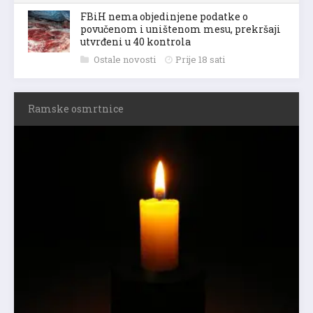
FBiH nema objedinjene podatke o
povučenom i uništenom mesu, prekršaji
utvrđeni u 40 kontrola
Ostale novosti
Prije 18 sati
Ramske osmrtnice