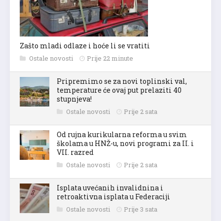
Zašto mladi odlaze i hoće li se vratiti
Ostale novosti
Prije 22 minute
Pripremimo se za novi toplinski val,
temperature će ovaj put prelaziti 40
stupnjeva!
Ostale novosti
Prije 2 sata
Od rujna kurikularna reforma u svim
školama u HNŽ-u, novi programi za II. i
VII. razred
Ostale novosti
Prije 2 sata
Isplata uvećanih invalidnina i
retroaktivna isplata u Federaciji
Ostale novosti
Prije 3 sata