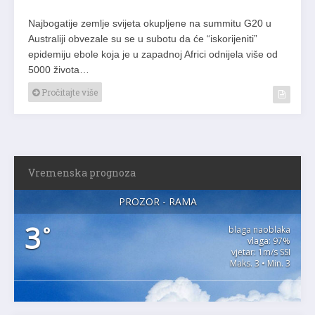
Najbogatije zemlje svijeta okupljene na summitu G20 u
Australiji obvezale su se u subotu da će “iskorijeniti”
epidemiju ebole koja je u zapadnoj Africi odnijela više od
5000 života…
Pročitajte više
Vremenska prognoza
PROZOR - RAMA
3
°
blaga naoblaka
vlaga: 97%
vjetar: 1m/s SSI
Maks. 3 • Min. 3