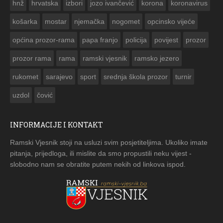
hnž
hrvatska
izbori
jozo ivančević
korona
koronavirus
košarka
mostar
njemačka
nogomet
opcinsko vijeće
općina prozor-rama
papa franjo
policija
povijest
prozor
prozor rama
rama
ramski vjesnik
ramsko jezero
rukomet
sarajevo
sport
srednja škola prozor
turnir
uzdol
čović
INFORMACIJE I KONTAKT
Ramski Vjesnik stoji na usluzi svim posjetiteljima. Ukoliko imate
pitanja, prijedloga, ili mislite da smo propustili neku vijest -
slobodno nam se obratite putem nekih od linkova ispod.