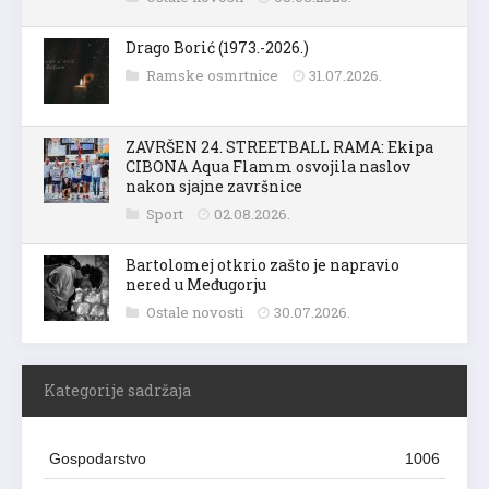
Drago Borić (1973.-2026.)
Ramske osmrtnice
31.07.2026.
ZAVRŠEN 24. STREETBALL RAMA: Ekipa
CIBONA Aqua Flamm osvojila naslov
nakon sjajne završnice
Sport
02.08.2026.
Bartolomej otkrio zašto je napravio
nered u Međugorju
Ostale novosti
30.07.2026.
Kategorije sadržaja
Gospodarstvo
1006