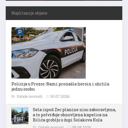
Najčitanije objave
Policija u Prozor-Rami pronašla heroin i uhitila
jednu osobu
Ostale novosti
30.07.2026.
Sela ispod Zec planine nisu zaboravljena,
a to potvrđuje obnovljena kapelica na
Bilića groblju u župi Solakova Kula
Ostale novosti
08.08.2026.