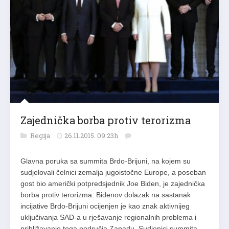
Zajednička borba protiv terorizma
Regija
26.11.2015. 09:23h
Glavna poruka sa summita Brdo-Brijuni, na kojem su
sudjelovali čelnici zemalja jugoistočne Europe, a poseban
gost bio američki potpredsjednik Joe Biden, je zajednička
borba protiv terorizma. Bidenov dolazak na sastanak
incijative Brdo-Brijuni ocijenjen je kao znak aktivnijeg
uključivanja SAD-a u rješavanje regionalnih problema i
približavanje toga područja Zapadu. Sudionici summita…